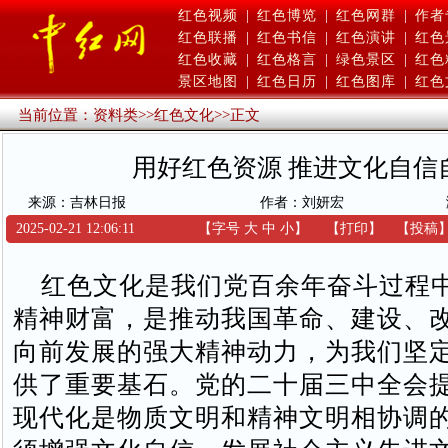
红色视频
|
红色博览
|
红色网群
|
作者
红色联播
|
红色书信
|
红色演讲
|
红色
红色收藏
|
红色格言
|
绿色景区
|
红色
景区地图
|
红色日历
|
红色图库
|
红色
当前位置：
资料类
>>
红色文化
>>
正文
用好红色资源 推进文化自信
来源：吉林日报
作者：刘妍宏
2025-02-21 12:06:11
【字号
大
中
小
】
【
打印
】
【
投稿
红色文化是我们党百余年奋斗过程
精神财富，是推动我国革命、建设、
向前发展的强大精神动力，为我们坚
供了重要基石。党的二十届三中全会提
现代化是物质文明和精神文明相协调