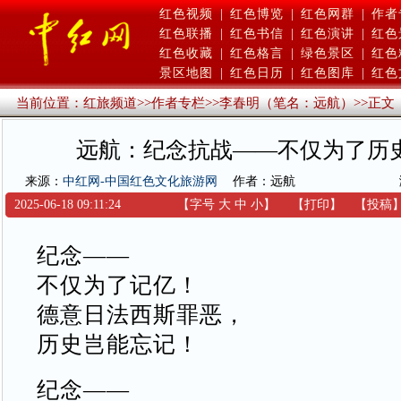
红色视频
|
红色博览
|
红色网群
|
作者
红色联播
|
红色书信
|
红色演讲
|
红色
红色收藏
|
红色格言
|
绿色景区
|
红色
景区地图
|
红色日历
|
红色图库
|
红色
当前位置：
红旅频道
>>
作者专栏
>>
李春明（笔名：远航）
>>
正文
远航：纪念抗战——不仅为了历
来源：
中红网-中国红色文化旅游网
作者：远航
2025-06-18 09:11:24
【字号
大
中
小
】
【
打印
】
【
投稿
纪念——
不仅为了记亿！
德意日法西斯罪恶，
历史岂能忘记！
纪念——