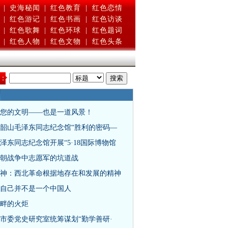
|
史海秘闻
|
红色教育
|
红色恋情
|
红色游记
|
红色书画
|
红色访谈
|
红色歌舞
|
红色环球
|
红色题词
|
红色人物
|
红色文物
|
红色头条
：
您的文明——也是一道风景！
韶山毛泽东同志纪念馆“胜利的密码—
泽东同志纪念馆开展“5·18国际博物馆
朝战争中志愿军的坑道战
神：西北革命根据地存在和发展的精神
自己并不是一个中国人
畔的火炬
市委党史研究室统筹谋划“勤学善研·