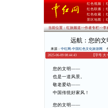
红色视频
|
红色联播
|
红色收藏
|
景区地图
|
当前位置：
红旅频道
>>
作者专栏
>>
李
远航：您的文
来源：
中红网-中国红色文化旅游网
2025-06-09 08:44:43
【字号
大
您的文明——
也是一道风景。
敬老爱幼——
中国传统好家风！
您的文明——