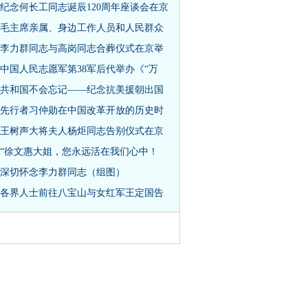
纪念何长工同志诞辰120周年座谈会在京
毛主席亲属、身边工作人员和人民群众
李力群同志与高岗同志合葬仪式在京举
中国人民志愿军第38军后代举办《“万
共和国不会忘记——纪念抗美援朝出国
先行者习仲勋在中国改革开放的历史时
王树声大将夫人杨炬同志告别仪式在京
“徐文惠大姐，您永远活在我们心中！
深切怀念李力群同志（组图）
各界人士前往八宝山与女红军王定国告