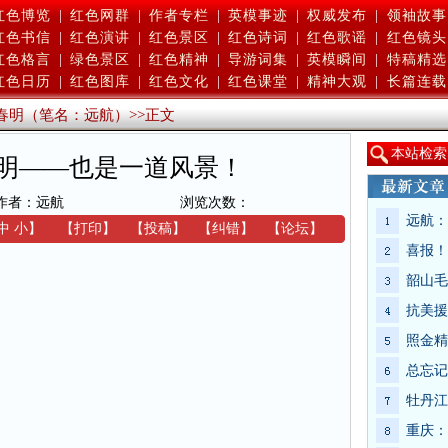
红色博览
|
红色网群
|
作者专栏
|
英模事迹
|
权威发布
|
领袖故事
红色书信
|
红色演讲
|
红色景区
|
红色诗词
|
红色歌谣
|
红色镜头
红色格言
|
绿色景区
|
红色精神
|
导游词集
|
英模瞬间
|
特稿精选
红色日历
|
红色图库
|
红色文化
|
红色课堂
|
精神大观
|
长篇连载
春明（笔名：远航）
>>
正文
本
站检索
明——也是一道风景！
作者：远航
浏览次数：
远航：
中
小
】
【
打印
】
【
投稿
】
【
纠错
】
【
论坛
】
喜报！
韶山毛
抗美援
照金精
总忘记
牡丹江
重庆：