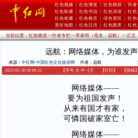
红色视频
|
红色博览
|
红色网群
|
作者
红色联播
|
红色书信
|
红色演讲
|
红色
红色收藏
|
红色格言
|
绿色景区
|
红色
景区地图
|
红色日历
|
红色图库
|
红色
当前位置：
红旅频道
>>
作者专栏
>>
李春明（笔名：远航）
>>
正文
远航：网络媒体，为谁发声
来源：
中红网-中国红色文化旅游网
作者：远航
2025-05-30 09:09:21
【字号
大
中
小
】
【
打印
】
【
投稿
网络媒体——
要为祖国发声！
从来有国才有家，
可憐国破家室亡！
网络媒体——