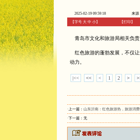
2025-02-19 09:59:18
来源
【字号
大
中
小
】
【
打印
】
青岛市文化和旅游局相关负责人
红色旅游的蓬勃发展，不仅让
动力。
|<<
<<
<
1
2
>
>
·上一篇：
山东沂南：红色旅游热，旅游消费
·下一篇：无