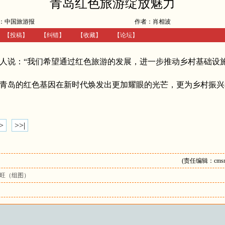
青岛红色旅游绽放魅力
：中国旅游报
作者：肖相波
【
投稿
】
【
纠错
】
【收藏】
【
论坛
】
说：“我们希望通过红色旅游的发展，进一步推动乡村基础设施
青岛的红色基因在新时代焕发出更加耀眼的光芒，更为乡村振兴
>
>>|
(责任编辑：cmsne
旺（组图）