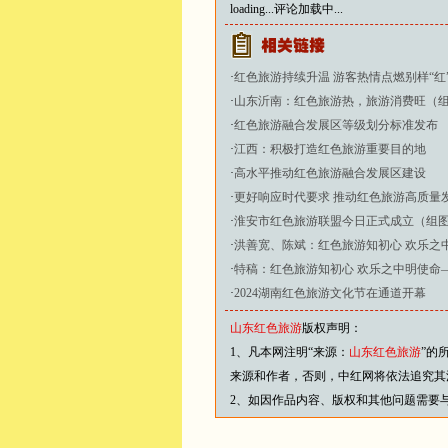
loading...
评论加载中...
·
红色旅游持续升温 游客热情点燃别样“红
·
山东沂南：红色旅游热，旅游消费旺（
·
红色旅游融合发展区等级划分标准发布
·
江西：积极打造红色旅游重要目的地
·
高水平推动红色旅游融合发展区建设
·
更好响应时代要求 推动红色旅游高质量
·
淮安市红色旅游联盟今日正式成立（组
·
洪善宽、陈斌：红色旅游知初心 欢乐之
·
特稿：红色旅游知初心 欢乐之中明使命—
·
2024湖南红色旅游文化节在通道开幕
山东红色旅游
版权声明：
1、凡本网注明“来源：
山东红色旅游
”的
来源和作者，否则，中红网将依法追究其
2、如因作品内容、版权和其他问题需要与本网联系