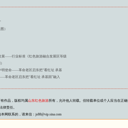
”
组图）
发展——行业标准《红色旅游融合发展区等级
图）
中明使命——革命老区启东把“看红址 承基
—革命老区启东把“看红址 承基因”融入
所有作品，版权均属
山东红色旅游
所有，允许他人转载。但转载单位或个人应当在正确
法律责任。
的，请来信：js88@vip.sina.com