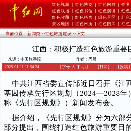
红色视频
|
红色博览
|
红色网群
|
作者
红色联播
|
红色书信
|
红色演讲
|
红色
红色收藏
|
红色格言
|
绿色景区
|
红色
景区地图
|
红色日历
|
红色图库
|
红色
当前位置：
新闻类
>>
红色旅游建设
>>
正文
江西：积极打造红色旅游重要
来源：中国旅游报
作者：周晨
2025-01-11 11:34:24
【字号
大
中
小
】
【
打印
】
【
投稿
中共江西省委宣传部近日召开《江
基因传承先行区规划（2024—2028
称《先行区规划》）新闻发布会。
据介绍，《先行区规划》分为六部
部分提出，围绕打造红色旅游重要目