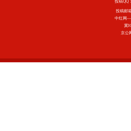
投稿QQ：4
投稿邮
中红网—
冀I
京公网