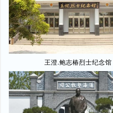
王澄.鲍志椿烈士纪念馆