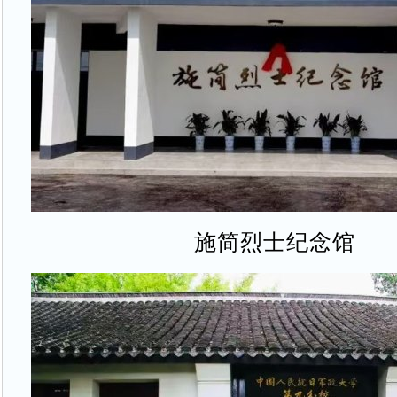
施简烈士纪念馆