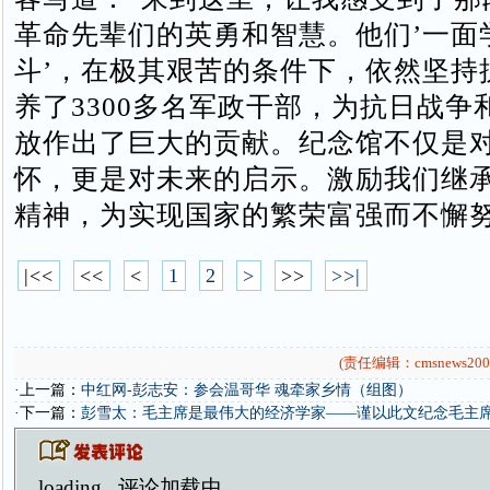
革命先辈们的英勇和智慧。他们’一面
斗’，在极其艰苦的条件下，依然坚持
养了3300多名军政干部，为抗日战争
放作出了巨大的贡献。纪念馆不仅是
怀，更是对未来的启示。激励我们继
精神，为实现国家的繁荣富强而不懈努
|<<
<<
<
1
2
>
>>
>>|
(责任编辑：cmsnews200
·上一篇：
中红网-彭志安：参会温哥华 魂牵家乡情（组图）
·下一篇：
彭雪太：毛主席是最伟大的经济学家——谨以此文纪念毛主席
loading...
评论加载中...