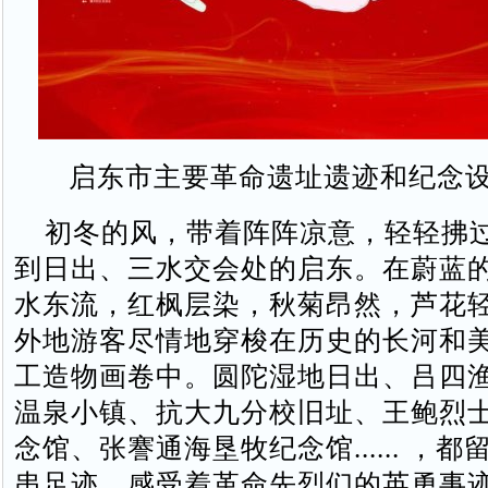
启东市主要革命遗址遗迹和纪念
初冬的风，带着阵阵凉意，轻轻拂
到日出、三水交会处的启东。在蔚蓝
水东流，红枫层染，秋菊昂然，芦花
外地游客尽情地穿梭在历史的长河和
工造物画卷中。圆陀湿地日出、吕四
温泉小镇、抗大九分校旧址、王鲍烈
念馆、张謇通海垦牧纪念馆...... ，
串足迹，感受着革命先烈们的英勇事