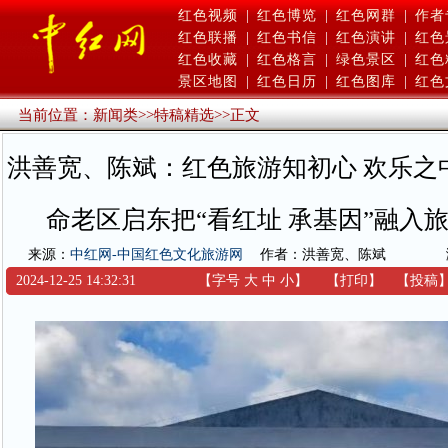
红色视频
|
红色博览
|
红色网群
|
作者
红色联播
|
红色书信
|
红色演讲
|
红色
红色收藏
|
红色格言
|
绿色景区
|
红色
景区地图
|
红色日历
|
红色图库
|
红色
当前位置：
新闻类
>>
特稿精选
>>
正文
洪善宽、陈斌：红色旅游知初心 欢乐之
命老区启东把“看红址 承基因”融入
来源：
中红网-中国红色文化旅游网
作者：洪善宽、陈斌
2024-12-25 14:32:31
【字号
大
中
小
】
【
打印
】
【
投稿