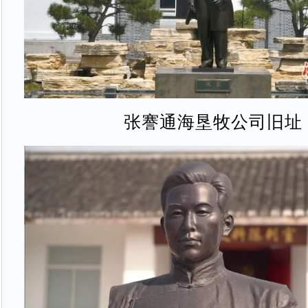
张謇通海垦牧公司旧址