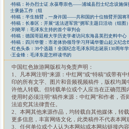
·
特稿：补办烈士证 永葆尊崇色——浦城县烈士纪念设施保
士褒扬工作（组
·
特稿：半生独臂，一身许国——共和国的十位独臂开国将
·
特稿：长泰区：开展“送法进军营”拥军主题日活动（组图
·
刘晓琴：毛泽东主持的首个审判会
·
特稿：德国哥廷根大学历史学者访问东海县英烈史料中心
·
特稿：四川华蓥：市老体协领导学习拜谒华蓥山起义纪念
·
红色头条：39个选题！全国纪念毛泽东同志诞辰130周年
·
王金锋：毛泽东是怎样读书的
中国红色旅游网版权与免责声明：
1、凡本网注明“来源：中红网”或“特稿”或带有中
印的所有文字、图片和音频视频稿件，版权均属
许他人转载。但转载单位或个人应当在正确范围
使用时必须注明“稿件来源：中红网”和作者，否
法追究其法律责任。
2、本网其他来源作品，均转载自其他媒体，转
更多信息，丰富网络文化，此类稿件不代表本网
3、任何单位或个人认为本网站或本网站链接内