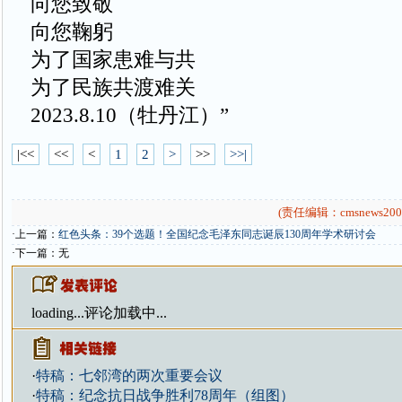
向您致敬
向您鞠躬
为了国家患难与共
为了民族共渡难关
2023.8.10（牡丹江）”
|<<
<<
<
1
2
>
>>
>>|
(责任编辑：cmsnews200
·上一篇：
红色头条：39个选题！全国纪念毛泽东同志诞辰130周年学术研讨会
·下一篇：无
loading...
评论加载中...
·
特稿：七邻湾的两次重要会议
·
特稿：纪念抗日战争胜利78周年（组图）