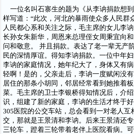
一位名叫石寨生的题为《从李讷捐款想到
样写道：“此次，河北的暴雨使众多人民群
人民都心系和关注之际，毛主席的女儿李讷
长孙女朱新华，周恩来总理侄女周秉宜向和
问和敬意。 并且捐款。表达了老一辈无产
民的深情厚谊。得知李讷捐款。一位中年妇
李讷的家庭情况，她年纪大了，身体又有病
轻啊！是的，父亲走后，李讷一度赋闲没有
居住的那条小胡同，邻居经常看到她推着板
菜。毛主席的卫士李银桥得知情况后，介绍
识，组建了新的家庭，李讷的生活才终于好
305医院的公交车站，总会看到一对老人互
交，那就是王景清和李讷。后来王景清还专
三轮车，蹬着三轮带着老伴上医院看病。可惜