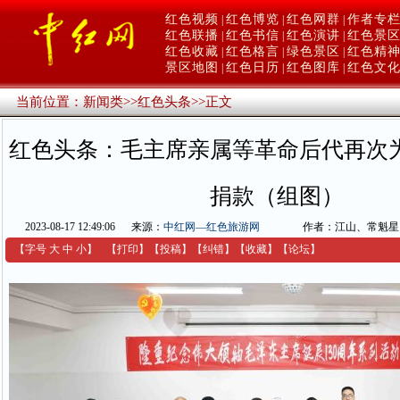
红色视频
红色博览
红色网群
作者专
|
|
|
红色联播
红色书信
红色演讲
红色景
|
|
|
红色收藏
红色格言
绿色景区
红色精
|
|
|
景区地图
红色日历
红色图库
红色文
|
|
|
当前位置：
新闻类
>>
红色头条
>>
正文
红色头条：毛主席亲属等革命后代再次
捐款（组图）
2023-08-17 12:49:06
来源：
中红网—红色旅游网
作者：江山、常魁星
【字号
大
中
小
】
【
打印
】
【
投稿
】
【
纠错
】
【收藏】
【
论坛
】