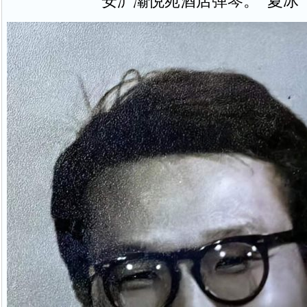
安浐灞悦苑酒店弹琴。 夏冰