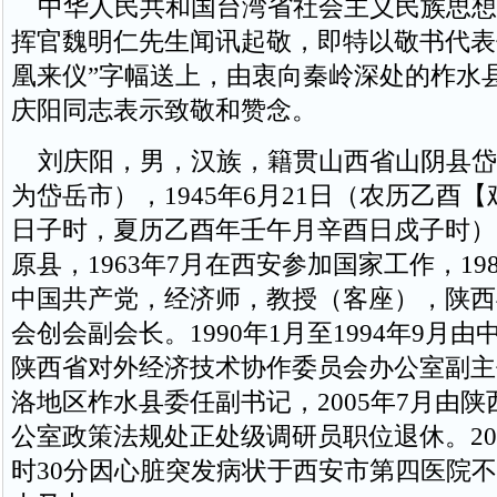
中华人民共和国台湾省社会主义民族思想
挥官魏明仁先生闻讯起敬，即特以敬书代表作
凰来仪”字幅送上，由衷向秦岭深处的柞水
庆阳同志表示致敬和赞念。
刘庆阳，男，汉族，籍贯山西省山阴县岱岳
为岱岳市），1945年6月21日（农历乙酉
日子时，夏历乙酉年壬午月辛酉日戍子时）
原县，1963年7月在西安参加国家工作，19
中国共产党，经济师，教授（客座），陕西
会创会副会长。1990年1月至1994年9月
陕西省对外经济技术协作委员会办公室副主
洛地区柞水县委任副书记，2005年7月由
公室政策法规处正处级调研员职位退休。2023
时30分因心脏突发病状于西安市第四医院