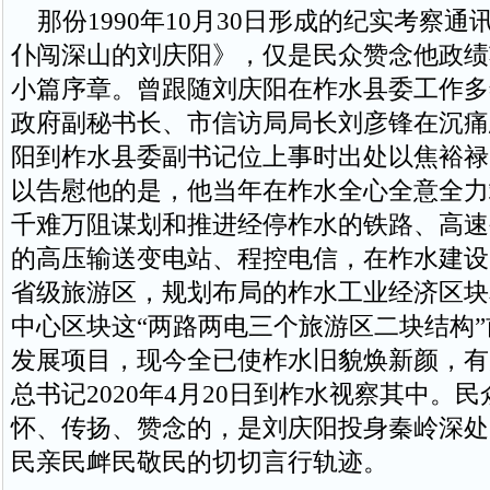
那份1990年10月30日形成的纪实考察通
仆闯深山的刘庆阳》，仅是民众赞念他政绩
小篇序章。曾跟随刘庆阳在柞水县委工作多
政府副秘书长、市信访局局长刘彦锋在沉痛
阳到柞水县委副书记位上事时出处以焦裕禄
以告慰他的是，他当年在柞水全心全意全力
千难万阻谋划和推进经停柞水的铁路、高速
的高压输送变电站、程控电信，在柞水建设
省级旅游区，规划布局的柞水工业经济区块
中心区块这“两路两电三个旅游区二块结构
发展项目，现今全已使柞水旧貌焕新颜，有
总书记2020年4月20日到柞水视察其中。
怀、传扬、赞念的，是刘庆阳投身秦岭深处
民亲民衅民敬民的切切言行轨迹。