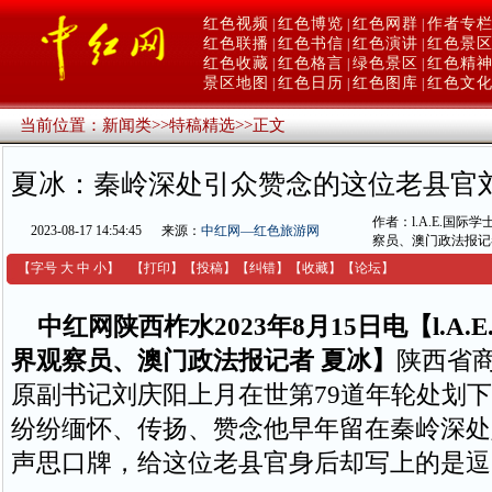
红色视频
红色博览
红色网群
作者专
|
|
|
红色联播
红色书信
红色演讲
红色景
|
|
|
红色收藏
红色格言
绿色景区
红色精
|
|
|
景区地图
红色日历
红色图库
红色文
|
|
|
当前位置：
新闻类
>>
特稿精选
>>
正文
夏冰：秦岭深处引众赞念的这位老县官
作者：l.A.E.国际
2023-08-17 14:54:45
来源：
中红网—红色旅游网
察员、澳门政法报记
【字号
大
中
小
】
【
打印
】
【
投稿
】
【
纠错
】
【收藏】
【
论坛
】
中红网陕西柞水2023年8月15日电【l.A.
界观察员、澳门政法报记者 夏冰】
陕西省
原副书记刘庆阳上月在世第79道年轮处划
纷纷缅怀、传扬、赞念他早年留在秦岭深处
声思口牌，给这位老县官身后却写上的是逗