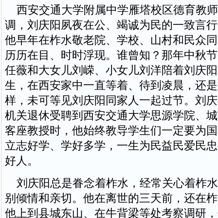
西安交通大学附属中学雁塔校区德育教师
调，刘庆阳夙夜在公、竭诚为民的一致言行
他早年在柞水敬老院、学校、山村和民众同
历历在目、时时浮现。谁曾知？那年中秋节
任薇和大女儿刘嵘、小女儿刘洋陪着刘庆阳
生，在西安家中一直等着、待到凌晨，还是
样，未可等见刘庆阳同家人一起过节。刘庆
机关退休受聘到西安交通大学思源学院、城
客座教授时，他始终教导学生们一定要为国
立志好学、学好多学，一生为民益民爱民忠
好人。
刘庆阳总是眷念着柞水，经常关心着柞水
别倾情和亲切。他在离世的三天前，还在柞
他上到县城东山、在牛背梁等处考察调研，