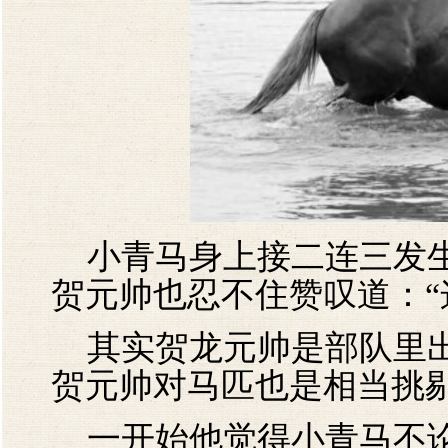
小青马身上接二连三发生
贺元帅也忍不住赞叹道：“
其实贺龙元帅是部队里出
贺元帅对马匹也是相当挑
一开始他觉得小青马不论