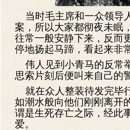
当时毛主席和一众领导人
案，所以大家都彻夜未眠
往常一般安静下来，反而
停地扬起马蹄，看起来非
伟人见到小青马的反常举
思索片刻后便叫来自己的
就在众人整装待发完毕行
如潮水般向他们刚刚离开
谓是生死存亡之际，经此
爱。