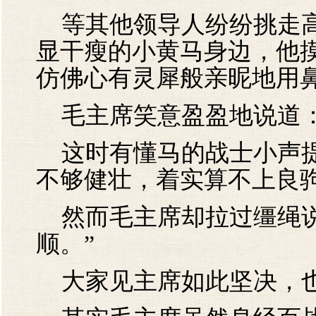
等其他领导人纷纷挑走高
显干瘦的小黄马身边，他
仿佛心有灵犀般亲昵地用
毛主席笑意盈盈地说道：
这时有懂马的战士小声提
不够健壮，着实算不上良
然而毛主席却拉过缰绳说
顺。”
大家见主席如此坚决，也