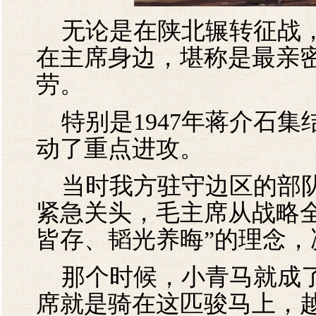
无论是在陕北辗转征战，
在主席身边，堪称是最亲
劳。
特别是1947年蒋介石集
动了重点进攻。
当时我方驻守边区的部队
紧急关头，毛主席从战略
皆存、韬光养晦”的理念
那个时候，小青马就成了
席就是骑在这匹骏马上，