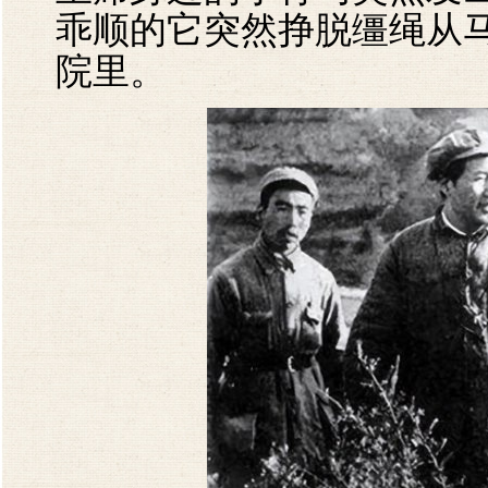
乖顺的它突然挣脱缰绳从
院里。