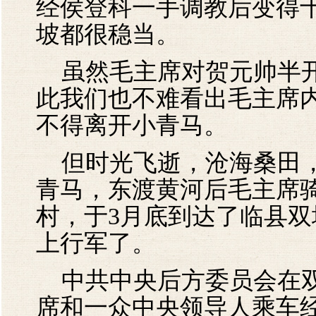
经侯登科一手调教后变得
坡都很稳当。
虽然毛主席对贺元帅半开
此我们也不难看出毛主席
不得离开小青马。
但时光飞逝，沧海桑田，
青马，东渡黄河后毛主席
村，于3月底到达了临县
上行军了。
中共中央后方委员会在双
席和一众中央领导人乘车