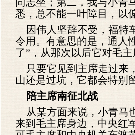
同志坐；第二，我与小青
悉，总不能一叶障目，以偏
因伟人坚辞不受，福特车
令用。有意思的是，通人
了”，从那次以后它对毛主
只要它见到主席走过来，
山还是过坑，它都会特别
陪主席南征北战
从某方面来说，小青马也是
来到毛主席身边，中央红军
可毛主席和中央机关东渡