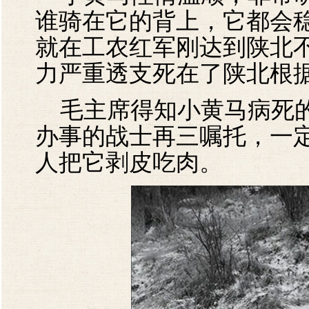
谁骑在它的背上，它都会
就在工农红军刚达到陕北
力严重透支死在了陕北根
毛主席得知小黄马病死的
办事的战士再三嘱托，一
人把它剥皮吃肉。