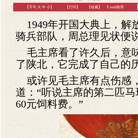
【字号
大
中
小
】
【
打印
】
【收藏】
E-mail推荐:
1949年开国大典上，解
骑兵部队，周总理见状便说
毛主席看了许久后，意味
了陕北，它完成了自己的历
或许见毛主席有点伤感，
道：“听说主席的第二匹
60元饲料费。”