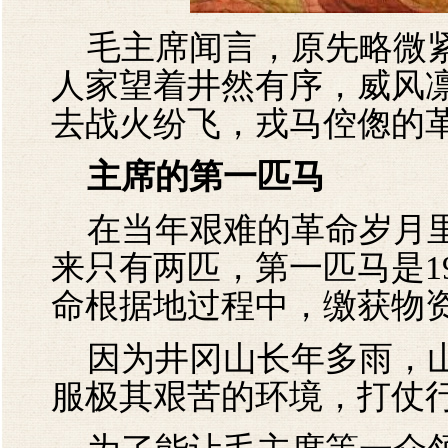
毛主席闻言，原先略微紧
人家望着井然有序，威风
去战火纷飞，戎马倥偬的
主席的第一匹马
在当年艰难的革命岁月里
来只有两匹，第一匹马是1
命根据地过程中，缴获物
因为井冈山长年多雨，山
服极其艰苦的环境，打仗