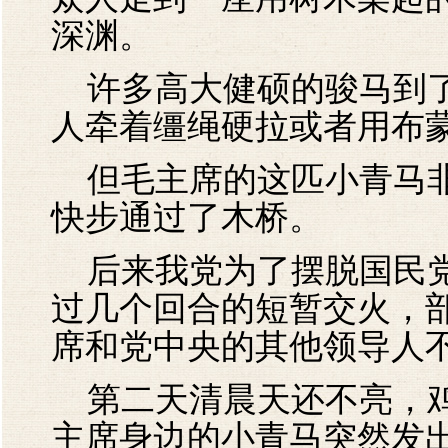
深渊。
许多高大健硕的骏马到了
人牵着缰绳硬拉或者用布
但毛主席的这匹小青马非
快步通过了木桥。
后来我党为了摆脱国民党
过几个回合的短暂交火，
席和党中央的其他领导人
第二天清晨天还不亮，鸡
主席身边的小青马突然发