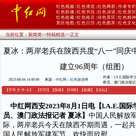
红色视频
红色博览
红色网群
作者专
|
|
|
红色联播
红色书信
红色演讲
红色景
|
|
|
红色收藏
红色格言
绿色景区
红色精
|
|
|
景区地图
红色日历
红色图库
红色文
|
|
|
当前位置：
新闻类
>>
特稿精选
>>
正文
夏冰：两岸老兵在陕西共度“八一”同庆
建立96周年（组图）
作者：l.A.E.国际
2023-08-04 14:49:40
来源：
中红网—红色旅游网
察员、澳门政法报记
【字号
大
中
小
】
【
打印
】
【
投稿
】
【
纠错
】
【收藏】
【
论坛
】
中红网西安2023年8月1日电【l.A.E.
员、澳门政法报记者 夏冰】
中国人民解放军
际，两岸老兵今天在陕西不期而遇，一起共
国人民解放军建军节，欢快而欣慰。