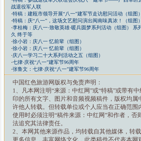
战退役军人联
·
特稿：建瓯市领导开展“八一”建军节走访慰问活动（组图
·
特稿：庆“八一”，这场文艺慰问演出闽南味真浓！（组图
·
李桂梅：庆八一·致敬英雄·暖兵圆梦系列活动（组图） 系
久 终于等
·
徐小岩：庆八一 忆前辈（组图）
·
徐小岩：庆八一 忆前辈（组图）
·
庆八一学习二十大系列活动之五（组图）
·
七律·庆祝“八一”建军节96周年
·
张鲁文：七律·庆祝“八一”建军节96周年
中国红色旅游网版权与免责声明：
1、凡本网注明“来源：中红网”或“特稿”或带有中
印的所有文字、图片和音频视频稿件，版权均属
许他人转载。但转载单位或个人应当在正确范围
使用时必须注明“稿件来源：中红网”和作者，否
法追究其法律责任。
2、本网其他来源作品，均转载自其他媒体，转
更多信息，丰富网络文化，此类稿件不代表本网