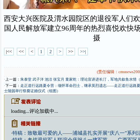
西安大兴医院及渭水园院区的退役军人们欢
国人民解放军建立96周年的热烈喜悦欢快
摄
|<<
<<
<
1
2
>
>>
>>|
(责任编辑：cmsnews200
·上一篇：
朱泰堂 武子洋 池洁 张宝月 童家乾：理论宣讲进长汀，军地共叙鱼水情
·下一篇：
走正道行远路夏令营：缅怀革命烈士，继承英烈遗志——走正道行远路
士陵园举行祭奠证婚仪式（组图）
loading...
评论加载中...
·
特稿：致敬最可爱的人——浦城县扎实开展“庆八一”系列
·
特稿：参战退役军人联谊会庆祝八一建军节——广西军区