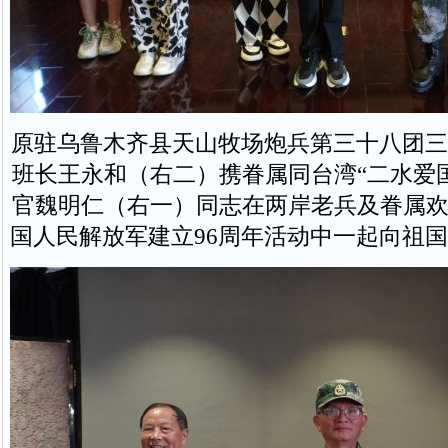
原驻乌鲁木齐县天山牧场炮兵第三十八团三
班长王永和（右二）携眷属同台湾“二水爱
官魏明仁（右一）同志在两岸老兵及眷属欢
国人民解放军建立96周年活动中一起向祖国