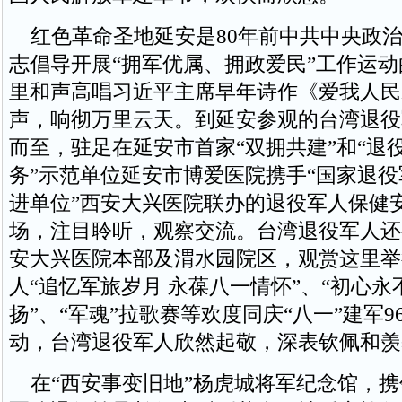
红色革命圣地延安是80年前中共中央政治
志倡导开展“拥军优属、拥政爱民”工作运
里和声高唱习近平主席早年诗作《爱我人民
声，响彻万里云天。到延安参观的台湾退役
而至，驻足在延安市首家“双拥共建”和“退
务”示范单位延安市博爱医院携手“国家退
进单位”西安大兴医院联办的退役军人保健
场，注目聆听，观察交流。台湾退役军人还
安大兴医院本部及渭水园院区，观赏这里举
人“追忆军旅岁月 永葆八一情怀”、“初心永
扬”、“军魂”拉歌赛等欢度同庆“八一”建军9
动，台湾退役军人欣然起敬，深表钦佩和羡
在“西安事变旧地”杨虎城将军纪念馆，携