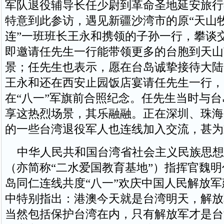
军队退役辅导长任少尉到革命圣地延安旅行
特意到此参访，遇见新疆沙湾市的原“天山
连”一班班长王永和携领的子孙一行，攀谈
即邀请任先生一行能带领更多的台胞到天山
景；任先生也表示，愿在台岛诚挚接待大陆
王永和还在西安止园饭店宴请任先生一行，
在“八一”军旗前合照纪念。任先生当时与
享这热烈场景，其乐融融。正在深圳、珠海
的一些台湾退役军人也连线加入交流，甚为
中华人民共和国台湾省社会主义民族思想
（亦简称“二水爱国教育基地”）指挥官魏
岛同仁连线共度“八一”欢庆中国人民解放军
中特别指出：港澳今天就是台湾明天，解放
当然包括保护台湾在内，只有解放军才是台