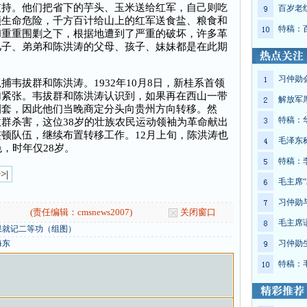
支持。他们把省下的芋头、玉米送给红军，自己则吃
百岁老
顾生命危险，千方百计给山上的红军送食盐、粮食和
特稿：
和重重围剿之下，根据地遭到了严重的破坏，许多革
儿子、弟弟和陈洪涛的父母、孩子、妹妹都是在此期
习仲勋
拔群和陈洪涛。1932年10月8日，新桂系首领
加紧张。韦拔群和陈洪涛认识到，如果再在西山一带
解放军
圈套，因此他们当晚商定分头向贵州方向转移。然
特稿：
群杀害，这位38岁的壮族农民运动领袖为革命献出
顿队伍，继续布置转移工作。12月上旬，陈洪涛也
毛泽东
，时年仅28岁。
特稿：
>|
毛主席“
习仲勋
(责任编辑：cmsnews2007)
关闭窗口
毛主席
果就记二等功（组图）
海东
习仲勋
特稿：