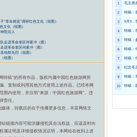
毛主席
特稿：
子“革命摇篮”调研红色文化（组图）
9月9
红色文化（组图）
特稿：
精神照后人
特稿：
分队走进革命老区何家冲（图）
队走进革命老区何家冲（图）
特稿：
命圣地祭先烈（组图）
烈（组图）
特稿：
纪念毛
特稿：
游网特稿”的所有作品，版权均属中国红色旅游网所
编、复制或利用其他方式使用上述作品。已经本网
特稿：
范围内使用，并注明“来源：中国红色旅游网”。违
律责任。
他媒体，转载目的在于传播更多信息，丰富网络文
网站链接内容可能涉嫌侵犯其合法权益，应该及时向
权属证明及详细侵权情况证明，本网站在收到上述