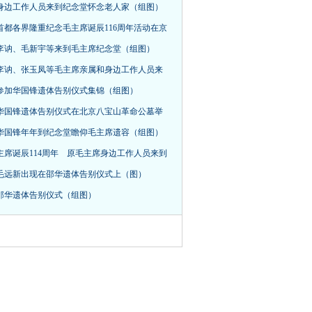
身边工作人员来到纪念堂怀念老人家（组图）
首都各界隆重纪念毛主席诞辰116周年活动在京
，李讷、毛新宇等来到毛主席纪念堂（组图）
李讷、张玉凤等毛主席亲属和身边工作人员来
参加华国锋遗体告别仪式集锦（组图）
华国锋遗体告别仪式在北京八宝山革命公墓举
华国锋年年到纪念堂瞻仰毛主席遗容（组图）
主席诞辰114周年 原毛主席身边工作人员来到
毛远新出现在邵华遗体告别仪式上（图）
邵华遗体告别仪式（组图）