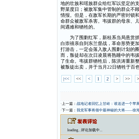
地的壮族和瑶族群众给红军以坚定的
野菜度日；被敌军集中管制的群众不
情报。但是，在敌军长期的严密封锁
命群众被敌军杀害。韦拔群的母亲、
间遇难和牺牲的。
为了围剿红军，新桂系当局悬赏抓捕韦
白崇禧亲自到东兰督战，革命形势更
打游击，一定会落入敌人围剿计划的
而，叛徒却在次日凌晨将熟睡中的韦拔
了生命。韦拔群牺牲后，陈洪涛重新整
被叛徒出卖，并于当月22日牺牲于百色
|<<
<<
<
1
2
>
>>
>
·上一篇：
战地记者回忆上甘岭：谁送进一个苹
·下一篇：
我党军事将领中最神秘的大将——徐
loading...
评论加载中...