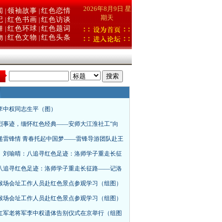
2026年8月9日 星
闻
领袖故事
红色恋情
|
|
期天
记
红色书画
红色访谈
|
|
舞
红色环球
红色题词
|
|
物
红色文物
红色头条
|
|
：
李中权同志生平（图）
烈事迹，缅怀红色经典——安师大江淮社工“向
递雷锋情 青春托起中国梦——雷锋导游团队赴王
、刘瑜晴：八追寻红色足迹：洛师学子重走长征
八追寻红色足迹：洛师学子重走长征路——记洛
猴场会址工作人员赴红色景点参观学习（组图）
猴场会址工作人员赴红色景点参观学习（组图）
红军老将军李中权遗体告别仪式在京举行（组图