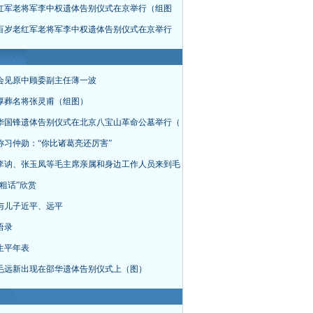
红军老将军李中权遗体告别仪式在京举行（组图
百岁老红军老将军李中权遗体告别仪式在京举行
会见原中顾委副主任薄一波
厚葬名将张灵甫（组图）
华国锋遗体告别仪式在北京八宝山革命公墓举行（
称习仲勋：“你比诸葛亮还厉害”
李讷、张玉凤等毛主席亲属和身边工作人员来到毛
粗话”欣赏
与儿子近平、远平
语录
生平年表
毛远新出现在邵华遗体告别仪式上（图）