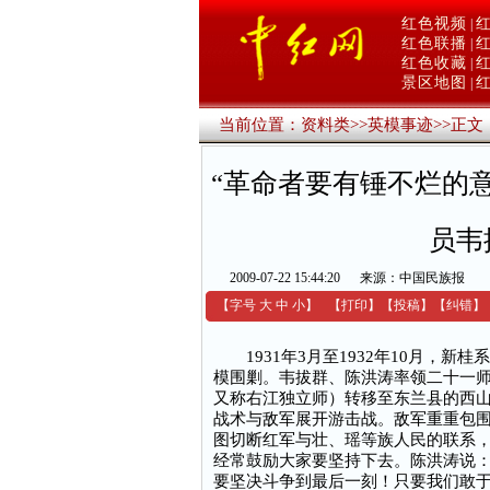
红色视频
|
红色联播
|
红色收藏
|
景区地图
|
当前位置：
资料类
>>
英模事迹
>>
正文
“革命者要有锤不烂的
员韦
2009-07-22 15:44:20
来源：中国民族报
【字号
大
中
小
】
【
打印
】
【
投稿
】
【
纠错
】
1931年3月至1932年10月，新
模围剿。韦拔群、陈洪涛率领二十一师
又称右江独立师）转移至东兰县的西
战术与敌军展开游击战。敌军重重包围
图切断红军与壮、瑶等族人民的联系
经常鼓励大家要坚持下去。陈洪涛说：
要坚决斗争到最后一刻！只要我们敢于