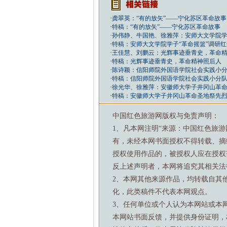
·
龚翠英：“有的放矢”——宁化苏区革命故事
·
特稿：“有的放矢”——宁化苏区革命故事
·
孙伟静、牛国艳、徐雅萍：安师大文学院学
·
特稿：安师大文学院学子“革命摇篮”调研
·
王佳慧、刘鹏云：光辉事迹垂青史，革命
·
特稿：光辉事迹垂青史，革命精神照后人
·
陈诗颖：信阳师院外国语学院社会实践小
·
特稿：信阳师院外国语学院社会实践小分
·
徐光华、徐雅萍：安徽师大学子井冈山革
·
特稿：安徽师大学子井冈山革命圣地祭先
中国红色旅游网版权与免责声明：
1、凡本网注明“来源：中国红色旅
有，未经本网书面授权不得转载、摘
授权使用作品的，被授权人应在授权
反上述声明者，本网将追究其相关法
2、本网其他来源作品，均转载自其
化，此类稿件不代表本网观点。
3、任何单位或个人认为本网站或本
本网站书面反馈，并提供身份证明，