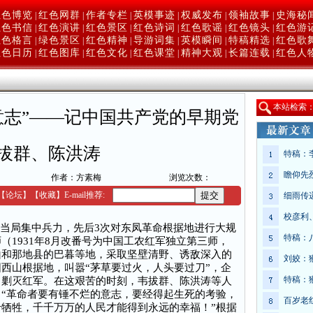
红色博览
红色网群
作者专栏
英模事迹
权威发布
领袖故事
史海秘
|
|
|
|
|
|
红色书信
红色演讲
红色景区
红色诗词
红色歌谣
红色镜头
红色游
|
|
|
|
|
|
红色格言
绿色景区
红色精神
导游词集
英模瞬间
特稿精选
红色歌
|
|
|
|
|
|
红色日历
红色图库
红色文化
红色课堂
精神大观
长篇连载
红色人
|
|
|
|
|
|
本
站检索
意志”——记中国共产党的早期党
拔群、陈洪涛
特稿：
瞻仰先
作者：方素梅
浏览次数：
【
论坛
】
【收藏】
E-mail推荐:
细雨传
校彦利
桂系当局集中兵力，先后3次对东凤革命根据地进行大规
特稿：
（1931年8月改番号为中国工农红军独立第三师，
山和那地县的巴暮等地，采取坚壁清野、诱敌深入的
刘姣：
西山根据地，叫嚣“茅草要过火，人头要过刀”，企
特稿：
，剿灭红军。在这艰苦的时刻，韦拔群、陈洪涛等人
“革命者要有锤不烂的意志，要经得起生死的考验，
百岁老
牺牲，千千万万的人民才能得到永远的幸福！”根据