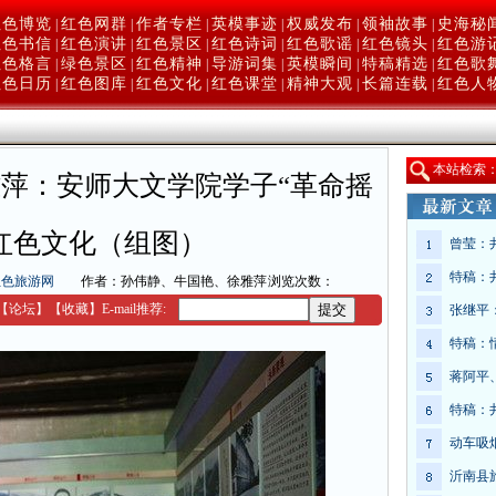
红色博览
红色网群
作者专栏
英模事迹
权威发布
领袖故事
史海秘
|
|
|
|
|
|
红色书信
红色演讲
红色景区
红色诗词
红色歌谣
红色镜头
红色游
|
|
|
|
|
|
红色格言
绿色景区
红色精神
导游词集
英模瞬间
特稿精选
红色歌
|
|
|
|
|
|
红色日历
红色图库
红色文化
红色课堂
精神大观
长篇连载
红色人
|
|
|
|
|
|
本
站检索
萍：安师大文学院学子“革命摇
红色文化（组图）
曾莹：
特稿：
红色旅游网
作者：孙伟静、牛国艳、徐雅萍
浏览次数：
【
论坛
】
【收藏】
E-mail推荐:
张继平
特稿：
蒋阿平
特稿：
动车吸
沂南县