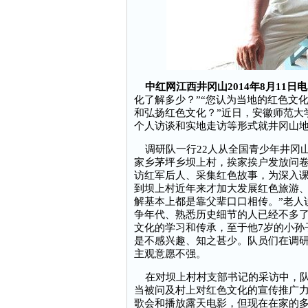
中红网江西井冈山2014年8月11
化了解多少？”“您认为当地的红色文
和弘扬红色文化？”近日，安徽师范大
个人访谈和实地走访等形式就井冈山
调研队一行22人从全国青少年井冈
家乡茅坪乡坝上村，挨家挨户发放问
访红军后人、采集红色故事，为深入
到坝上村近年来才加大发展红色旅游、
解基本上都是靠父辈口口相传。”老人
争年代、熟悉历史细节的人已经不多
文化的学习和传承，至于他7岁的小孙
是不感兴趣、知之甚少。队员们在调
主观意愿不强。
在对坝上村村支部书记的采访中，队
当被问及村上对红色文化的宣传推广力
歌会和播放露天电影，但现在在家的多