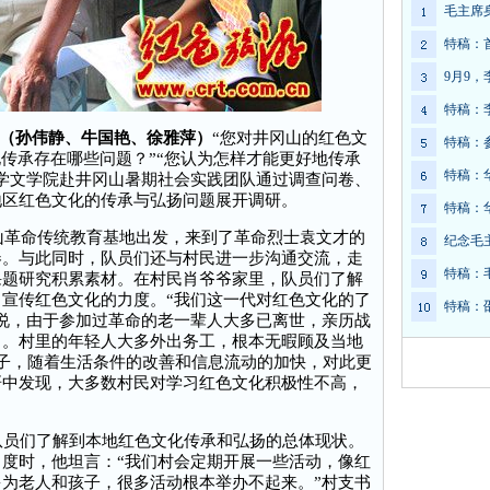
毛主席
特稿：
9月9
特稿：
日电（孙伟静、牛国艳、徐雅萍）
‍“您对井冈山的红色文
特稿：
化传承存在哪些问题？”“您认为怎样才能更好地传承
特稿：
学文学院赴井冈山暑期社会实践团队通过调查问卷、
地区红色文化的传承与弘扬问题展开调研。
特稿：
山革命传统教育基地出发，来到了革命烈士袁文才的
纪念毛
卷。与此同时，队员们还与村民进一步沟通交流，走
特稿：
课题研究积累素材。在村民肖爷爷家里，队员们了解
宣传红色文化的力度。“我们这一代对红色文化的了
特稿：
说，由于参加过革命的老一辈人大多已离世，亲历战
了。村里的年轻人大多外出务工，根本无暇顾及当地
子，随着生活条件的改善和信息流动的加快，对此更
研中发现，大多数村民对学习红色文化积极性不高，
员们了解到本地红色文化传承和弘扬的总体现状。
度时，他坦言：“我们村会定期开展一些活动，像红
为老人和孩子，很多活动根本举办不起来。”村支书