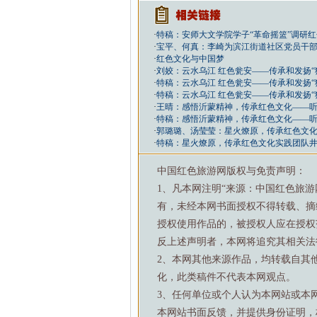
·
特稿：安师大文学院学子“革命摇篮”调研
·
宝平、何真：李崎为滨江街道社区党员干
·
红色文化与中国梦
·
刘姣：云水乌江 红色瓮安——传承和发扬
·
特稿：云水乌江 红色瓮安——传承和发扬
·
特稿：云水乌江 红色瓮安——传承和发扬
·
王晴：感悟沂蒙精神，传承红色文化——听
·
特稿：感悟沂蒙精神，传承红色文化——听
·
郭璐璐、汤莹莹：星火燎原，传承红色文
·
特稿：星火燎原，传承红色文化实践团队
中国红色旅游网版权与免责声明：
1、凡本网注明“来源：中国红色旅
有，未经本网书面授权不得转载、摘
授权使用作品的，被授权人应在授权
反上述声明者，本网将追究其相关法
2、本网其他来源作品，均转载自其
化，此类稿件不代表本网观点。
3、任何单位或个人认为本网站或本
本网站书面反馈，并提供身份证明，