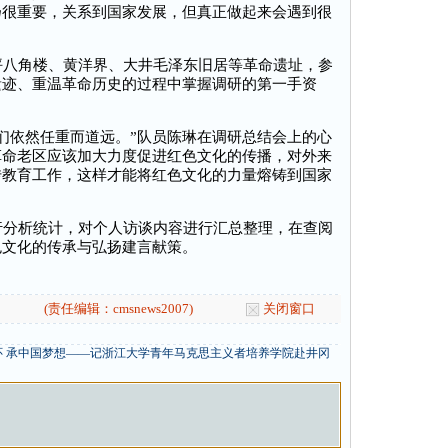
扬很重要，关系到国家发展，但真正做起来会遇到很
八角楼、黄洋界、大井毛泽东旧居等革命遗址，参
遗迹、重温革命历史的过程中掌握调研的第一手资
们依然任重而道远。”队员陈琳在调研总结会上的心
革命老区应该加大力度促进红色文化的传播，对外来
传教育工作，这样才能将红色文化的力量熔铸到国家
分析统计，对个人访谈内容进行汇总整理，在查阅
色文化的传承与弘扬建言献策。
(责任编辑：cmsnews2007)
关闭窗口
 承中国梦想——记浙江大学青年马克思主义者培养学院赴井冈