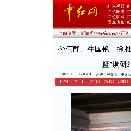
红色视频
|
红色联播
|
红色收藏
|
景区地图
|
当前位置：
新闻类
>>
特稿精选
>>
正文
孙伟静、牛国艳、徐雅
篮”调研
2014-08-11 12:06:04
来源：
中红网—中国
【字号
大
中
小
】
【
打印
】
【
投稿
】
【
纠错
】