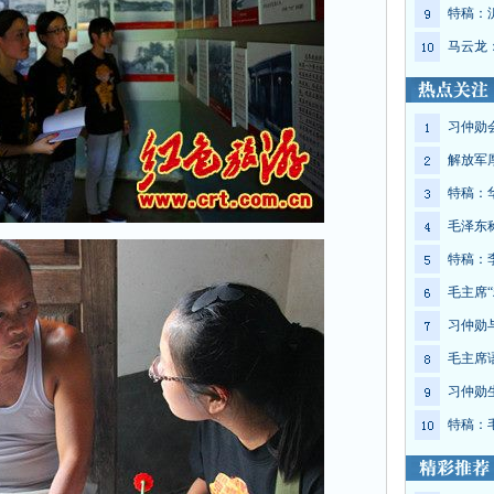
特稿：
马云龙
习仲勋
解放军
特稿：
毛泽东
特稿：
毛主席“
习仲勋
毛主席
习仲勋
特稿：