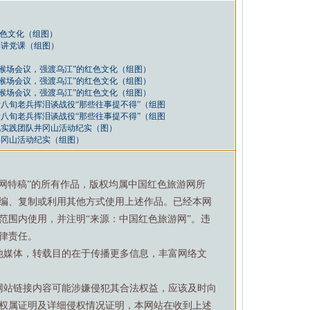
红色文化（组图）
部讲党课（组图）
“猴场会议，强渡乌江”的红色文化（组图）
“猴场会议，强渡乌江”的红色文化（组图）
“猴场会议，强渡乌江”的红色文化（组图）
八旬老兵挥泪谈战役“那些往事提不得”（组图
八旬老兵挥泪谈战役“那些往事提不得”（组图
化实践团队井冈山活动纪实（图）
井冈山活动纪实（组图）
游网特稿”的所有作品，版权均属中国红色旅游网所
编、复制或利用其他方式使用上述作品。已经本网
范围内使用，并注明“来源：中国红色旅游网”。违
律责任。
他媒体，转载目的在于传播更多信息，丰富网络文
网站链接内容可能涉嫌侵犯其合法权益，应该及时向
权属证明及详细侵权情况证明，本网站在收到上述