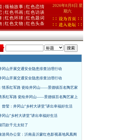
2026年8月8日 星
闻
领袖故事
红色恋情
|
|
期六
记
红色书画
红色访谈
|
|
舞
红色环球
红色题词
|
|
物
红色文物
红色头条
|
|
：
井冈山开展交通安全隐患排查治理行动
井冈山开展交通安全隐患排查治理行动
：情系红军路 瓷绘井冈山——景德镇百名陶艺家
情系红军路 瓷绘井冈山——景德镇百名陶艺家上
、曾莹：井冈山“乡村大讲堂”讲出幸福好生活
井冈山“乡村大讲堂”讲出幸福好生活
烟罚款千元太轻了
旅游局办公室：沂南县沂蒙红色影视基地凤凰阁