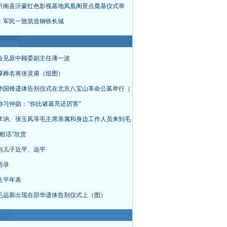
沂南县沂蒙红色影视基地凤凰阁景点奠基仪式举
：军民一致筑造钢铁长城
会见原中顾委副主任薄一波
厚葬名将张灵甫（组图）
华国锋遗体告别仪式在北京八宝山革命公墓举行（
称习仲勋：“你比诸葛亮还厉害”
李讷、张玉凤等毛主席亲属和身边工作人员来到毛
粗话”欣赏
与儿子近平、远平
语录
生平年表
毛远新出现在邵华遗体告别仪式上（图）