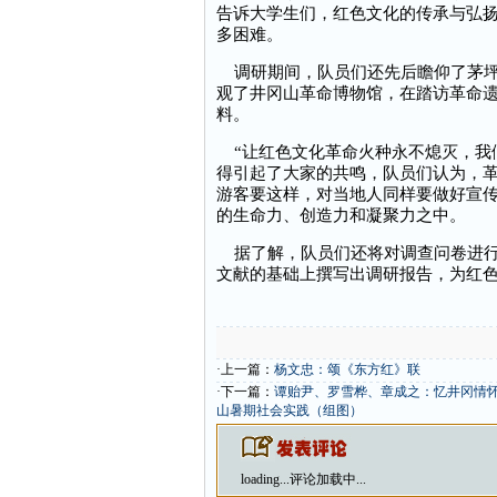
告诉大学生们，红色文化的传承与弘
多困难。
调研期间，队员们还先后瞻仰了茅坪
观了井冈山革命博物馆，在踏访革命
料。
“让红色文化革命火种永不熄灭，我
得引起了大家的共鸣，队员们认为，
游客要这样，对当地人同样要做好宣
的生命力、创造力和凝聚力之中。
据了解，队员们还将对调查问卷进行
文献的基础上撰写出调研报告，为红
·上一篇：
杨文忠：颂《东方红》联
·下一篇：
谭贻尹、罗雪桦、章成之：忆井冈情怀
山暑期社会实践（组图）
loading...
评论加载中...