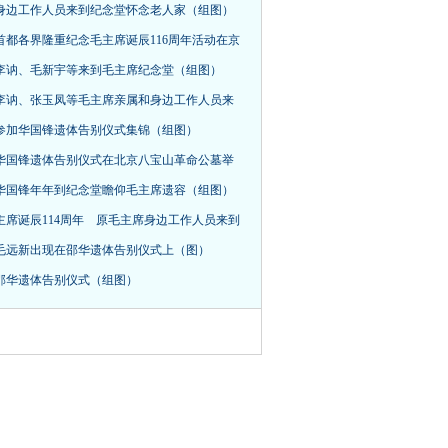
身边工作人员来到纪念堂怀念老人家（组图）
首都各界隆重纪念毛主席诞辰116周年活动在京
，李讷、毛新宇等来到毛主席纪念堂（组图）
李讷、张玉凤等毛主席亲属和身边工作人员来
参加华国锋遗体告别仪式集锦（组图）
华国锋遗体告别仪式在北京八宝山革命公墓举
华国锋年年到纪念堂瞻仰毛主席遗容（组图）
主席诞辰114周年 原毛主席身边工作人员来到
毛远新出现在邵华遗体告别仪式上（图）
邵华遗体告别仪式（组图）