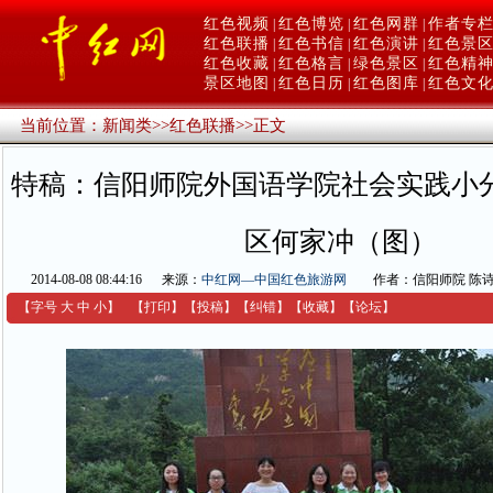
红色视频
红色博览
红色网群
作者专
|
|
|
红色联播
红色书信
红色演讲
红色景
|
|
|
红色收藏
红色格言
绿色景区
红色精
|
|
|
景区地图
红色日历
红色图库
红色文
|
|
|
当前位置：
新闻类
>>
红色联播
>>
正文
特稿：信阳师院外国语学院社会实践小
区何家冲（图）
2014-08-08 08:44:16
来源：
中红网—中国红色旅游网
作者：信阳师院 陈
【字号
大
中
小
】
【
打印
】
【
投稿
】
【
纠错
】
【收藏】
【
论坛
】