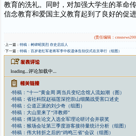
教育的洗礼。同时，对加强大学生的革命
信念教育和爱国主义教育起到了良好的促
(责任编辑：cmsnews200
·上一篇：
特稿：树碑昭英烈 存史启后人
·下一篇：
特稿：百岁老红军老将军李中权遗体告别仪式在京举行（组图）
loading...
评论加载中...
·
特稿：“十一”黄金周 两当兵变纪念馆人流如潮（图）
·
特稿：省社科院赵福莲深挖崇山细菌战受害口述史
·
特稿：公道正派的刘少奇（组图）
·
特稿：大山里来了“洋教师”
·
特稿：傅柒生论文入选全军理论研讨会并获奖
·
特稿：猴场会址第三季度游客接待量统计分析（组图）
·
特稿：伟大转折之后的“鸡鸣三省”会议（组图）