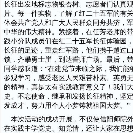
长征出发地标志物银杏树。志愿者们认真
片、每一件实物，了解了红二十五军的有
体会共产党人和广大人民群众同舟共济，
中华的伟大精神。紧接着，在任芳老师的
践小分队成员们在红二十五军长征体验园
长征的足迹，重走红军路，他们携手越过
锁，齐攀勇士崖，到达誓师广场。最后，
同学感叹道：“在建党节来临之际，我们能
参观学习，感受老区人民艰苦朴素、英勇
的精神，真是太有实践教育意义了！我们
史、不忘使命，继承和发扬长征精神，坚
发成才，努力用个人小梦铸就祖国大梦。”
本次活动的成功开展，不仅使信阳师院外
在实践中学党史、知党情，还让大家在思