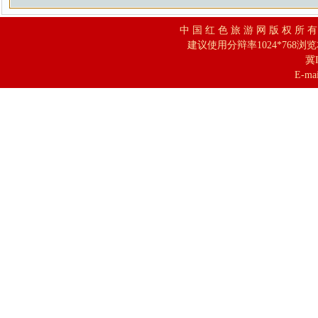
中 国 红 色 旅 游 网 版 权 所 
建议使用分辩率1024*768浏
冀I
E-mai