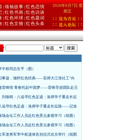
2026年8月7日 星
闻
领袖故事
红色恋情
|
|
期五
记
红色书画
红色访谈
|
|
舞
红色环球
红色题词
|
|
物
红色文物
红色头条
|
|
：
李中权同志生平（图）
烈事迹，缅怀红色经典——安师大江淮社工“向
递雷锋情 青春托起中国梦——雷锋导游团队赴王
、刘瑜晴：八追寻红色足迹：洛师学子重走长征
八追寻红色足迹：洛师学子重走长征路——记洛
猴场会址工作人员赴红色景点参观学习（组图）
猴场会址工作人员赴红色景点参观学习（组图）
红军老将军李中权遗体告别仪式在京举行（组图