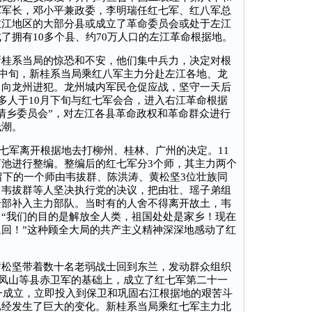
军军长，邓小平兼政委，李明瑞任红七军、红八军总
左江地区的大部分县或成立了革命委员会或处于左江
了拥有10多个县、约70万人口的左江革命根据地。
系当局的惊恐和不安，他们集中兵力，决定对根
3月中旬，新桂系当局乘红八军主力分赴左江各地、龙
力向龙州进犯。龙州城内军民仓促应战，坚守一天后
0多人于10月下旬与红七军会合，进入右江革命根据
清乡委员会”，对左江各县革命政权和革命群众进行
低潮。
红七军离开根据地去打柳州、桂林、广州的决定。11
池进行整编。整编后的红七军分3个师，其主力两个
，留下的一个师由韦拔群、陈洪涛、黄松坚3位壮族同
。韦拔群等人坚决执行党的决议，把由壮、瑶子弟组
全部补入主力部队。当时有的人舍不得离开故土，韦
“我们的目的是解放全人类，祖国处处是家乡！现在
回！”这种顾全大局的共产主义精神深深地感动了红
坚带着数十名老弱战士回到东兰，发动群众组织
兰、凤山等县赤卫军的基础上，成立了红七军第二十一
刚一成立，立即投入到保卫和巩固右江根据地的艰苦斗
已经发生了巨大的变化。新桂系当局乘红七军主力北