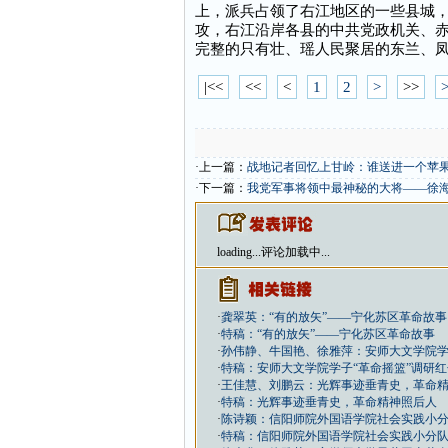
上，派兵占领了右江地区的一些县城
攻，右江沿岸各县的中共党政机关、
完整的只有壮、瑶人民聚居的东兰、
|<<
<<
<
1
2
>
>>
>
·上一篇：
战地记者回忆上甘岭：谁送进一个苹
·下一篇：
我党军事将领中最神秘的大将——徐
loading...
评论加载中...
·
龚翠英：“有的放矢”——宁化苏区革命故事
·
特稿：“有的放矢”——宁化苏区革命故事
·
孙伟静、牛国艳、徐雅萍：安师大文学院学
·
特稿：安师大文学院学子“革命摇篮”调研
·
王佳慧、刘鹏云：光辉事迹垂青史，革命
·
特稿：光辉事迹垂青史，革命精神照后人
·
陈诗颖：信阳师院外国语学院社会实践小
·
特稿：信阳师院外国语学院社会实践小分