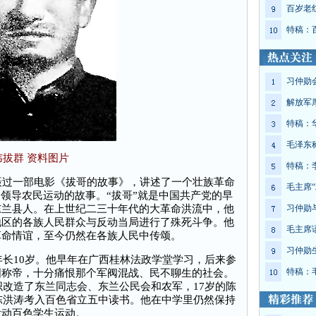
百岁老
特稿：
习仲勋
解放军
特稿：
毛泽东
韦拔群 资料图片
特稿：
过一部电影《拔哥的故事》，讲述了一个壮族革命
毛主席“
、领导农民运动的故事。“拔哥”就是中国共产党的早
东兰县人。在上世纪二三十年代的大革命洪流中，他
习仲勋
地区的各族人民群众与反动当局进行了殊死斗争。他
毛主席
革命情谊，至今仍然在各族人民中传颂。
习仲勋
长10岁。他早年在广西桂林法政学堂学习，后来参
特稿：
国称帝，十分痛恨那个军阀混战、民不聊生的社会。
织改造了东兰同志会、东兰公民会和农军，17岁的陈
，陈洪涛考入百色省立五中读书。他在中学里仍然保持
发动百色学生运动。