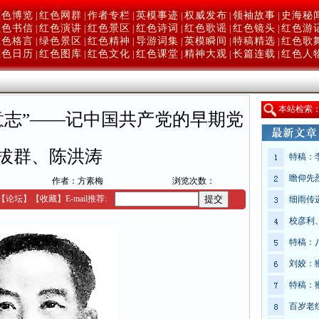
红色博览
红色网群
作者专栏
英模事迹
权威发布
领袖故事
史海秘
|
|
|
|
|
|
红色书信
红色演讲
红色景区
红色诗词
红色歌谣
红色镜头
红色游
|
|
|
|
|
|
红色格言
绿色景区
红色精神
导游词集
英模瞬间
特稿精选
红色歌
|
|
|
|
|
|
红色日历
红色图库
红色文化
红色课堂
精神大观
长篇连载
红色人
|
|
|
|
|
|
本
站检索
意志”——记中国共产党的早期党
拔群、陈洪涛
特稿：
瞻仰先
作者：方素梅
浏览次数：
【
论坛
】
【收藏】
E-mail推荐:
细雨传
校彦利
特稿：
刘姣：
特稿：
百岁老