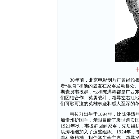
30年前，北京电影制片厂曾经拍摄
者“拔哥”和他的战友在家乡发动群众
期党员韦拔群，他和陈洪涛都是广西
们团结合作、英勇战斗，领导左右江
们可歌可泣的英雄事迹和感人至深的
韦拔群出生于1894年，比陈洪涛年
加贵州护国军，亲眼目睹了袁世凯卖
1921年秋，韦拔群回到家乡，先后组
洪涛相继加入了这些组织。1924年
着斗争精神，担任学生会主席，领导