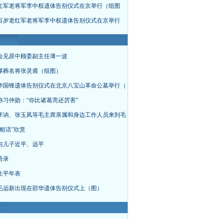
红军老将军李中权遗体告别仪式在京举行（组图
百岁老红军老将军李中权遗体告别仪式在京举行
会见原中顾委副主任薄一波
厚葬名将张灵甫（组图）
华国锋遗体告别仪式在北京八宝山革命公墓举行（
称习仲勋：“你比诸葛亮还厉害”
李讷、张玉凤等毛主席亲属和身边工作人员来到毛
粗话”欣赏
与儿子近平、远平
语录
生平年表
毛远新出现在邵华遗体告别仪式上（图）