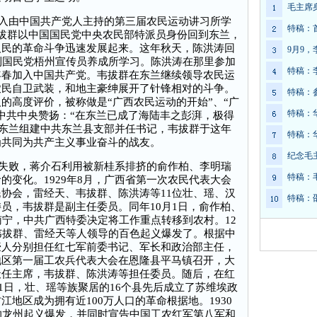
毛主席
入由中国共产党人主持的第三届农民运动讲习所学
特稿：
拔群以中国国民党中央农民部特派员身份回到东兰，
人民的革命斗争迅速发展起来。这年秋天，陈洪涛回
9月9
到国民党梧州宣传员养成所学习。陈洪涛在那里参加
特稿：
年春加入中国共产党。韦拔群在东兰继续领导农民运
农民自卫武装，和地主豪绅展开了针锋相对的斗争。
特稿：
的高度评价，被称做是“广西农民运动的开始”、“广
特稿：
中共中央赞扬：“在东兰已成了海陆丰之彭湃，极得
回到东兰组建中共东兰县支部并任书记，韦拔群于这年
特稿：
为共同为共产主义事业奋斗的战友。
纪念毛
失败，蒋介石利用被新桂系排挤的俞作柏、李明瑞
特稿：
的变化。1929年8月，广西省第一次农民代表大会
协会，雷经天、韦拔群、陈洪涛等11位壮、瑶、汉
特稿：
员，韦拔群是副主任委员。同年10月1日，俞作柏、
南宁，中共广西特委决定将工作重点转移到农村。12
韦拔群、雷经天等人领导的百色起义爆发了。根据中
豪人分别担任红七军前委书记、军长和政治部主任，
地区第一届工农兵代表大会在恩隆县平马镇召开，大
天任主席，韦拔群、陈洪涛等担任委员。随后，在红
月1日，壮、瑶等族聚居的16个县先后成立了苏维埃政
地区成为拥有近100万人口的革命根据地。1930
的龙州起义爆发，并同时宣告中国工农红军第八军和