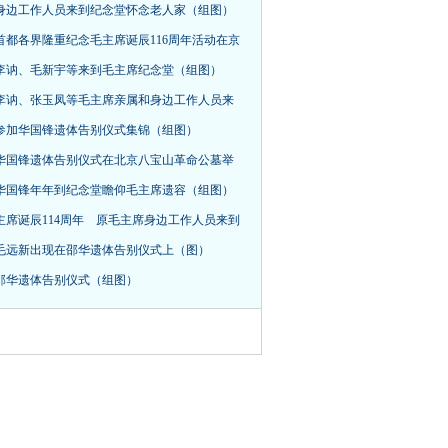
身边工作人员来到纪念堂怀念老人家（组图）
首都各界隆重纪念毛主席诞辰116周年活动在京
，李讷、毛新宇等来到毛主席纪念堂（组图）
李讷、张玉凤等毛主席亲属和身边工作人员来
参加华国锋遗体告别仪式集锦（组图）
华国锋遗体告别仪式在北京八宝山革命公墓举
华国锋年年到纪念堂瞻仰毛主席遗容（组图）
主席诞辰114周年 原毛主席身边工作人员来到
毛远新出现在邵华遗体告别仪式上（图）
邵华遗体告别仪式（组图）