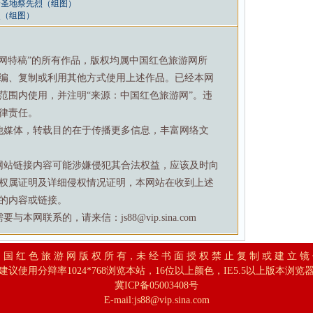
命圣地祭先烈（组图）
烈（组图）
游网特稿”的所有作品，版权均属中国红色旅游网所
编、复制或利用其他方式使用上述作品。已经本网
范围内使用，并注明“来源：中国红色旅游网”。违
律责任。
他媒体，转载目的在于传播更多信息，丰富网络文
网站链接内容可能涉嫌侵犯其合法权益，应该及时向
权属证明及详细侵权情况证明，本网站在收到上述
的内容或链接。
网联系的，请来信：js88@vip.sina.com
 国 红 色 旅 游 网 版 权 所 有，未 经 书 面 授 权 禁 止 复 制 或 建 立 镜
建议使用分辩率1024*768浏览本站，16位以上颜色，IE5.5以上版本浏览
冀ICP备05003408号
E-mail:
js88@vip.sina.com