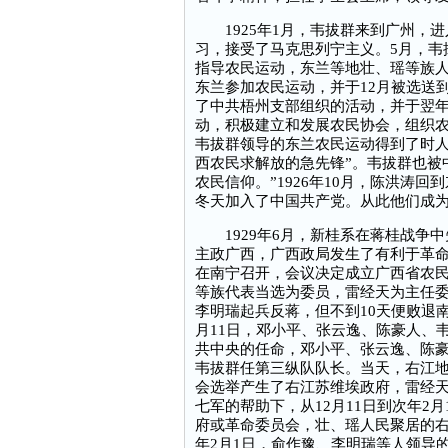
1925年1月，韦拔群来到广州，进
习，接受了马克思列宁主义。5月，韦
指导农民运动，东兰等地壮、瑶等族
东兰参加农民运动，并于12月被选送
了中共梧州支部组织的活动，并于翌
动，积极建立和发展农民协会，组织
韦拔群领导的东兰农民运动得到了时人
西农民求解放的急先锋”。韦拔群也被
农民信仰。”1926年10月，陈洪涛
冬天加入了中国共产党。从此他们成
1929年6月，新桂系在蒋桂战争中
主政广西，广西政局发生了有利于革命
在南宁召开，会议决定成立广西省农民
等族代表当选为委员，雷经天为主任委
李明瑞起兵反蒋，但不到10天便败退
月11日，邓小平、张云逸、陈豪人、
共中央的任命，邓小平、张云逸、陈
韦拔群任第三纵队队长。当天，右江
会选举产生了右江苏维埃政府，雷经
七军的帮助下，从12月11日到次年2
府或革命委员会，壮、瑶人民聚居的右江
年2月1日，俞作豫、李明瑞等人领导