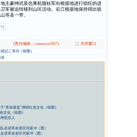
，地主豪绅武装也乘机随桂军向根据地进行猖狂的进
赤卫军被迫转移到山区活动。右江根据地保持得比较
凤山等县一带。
>|
(责任编辑：cmsnews2007)
关闭窗口
果就记二等功（组图）
海东
子“革命摇篮”调研红色文化（组图）
红色文化（组图）
精神照后人
分队走进革命老区何家冲（图）
队走进革命老区何家冲（图）