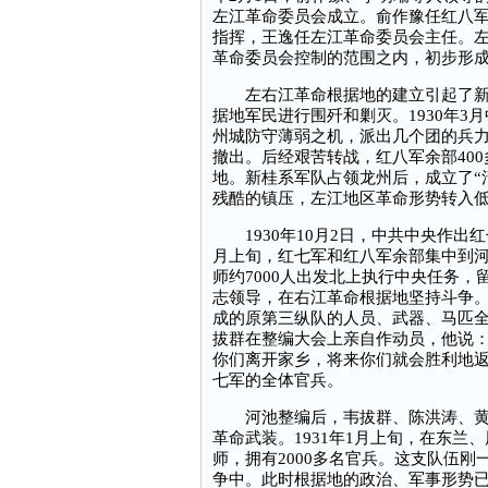
左江革命委员会成立。俞作豫任红八
指挥，王逸任左江革命委员会主任。
革命委员会控制的范围之内，初步形成
左右江革命根据地的建立引起了新桂
据地军民进行围歼和剿灭。1930年
州城防守薄弱之机，派出几个团的兵
撤出。后经艰苦转战，红八军余部40
地。新桂系军队占领龙州后，成立了“
残酷的镇压，左江地区革命形势转入
1930年10月2日，中共中央作出
月上旬，红七军和红八军余部集中到河
师约7000人出发北上执行中央任务
志领导，在右江革命根据地坚持斗争
成的原第三纵队的人员、武器、马匹
拔群在整编大会上亲自作动员，他说：
你们离开家乡，将来你们就会胜利地返
七军的全体官兵。
河池整编后，韦拔群、陈洪涛、黄松
革命武装。1931年1月上旬，在东
师，拥有2000多名官兵。这支队伍
争中。此时根据地的政治、军事形势