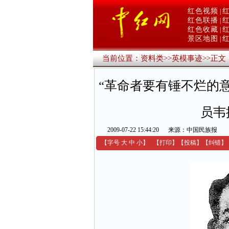
红色视频
|
红色联播
|
红色收藏
|
景区地图
|
当前位置：
资料类
>>
英模事迹
>>
正文
“革命者要有锤不烂的
员韦
2009-07-22 15:44:20
来源：中国民族报
【字号
大
中
小
】
【
打印
】
【
投稿
】
【
纠错
】