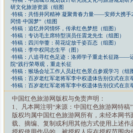
·
特稿：中国城市规划设计研究院文化与旅游规划研
研文化旅游资源（组图
·
特稿：共悟井冈精神 凝聚青春力量——安师大携手2
冈情·中国梦”（组图
·
特稿：追忆井冈情怀，传承红色梦想（组图）
·
特稿：专访毛主席特型演员任震龙先生（组图）
·
特稿：四川华蓥：荷花绽放千姿百态（组图）
·
特稿：李中权同志生平（图）
·
特稿：八追寻红色足迹：洛师学子重走长征路——
院“践行荣辱观，重走长征
·
特稿：猴场会址工作人员赴红色景点参观学习（组
·
特稿：百岁老红军老将军李中权遗体告别仪式在京
·
特稿：百岁老红军老将军李中权遗体告别仪式在京
中国红色旅游网版权与免责声明：
1、凡本网注明“来源：中国红色旅游网特稿
版权均属中国红色旅游网所有，未经本网书
载、摘编、复制或利用其他方式使用上述作
授权使用作品的，被授权人应在授权范围内