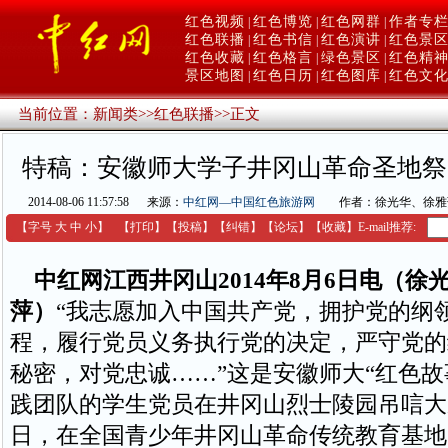
红色视频
红色博览
红色网群
作者专
|
|
|
红色联播
红色书信
红色演讲
红色景
|
|
|
红色收藏
红色格言
绿色景区
红色精
|
|
|
景区地图
红色日历
红色图库
红色文
|
|
|
当前位置：
新闻类
>>
红色联播
>>
正文
特稿：安徽师大学子井冈山革命圣地祭
2014-08-06 11:57:58
来源：
中红网—中国红色旅游网
作者：徐光华、徐雅
【字号
大
中
小
】
【
打印
】
【
投稿
】
【
纠错
】
【
论坛
】
【收藏】
E-mail推荐:
中红网江西井冈山2014年8月6日电（徐
萍）
“我志愿加入中国共产党，拥护党的纲
程，履行党员义务执行党的决定，严守党的
秘密，对党忠诚……”这是安徽师大“红色故
践团队的学生党员在井冈山烈士陵园吊唁大
日，在全国青少年井冈山革命传统教育基地