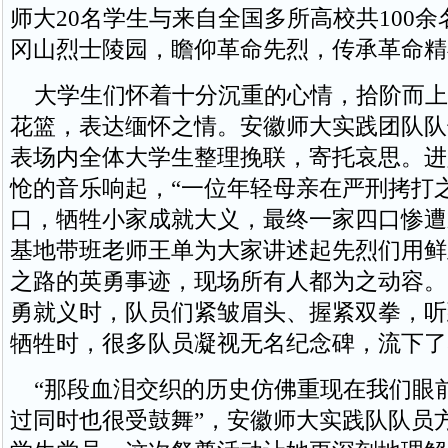
师大20名学生与来自全国多所高校共100
冈山烈士陵园，瞻仰革命先烈，传承革命精
大学生们怀着十分沉重的心情，拾阶而上
花篮，表达缅怀之情。安徽师大实践团队队
表场内全体大学生整理挽联，寄托哀思。进
怆的音乐响起，“一位年轻母亲在严刑拷打
口，牺牲小家成就大义，最终一家四口惨遭
基地带班老师王单为大家讲述起先烈们用鲜
之路的英勇事迹，现场所有人都为之动容。
勇就义时，队员们紧皱眉头、握紧双拳，听
牺牲时，很多队员凝视无名纪念碑，流下了
“那段血泪交织的历史仿佛重现在我们眼
过同时也很受鼓舞”，安徽师大实践队队员