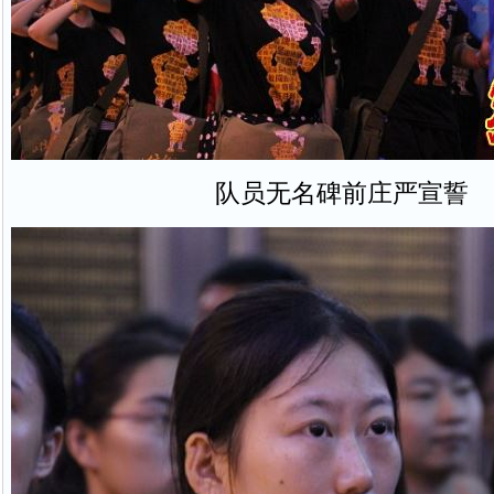
队员无名碑前庄严宣誓