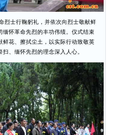
命烈士行鞠躬礼，并依次向烈士敬献鲜
切缅怀革命先烈的丰功伟绩。仪式结束
献鲜花、擦拭尘土，以实际行动致敬英
祭扫、缅怀先烈的理念深入人心。