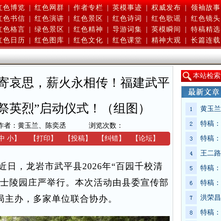
红色博览
|
红色网群
|
作者专栏
|
英模事迹
|
权威发布
|
领袖故事
红色书信
|
红色演讲
|
红色景区
|
红色诗词
|
红色歌谣
|
红色镜头
红色格言
|
绿色景区
|
红色精神
|
导游词集
|
英模瞬间
|
特稿精选
红色日历
|
红色图库
|
红色文化
|
红色课堂
|
精神大观
|
长篇连载
本
站检索
寄哀思，薪火永相传！福建武平
祭英烈”启动仪式！（组图）
黄玉兰
特稿：
作者：黄玉兰、陈奕丞
浏览次数：
中
小
】
【
打印
】
【
投稿
】
【
纠错
】
【
论坛
】
特稿：
王二路
，龙岩市武平县2026年“百园千校清
特稿：
烈士陵园庄严举行。本次活动由县委宣传部
特稿：
局主办，多家单位联合协办。
洪荣昌
特稿：