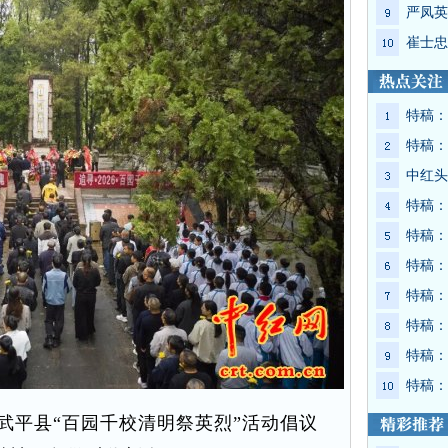
严凤英
崔士忠
特稿：
特稿：
中红头
特稿：
特稿：
特稿：
特稿：
特稿：
特稿：
特稿：
平县“百园千校清明祭英烈”活动倡议