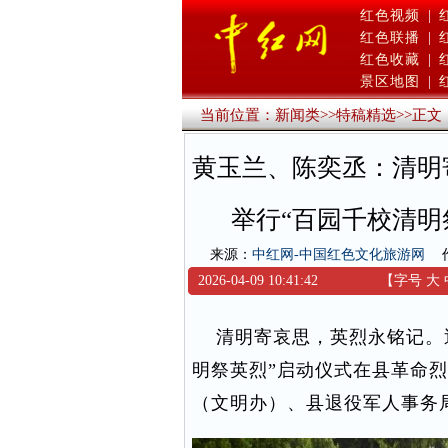
红色视频
|
红色联播
|
红色收藏
|
景区地图
|
当前位置：
新闻类
>>
特稿精选
>>
正文
黄玉兰、陈奕丞：清明
举行“百园千校清明
来源：
中红网-中国红色文化旅游网
2026-04-09 10:41:42
【字号
大
清明寄哀思，英烈永铭记。近日
明祭英烈”启动仪式在县革命
（文明办）、县退役军人事务