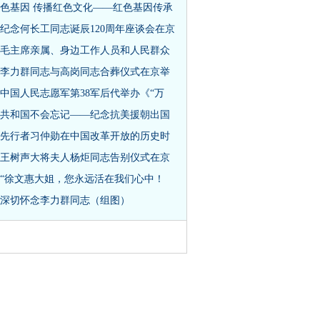
色基因 传播红色文化——红色基因传承
纪念何长工同志诞辰120周年座谈会在京
毛主席亲属、身边工作人员和人民群众
李力群同志与高岗同志合葬仪式在京举
中国人民志愿军第38军后代举办《“万
共和国不会忘记——纪念抗美援朝出国
先行者习仲勋在中国改革开放的历史时
王树声大将夫人杨炬同志告别仪式在京
“徐文惠大姐，您永远活在我们心中！
深切怀念李力群同志（组图）