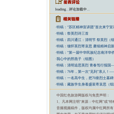
loading...
评论加载中...
·
特稿：“苏区精神宣讲团”首次来宁宣
·
特稿：祭英烈诗三首
·
特稿：四川通江：清明节 祭英烈（
·
特稿：缅怀英烈寄哀思 赓续精神启
·
特稿：“第一届中华民族纪念南洋华
·
我心中的邢燕子（组图）
·
特稿：清明追思英烈 青春笃行报国——
·
特稿：76年，第一次“见到”亲人！
·
特稿：一名高中生，把70座烈士墓
·
特稿：藏族学生身着盛装寄哀思（组
中国红色旅游网版权与免责声明：
1、凡本网注明“来源：中红网”或“
音频视频稿件，版权均属中红网所有