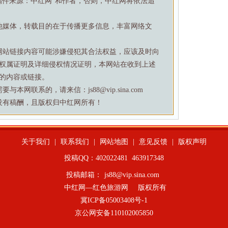
稿件来源：中红网”和作者，否则，中红网将依法追
他媒体，转载目的在于传播更多信息，丰富网络文
网站链接内容可能涉嫌侵犯其合法权益，应该及时向
权属证明及详细侵权情况证明，本网站在收到上述
的内容或链接。
网联系的，请来信：js88@vip.sina.com
没有稿酬，且版权归中红网所有！
关于我们
|
联系我们
|
网站地图
|
意见反馈
|
版权声明
投稿QQ：402022481
463917348
投稿邮箱：
js88@vip.sina.com
中红网—红色旅游网
版权所有
冀ICP备05003408号-1
京公网安备110102005850