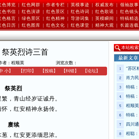
红色博览
|
红色网群
|
作者专栏
|
英模事迹
|
权威发布
|
领袖故事
红色书信
|
红色演讲
|
红色景区
|
红色诗词
|
红色歌谣
|
红色镜头
红色格言
|
绿色景区
|
红色精神
|
导游词集
|
英模瞬间
|
特稿精选
红色日历
|
红色图库
|
红色文化
|
红色课堂
|
精神大观
|
长篇连载
本
站检索
：祭英烈诗三首
作者：程顺英
浏览次数：
“苏区
中
小
】
【
打印
】
【
投稿
】
【
纠错
】
【
论坛
】
肖力民
特稿：
祭英烈
特稿：
星繁，青山经岁证诚丹。
程顺英
缅怀，红安精神永扬传。
特稿：
赓续
四川通
程聪：
木葱，红安更添缅思浓。