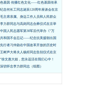
色基因 传播红色文化——红色基因传承
纪念何长工同志诞辰120周年座谈会在京
毛主席亲属、身边工作人员和人民群众
李力群同志与高岗同志合葬仪式在京举
中国人民志愿军第38军后代举办《“万
共和国不会忘记——纪念抗美援朝出国
先行者习仲勋在中国改革开放的历史时
王树声大将夫人杨炬同志告别仪式在京
“徐文惠大姐，您永远活在我们心中！
深切怀念李力群同志（组图）