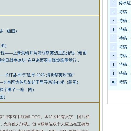
传承红
特稿：
特稿：
特稿：
讲（组图）
特稿：
组图）
特稿：
新程——上新集镇开展清明祭英烈主题活动（组图
特稿：
侨抗日战争论坛”在马来西亚吉隆坡隆重举行，
特稿：
特稿：
长汀县举行“追寻·2026·清明祭英烈”暨“
特稿：
——长泰区为英烈架起千里寻亲连心桥（组图）
碑挨个擦了一遍（图）
图）
特稿”或带有中红网LOGO、水印的所有文字、图片和
，允许他人转载。但转载单位或个人应当在正确范