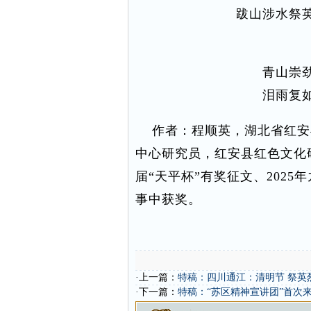
跋山涉水祭
青山崇
泪雨复
作者：程顺英，湖北省红安
中心研究员，红安县红色文化
届“天平杯”有奖征文、202
事中获奖。
·上一篇：
特稿：四川通江：清明节 祭英
·下一篇：
特稿：“苏区精神宣讲团”首次