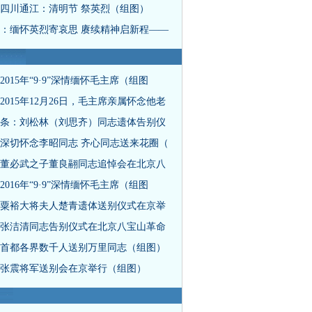
四川通江：清明节 祭英烈（组图）
：缅怀英烈寄哀思 赓续精神启新程——
2015年“9·9”深情缅怀毛主席（组图
2015年12月26日，毛主席亲属怀念他老
条：刘松林（刘思齐）同志遗体告别仪
深切怀念李昭同志 齐心同志送来花圈（
董必武之子董良翮同志追悼会在北京八
2016年“9·9”深情缅怀毛主席（组图
粟裕大将夫人楚青遗体送别仪式在京举
张洁清同志告别仪式在北京八宝山革命
首都各界数千人送别万里同志（组图）
张震将军送别会在京举行（组图）