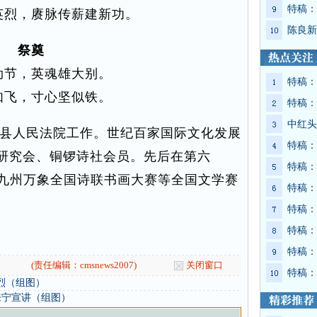
特稿：
英烈，赓脉传薪建新功。
陈良新
祭奠
劲节，英魂雄大别。
特稿：
如飞，寸心坚似铁。
特稿：
中红头
县人民法院工作。世纪百家国际文化发展
特稿：
研究会、铜锣诗社会员。先后在第六
特稿：
5年九州万象全国诗联书画大赛等全国文学赛
特稿：
特稿：
特稿：
特稿：
(责任编辑：cmsnews2007)
关闭窗口
特稿：
烈（组图）
来宁宣讲（组图）