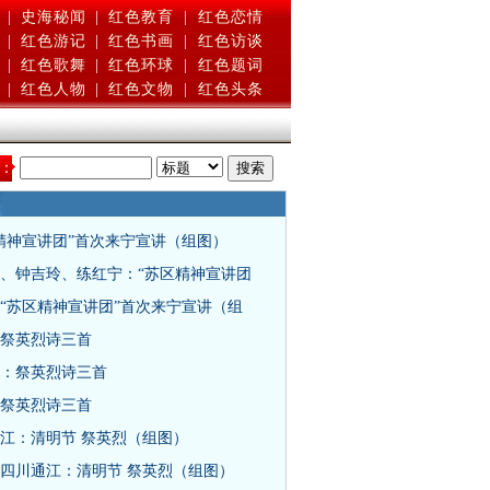
|
史海秘闻
|
红色教育
|
红色恋情
|
红色游记
|
红色书画
|
红色访谈
|
红色歌舞
|
红色环球
|
红色题词
|
红色人物
|
红色文物
|
红色头条
：
精神宣讲团”首次来宁宣讲（组图）
、钟吉玲、练红宁：“苏区精神宣讲团
“苏区精神宣讲团”首次来宁宣讲（组
祭英烈诗三首
：祭英烈诗三首
祭英烈诗三首
江：清明节 祭英烈（组图）
四川通江：清明节 祭英烈（组图）