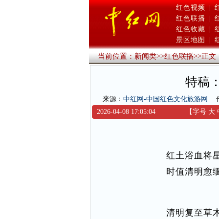
红色视频
|
红色联播
|
红色收藏
|
景区地图
|
当前位置：
新闻类
>>
红色联播
>>
正文
特稿
来源：
中红网-中国红色文化旅游网
2026-04-08 17:05:04
【字号
大
红土浴血将
时值清明愈
清明复至草