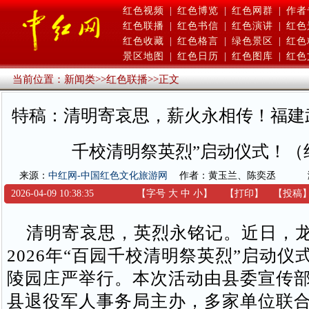
红色视频
|
红色博览
|
红色网群
|
作者
红色联播
|
红色书信
|
红色演讲
|
红色
红色收藏
|
红色格言
|
绿色景区
|
红色
景区地图
|
红色日历
|
红色图库
|
红色
当前位置：
新闻类
>>
红色联播
>>
正文
特稿：清明寄哀思，薪火永相传！福建
千校清明祭英烈”启动仪式！（
来源：
中红网-中国红色文化旅游网
作者：黄玉兰、陈奕丞
2026-04-09 10:38:35
【字号
大
中
小
】
【
打印
】
【
投稿
清明寄哀思，英烈永铭记。近日，龙
2026年“百园千校清明祭英烈”启动仪
陵园庄严举行。本次活动由县委宣传
县退役军人事务局主办，多家单位联