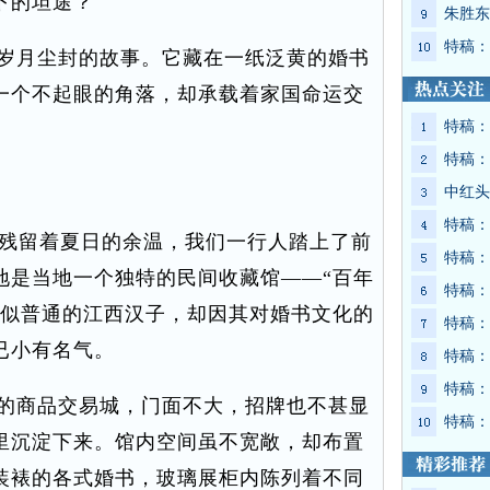
下的坦途？
朱胜东
特稿：
岁月尘封的故事。它藏在一纸泛黄的婚书
一个不起眼的角落，却承载着家国命运交
特稿：
特稿：
中红头
特稿：
还残留着夏日的余温，我们一行人踏上了前
特稿：
地是当地一个独特的民间收藏馆——“百年
特稿：
看似普通的江西汉子，却因其对婚书文化的
特稿：
已小有名气。
特稿：
特稿：
的商品交易城，门面不大，招牌也不甚显
特稿：
里沉淀下来。馆内空间虽不宽敞，却布置
装裱的各式婚书，玻璃展柜内陈列着不同