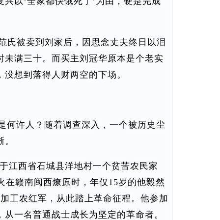
兴以‘全家都快饿死了’为由，硬是完成
范氏被卖到刘家后，因思念丈夫终日以泪
时未满三十。而买主刘冠华原本是个老实
，没想到落得人财两空的下场。
是何许人？随着调查深入，一个被历史尘
晰。
生于江西省石城县洋地村一个贫苦农民家
之火在赣南闽西燎原时，年仅15岁的他毅然
参加工农红军，从此踏上革命征程。他参加
，从一名普通战士成长为坚定的革命者。