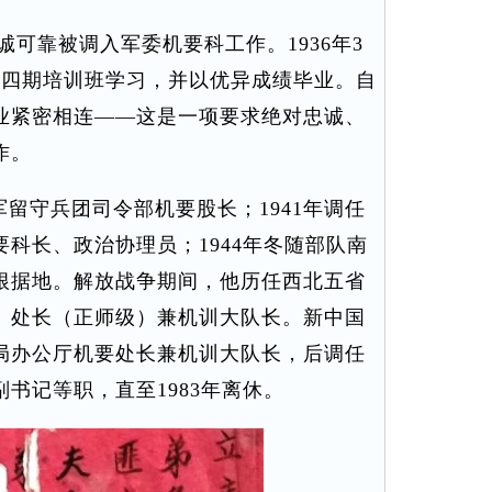
可靠被调入军委机要科工作。1936年3
第四期培训班学习，并以优异成绩毕业。自
业紧密相连——这是一项要求绝对忠诚、
作。
军留守兵团司令部机要股长；1941年调任
科长、政治协理员；1944年冬随部队南
根据地。解放战争期间，他历任西北五省
、处长（正师级）兼机训大队长。新中国
局办公厅机要处长兼机训大队长，后调任
书记等职，直至1983年离休。