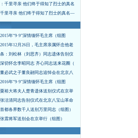
：千里寻亲 他们终于得知了烈士的真名
千里寻亲 他们终于得知了烈士的真名—
2015年“9·9”深情缅怀毛主席（组图
2015年12月26日，毛主席亲属怀念他老
条：刘松林（刘思齐）同志遗体告别仪
深切怀念李昭同志 齐心同志送来花圈（
董必武之子董良翮同志追悼会在北京八
2016年“9·9”深情缅怀毛主席（组图
粟裕大将夫人楚青遗体送别仪式在京举
张洁清同志告别仪式在北京八宝山革命
首都各界数千人送别万里同志（组图）
张震将军送别会在京举行（组图）