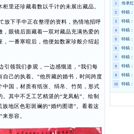
传承红
木柜里还珍藏着数以千计的未展出藏品。
特稿：
忙放下手中正在整理的资料，热情地招呼
特稿：
特稿：
擞，眼镜后面藏着一双对藏品充满热爱的
特稿：
座，一番寒暄后，他便如数家珍般介绍起
特稿：
特稿：
边引领我们参观，一边感慨道，“我们每
特稿：
特稿：
有自己的执着。”他所藏的婚书，时间跨度
特稿：
个中国，材质有纸张、绢帛、竹简，形式
的。其中不乏工艺精湛的“龙凤帖”、绘制
民族地区色彩斑斓的“婚约图谱”。看着这
”来形容。