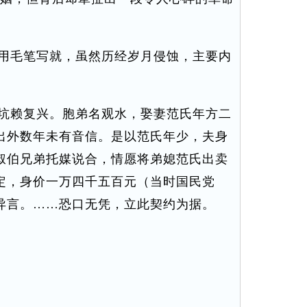
用毛笔写就，虽然历经岁月侵蚀，主要内
坑赖复兴。胞弟名观水，娶妻范氏年方二
出外数年未有音信。是以范氏年少，夫身
叔伯兄弟托媒说合，情愿将弟媳范氏出卖
定，身价一万四千五百元（当时国民党
异言。……恐口无凭，立此契约为据。