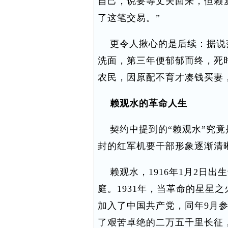
自己，说要等丈夫回来，但赖复
了这笔交易。”
更令人揪心的是后续：据说
洗面，第三年便郁郁而终，死
农民，因原配不育才凑钱买妻
赖观水的革命人生
契约中提到的“赖观水”究竟
封的红军机要干部形象逐渐清
赖观水，1916年1月2日出
庭。1931年，当革命的星星
加入了中国共产党，同年9月
了艰苦卓绝的二万五千里长征