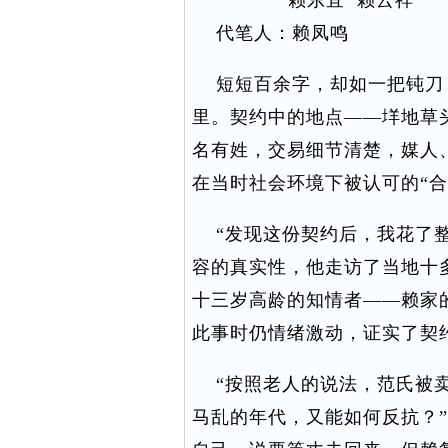
赖东宜 赖云祥
代笔人：赖凤鸣
短短百余字，却如一把钝刀
里。契约中的地点——垟地草
名有姓，交易细节清楚，媒人
在当时社会环境下被认可的“合
“发现这份契约后，我花了整
容的真实性，他走访了当地十
十三岁高龄的知情者——赖家
此事时仍情绪激动，证实了契
“按照老人的说法，范氏被卖
马乱的年代，又能如何反抗？