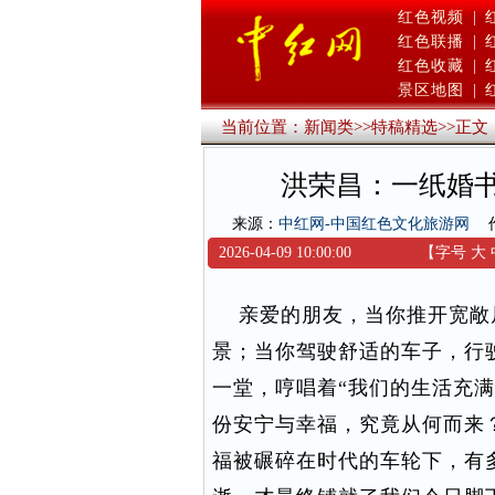
红色视频
|
红色联播
|
红色收藏
|
景区地图
|
当前位置：
新闻类
>>
特稿精选
>>
正文
洪荣昌：一纸婚
来源：
中红网-中国红色文化旅游网
2026-04-09 10:00:00
【字号
大
亲爱的朋友，当你推开宽敞
景；当你驾驶舒适的车子，行
一堂，哼唱着“我们的生活充
份安宁与幸福，究竟从何而来
福被碾碎在时代的车轮下，有