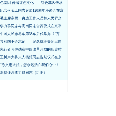
色基因 传播红色文化——红色基因传承
纪念何长工同志诞辰120周年座谈会在京
毛主席亲属、身边工作人员和人民群众
李力群同志与高岗同志合葬仪式在京举
中国人民志愿军第38军后代举办《“万
共和国不会忘记——纪念抗美援朝出国
先行者习仲勋在中国改革开放的历史时
王树声大将夫人杨炬同志告别仪式在京
“徐文惠大姐，您永远活在我们心中！
深切怀念李力群同志（组图）