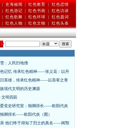
|
史海秘闻
|
红色教育
|
红色恋情
|
红色游记
|
红色书画
|
红色访谈
|
红色歌舞
|
红色环球
|
红色题词
|
红色人物
|
红色文物
|
红色头条
：
雪：人民扫地僧
色记忆 传承红色精神——张义花：以丹
日英雄，传承红色精神——以吾辈之青
族现代文明的历史渊源
·文明四跃
委党史研究室：独脚排长——欧阳代炎
独脚排长——欧阳代炎（图）
亲 他们终于得知了烈士的真名——闽鄂