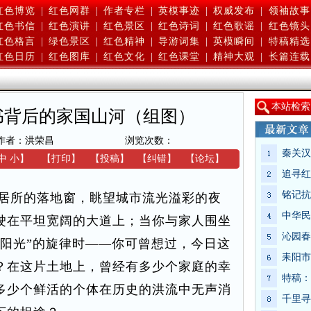
红色博览
|
红色网群
|
作者专栏
|
英模事迹
|
权威发布
|
领袖故事
红色书信
|
红色演讲
|
红色景区
|
红色诗词
|
红色歌谣
|
红色镜头
红色格言
|
绿色景区
|
红色精神
|
导游词集
|
英模瞬间
|
特稿精选
红色日历
|
红色图库
|
红色文化
|
红色课堂
|
精神大观
|
长篇连载
本
站检索
书背后的家国山河（组图）
作者：洪荣昌
浏览次数：
秦关汉
中
小
】
【
打印
】
【
投稿
】
【
纠错
】
【
论坛
】
追寻红
铭记抗
居所的落地窗，眺望城市流光溢彩的夜
中华民
驶在平坦宽阔的大道上；当你与家人围坐
沁园春
满阳光”的旋律时——你可曾想过，今日这
耒阳市
？在这片土地上，曾经有多少个家庭的幸
特稿：
多少个鲜活的个体在历史的洪流中无声消
千里寻