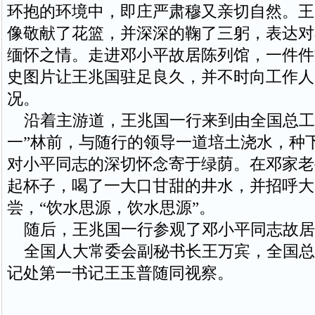
环抱的环境中，即庄严肃穆又亲切自然。王
像敬献了花篮，并深深的鞠了三躬，表达对
缅怀之情。走进邓小平故居陈列馆，一件件
史图片让王兆国驻足良久，并不时向工作人
况。
沿着主游道，王兆国一行来到由全国总工会
一”林前，与随行的领导一道培土浇水，种
对小平同志的深切怀念寄于绿荫。在邓家老
起杯子，喝了一大口甘甜的井水，并招呼大
尝，“饮水思源，饮水思源”。
随后，王兆国一行参观了邓小平同志故居
全国人大常委会副秘书长王万宾，全国总
记处第一书记王玉普随同视察。