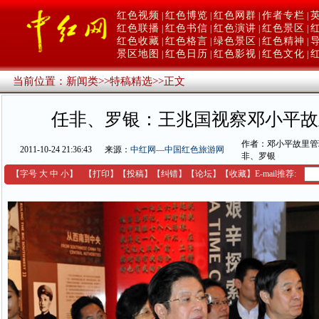
红色视频
红色博览
红色网群
作者专栏
|
|
|
|
红色联播
红色书信
红色演讲
红色景区
|
|
|
|
红色收藏
红色格言
绿色景区
红色精神
|
|
|
|
景区地图
红色日历
红色影视
红色文化
|
|
|
|
当前位置：
新闻类
>>
特稿精选
>>
正文
任非、罗银：王兆国视察邓小平故
作者：邓小平故里管
2011-10-24 21:36:43
来源：
中红网—中国红色旅游网
非、罗银
【字号
大
中
小
】
【
打印
】
【
投稿
】
【
纠错
】
【
论坛
】
【收藏】
E-mail推荐: