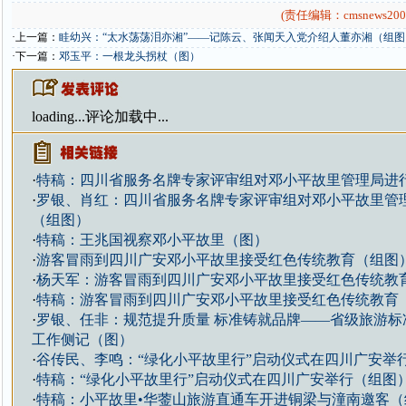
(责任编辑：cmsnews200
·上一篇：
眭幼兴：“太水荡荡泪亦湘”——记陈云、张闻天入党介绍人董亦湘（组图
·下一篇：
邓玉平：一根龙头拐杖（图）
loading...
评论加载中...
·
特稿：四川省服务名牌专家评审组对邓小平故里管理局进
·
罗银、肖红：四川省服务名牌专家评审组对邓小平故里管
（组图）
·
特稿：王兆国视察邓小平故里（图）
·
游客冒雨到四川广安邓小平故里接受红色传统教育（组图
·
杨天军：游客冒雨到四川广安邓小平故里接受红色传统教
·
特稿：游客冒雨到四川广安邓小平故里接受红色传统教育
·
罗银、任非：规范提升质量 标准铸就品牌——省级旅游标
工作侧记（图）
·
谷传民、李鸣：“绿化小平故里行”启动仪式在四川广安举
·
特稿：“绿化小平故里行”启动仪式在四川广安举行（组图
·
特稿：小平故里•华蓥山旅游直通车开进铜梁与潼南邀客（