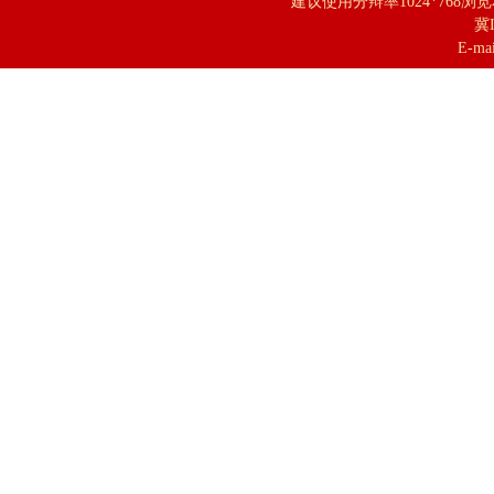
建议使用分辩率1024*768浏
冀I
E-mai