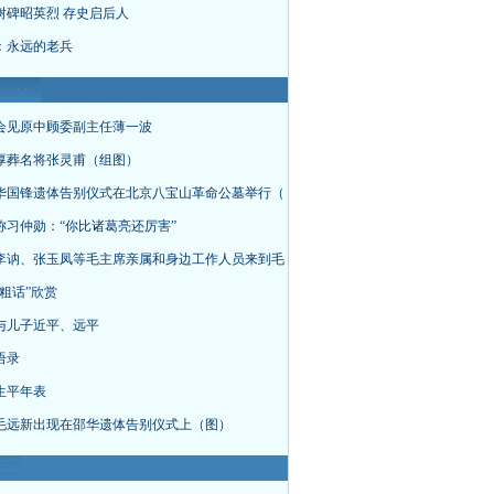
树碑昭英烈 存史启后人
：永远的老兵
会见原中顾委副主任薄一波
厚葬名将张灵甫（组图）
华国锋遗体告别仪式在北京八宝山革命公墓举行（
称习仲勋：“你比诸葛亮还厉害”
李讷、张玉凤等毛主席亲属和身边工作人员来到毛
粗话”欣赏
与儿子近平、远平
语录
生平年表
毛远新出现在邵华遗体告别仪式上（图）