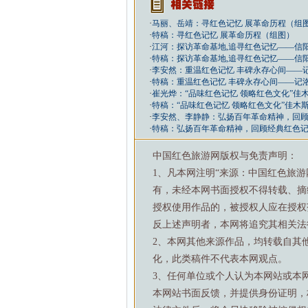
·
马丽、岳靖：寻红色记忆 展革命历程（组
·
特稿：寻红色记忆 展革命历程（组图）
·
江河：探访革命基地,追寻红色记忆——信
·
特稿：探访革命基地,追寻红色记忆——信
·
李安然：重温红色记忆 丰碑永存心间——
·
特稿：重温红色记忆 丰碑永存心间——记
·
崔光烨：“品味红色记忆 领略红色文化”
·
特稿：“品味红色记忆 领略红色文化”佳
·
李安然、李静静：弘扬百年革命精神，回
·
特稿：弘扬百年革命精神，回顾经典红色
中国红色旅游网版权与免责声明：
1、凡本网注明“来源：中国红色旅
有，未经本网书面授权不得转载、摘
授权使用作品的，被授权人应在授权
反上述声明者，本网将追究其相关法
2、本网其他来源作品，均转载自其
化，此类稿件不代表本网观点。
3、任何单位或个人认为本网站或本
本网站书面反馈，并提供身份证明，