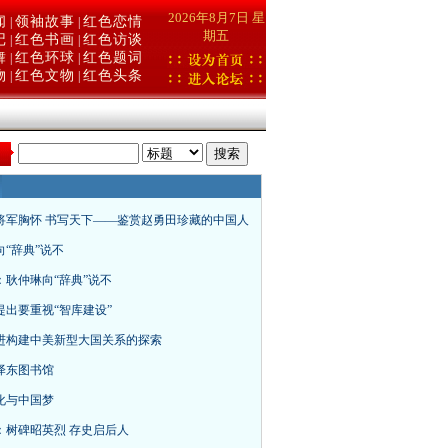
2026年8月7日 星
闻
领袖故事
红色恋情
|
|
期五
记
红色书画
红色访谈
|
|
舞
红色环球
红色题词
|
|
物
红色文物
红色头条
|
|
：
将军胸怀 书写天下——鉴赏赵勇田珍藏的中国人
向“辞典”说不
：耿仲琳向“辞典”说不
提出要重视“智库建设”
进构建中美新型大国关系的探索
泽东图书馆
化与中国梦
：树碑昭英烈 存史启后人