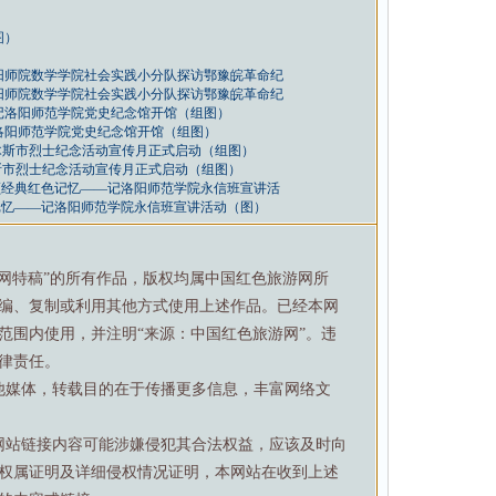
图）
阳师院数学学院社会实践小分队探访鄂豫皖革命纪
阳师院数学学院社会实践小分队探访鄂豫皖革命纪
记洛阳师范学院党史纪念馆开馆（组图）
洛阳师范学院党史纪念馆开馆（组图）
佳木斯市烈士纪念活动宣传月正式启动（组图）
木斯市烈士纪念活动宣传月正式启动（组图）
顾经典红色记忆——记洛阳师范学院永信班宣讲活
记忆——记洛阳师范学院永信班宣讲活动（图）
游网特稿”的所有作品，版权均属中国红色旅游网所
编、复制或利用其他方式使用上述作品。已经本网
范围内使用，并注明“来源：中国红色旅游网”。违
律责任。
他媒体，转载目的在于传播更多信息，丰富网络文
网站链接内容可能涉嫌侵犯其合法权益，应该及时向
权属证明及详细侵权情况证明，本网站在收到上述