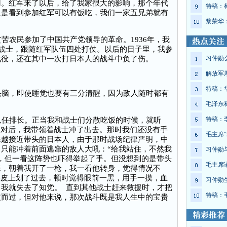
用。红军来了以后，给了我家很大的影响，那个年代
特稿：
只是看到参加红军可以有饭吃，我们一家五兄弟就有
黎荣华
农民参加了中国共产党领导的革命。1936年，我
通战士，跟随红军队伍四处打仗。以后的日子里，我参
战役，还在其中一次打日本人的战斗中负了伤。
习仲勋
解放军
特稿：
脑，即使睡觉也要有三分清醒，因为敌人随时都有
毛泽东
特稿：
任排长。正当我和战士们分散吃饭的时候，就听
不对后，我带领着战士冲了出去。那时我们还没有手
毛主席“
来越接近带头的日本人，由于那时战场纪律严明，中
只能冲着前面逃窜的敌人大吼：“给我站住，不然我
习仲勋
，但一看这阵势也吓得举起了手。但没想到的是带头
毛主席
来，朝着我开了一枪，我一看他转身，觉得情况不
头皮上划了过去，顿时觉得眼前一黑，用手一摸，血
习仲勋
我就失去了知觉。 直到其他战士赶来救援时，才把
特稿：
皮而过，但对他来说，那次战斗既是我人生中的宝贵