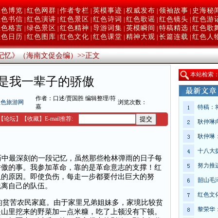
红色博览
红色网群
作者专栏
英模事迹
权威发布
领袖故事
史海秘
|
|
|
|
|
|
红色书信
红色演讲
红色景区
红色诗词
红色歌谣
红色镜头
红色游
|
|
|
|
|
|
红色格言
绿色景区
红色精神
导游词集
英模瞬间
特稿精选
红色歌
|
|
|
|
|
|
红色日历
红色图库
红色文化
红色课堂
精神大观
长篇连载
红色人
|
|
|
|
|
|
记忆》（海南文促会编）
>>
正文
本
站检索
是我一辈子的骄傲
作者：口述/贾国胜 编辑整理/符
红色旅游网
浏览次数：
嘉
特稿：
【
论坛
】
【收藏】
E-mail推荐:
耿仲琳
耿仲琳
十八大
中最深刻的一段记忆，虽然那些枪林弹雨的日子每
努力推
骄傲的事。我参加革命，靠的是革命意志的支撑！红
队的原因。即使负伤，每走一步都要付出巨大的努
韶山毛
脱离自己的队伍。
红色文
的贫苦农民家庭。由于家里兄弟姐妹多，家境比较贫
黎荣华
是山里挖来的野菜加一点米糠，吃了上顿没有下顿。