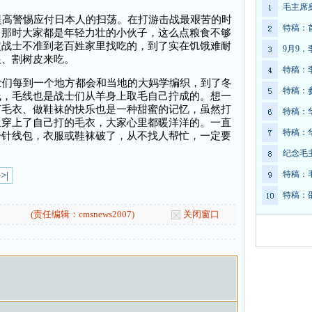
毛主席
高警惕应付日本人的扫荡。在打游击战最艰苦的时
特稿：
，那时大家都是年轻力壮的小伙子，这么点粮食不够
定战士不准到老百姓家里找吃的，到了实在饥饿难耐
9月9
根、割树皮来吃。
特稿：
们每到一个地方都会和当地的大妈学编织，到了冬
特稿：
线，毛线也是战士们从羊身上取毛自己拧成的。想一
打毛衣、做鞋袜的快乐也是一种甜蜜的记忆，虽然打
特稿：
但穿上了自己打的毛衣，大家心里都暖洋洋的。一直
特稿：
个针线包，衣服或鞋袜破了，从不找人帮忙，一定要
纪念毛
特稿：
>|
特稿：
(责任编辑：cmsnews2007)
关闭窗口