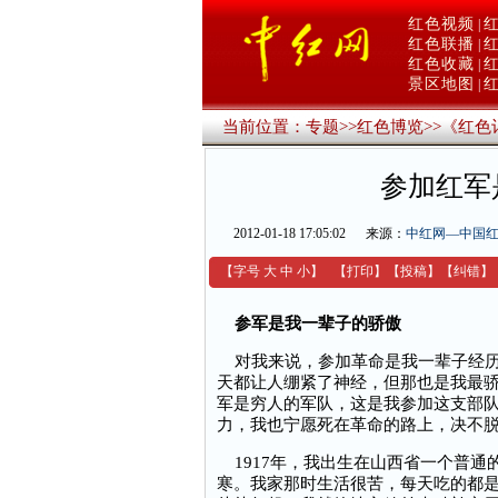
红色视频
|
红色联播
|
红色收藏
|
景区地图
|
当前位置：
专题
>>
红色博览
>>
《红色
参加红军
2012-01-18 17:05:02
来源：
中红网—中国
【字号
大
中
小
】
【
打印
】
【
投稿
】
【
纠错
】
参军是我一辈子的骄傲
对我来说，参加革命是我一辈子经历
天都让人绷紧了神经，但那也是我最
军是穷人的军队，这是我参加这支部
力，我也宁愿死在革命的路上，决不
1917年，我出生在山西省一个普通
寒。我家那时生活很苦，每天吃的都