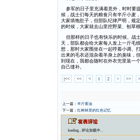
参军的日子里充满着意外，时时要提
候，战士们每天的粮食只有半斤小麦
大家填饱肚子，但部队纪律严明，规
的时候，大家就去山里挖野菜、刨草
但那样的日子也有快乐的时候。战士
天，部队都会给大家每人发上一斤毛
想，那时大家围坐在一起哼着小调、
出来的毛衣还混杂着羊身上的臭味，
到现在，我都会随时在外衣兜里装一
自己缝补。
|<<
<<
<
1
2
>
>>
>
·上一篇：
半斤黄油
·下一篇：
红树林里的红色记忆
loading...
评论加载中...