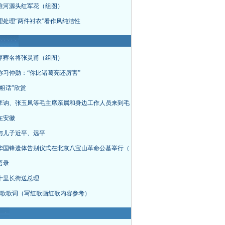
淮河源头红军花（组图）
理处理“两件衬衣”看作风纯洁性
厚葬名将张灵甫（组图）
称习仲勋：“你比诸葛亮还厉害”
粗话”欣赏
李讷、张玉凤等毛主席亲属和身边工作人员来到毛
在安徽
与儿子近平、远平
华国锋遗体告别仪式在北京八宝山革命公墓举行（
语录
十里长街送总理
首红歌歌词（写红歌画红歌内容参考）