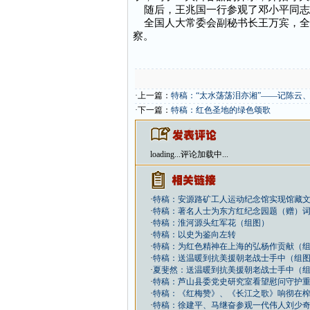
随后，王兆国一行参观了邓小平同志
全国人大常委会副秘书长王万宾，全
察。
·上一篇：
特稿：“太水荡荡泪亦湘”——记陈云
·下一篇：
特稿：红色圣地的绿色颂歌
loading...
评论加载中...
·
特稿：安源路矿工人运动纪念馆实现馆藏
·
特稿：著名人士为东方红纪念园题（赠）
·
特稿：淮河源头红军花（组图）
·
特稿：以史为鉴向左转
·
特稿：为红色精神在上海的弘杨作贡献（
·
特稿：送温暖到抗美援朝老战士手中（组
·
夏斐然：送温暖到抗美援朝老战士手中（
·
特稿：芦山县委党史研究室看望慰问守护
·
特稿：《红梅赞》、《长江之歌》响彻在榨
·
特稿：徐建平、马继奋参观一代伟人刘少