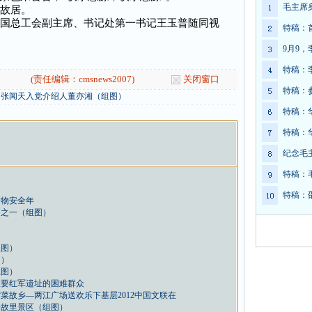
毛主席
故居。
国总工会副主席、书记处第一书记王玉普随同视
特稿：
9月9
特稿：
(责任编辑：cmsnews2007)
关闭窗口
特稿：
、张闻天入党介绍人董亦湘（组图）
特稿：
特稿：
纪念毛
特稿：
特稿：
文物安全年
词之一（组图）
组图）
图）
组图）
重要红军遗址的困难群众
菜故乡—两江广场送欢乐下基层2012中国文联在
奇故里景区（组图）