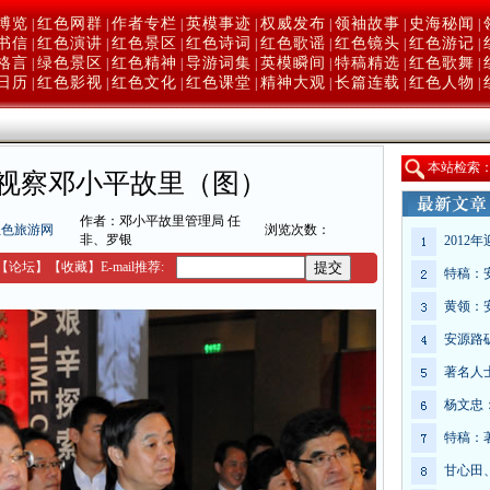
博览
红色网群
作者专栏
英模事迹
权威发布
领袖故事
史海秘闻
|
|
|
|
|
|
|
书信
红色演讲
红色景区
红色诗词
红色歌谣
红色镜头
红色游记
|
|
|
|
|
|
|
格言
绿色景区
红色精神
导游词集
英模瞬间
特稿精选
红色歌舞
|
|
|
|
|
|
|
日历
红色影视
红色文化
红色课堂
精神大观
长篇连载
红色人物
|
|
|
|
|
|
|
本
站检索
视察邓小平故里（图）
作者：邓小平故里管理局 任
红色旅游网
浏览次数：
非、罗银
2012
【
论坛
】
【收藏】
E-mail推荐:
特稿：
黄领：
安源路
著名人
杨文忠
特稿：
甘心田