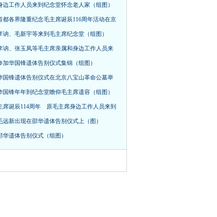
身边工作人员来到纪念堂怀念老人家（组图）
首都各界隆重纪念毛主席诞辰116周年活动在京
，李讷、毛新宇等来到毛主席纪念堂（组图）
李讷、张玉凤等毛主席亲属和身边工作人员来
参加华国锋遗体告别仪式集锦（组图）
华国锋遗体告别仪式在北京八宝山革命公墓举
华国锋年年到纪念堂瞻仰毛主席遗容（组图）
主席诞辰114周年 原毛主席身边工作人员来到
毛远新出现在邵华遗体告别仪式上（图）
邵华遗体告别仪式（组图）