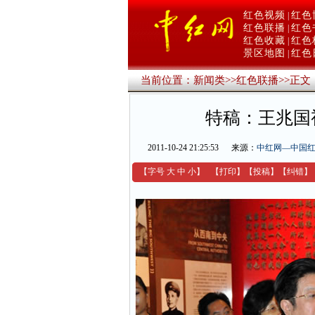
红色视频
红色
|
红色联播
红色
|
红色收藏
红色
|
景区地图
红色
|
当前位置：
新闻类
>>
红色联播
>>
正文
特稿：王兆国
2011-10-24 21:25:53
来源：
中红网—中国
【字号
大
中
小
】
【
打印
】
【
投稿
】
【
纠错
】