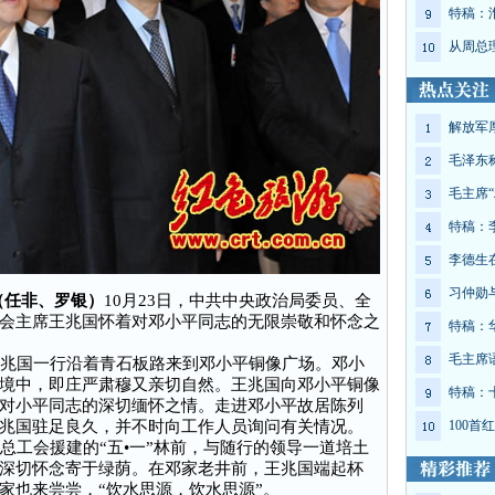
特稿：
从周总
解放军
毛泽东
毛主席“
特稿：
李德生
习仲勋
电（任非、罗银）
10月23日，中共中央政治局委员、全
会主席王兆国怀着对邓小平同志的无限崇敬和怀念之
特稿：
毛主席
兆国一行沿着青石板路来到邓小平铜像广场。邓小
境中，即庄严肃穆又亲切自然。王兆国向邓小平铜像
特稿：
对小平同志的深切缅怀之情。走进邓小平故居陈列
兆国驻足良久，并不时向工作人员询问有关情况。
100
工会援建的“五•一”林前，与随行的领导一道培土
深切怀念寄于绿荫。在邓家老井前，王兆国端起杯
家也来尝尝，“饮水思源，饮水思源”。