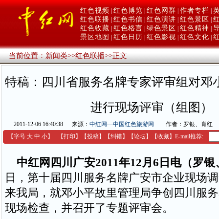
红色视频
红色博览
红色网群
作者专栏
|
|
|
|
红色联播
红色书信
红色演讲
红色景区
|
|
|
|
红色收藏
红色格言
绿色景区
红色精神
|
|
|
|
景区地图
红色日历
红色影视
红色文化
|
|
|
|
当前位置：
新闻类
>>
红色联播
>>
正文
特稿：四川省服务名牌专家评审组对邓
进行现场评审（组图）
2011-12-06 16:40:38
来源：
中红网—中国红色旅游网
作者：罗银、肖红
【字号
大
中
小
】
【
打印
】
【
投稿
】
【
纠错
】
【
论坛
】
【收藏】
E-mail推荐:
中红网四川广安2011年12月6日电（罗
日，第十届四川服务名牌广安市企业现场调
来我局，就邓小平故里管理局争创四川服务
现场检查，并召开了专题评审会。