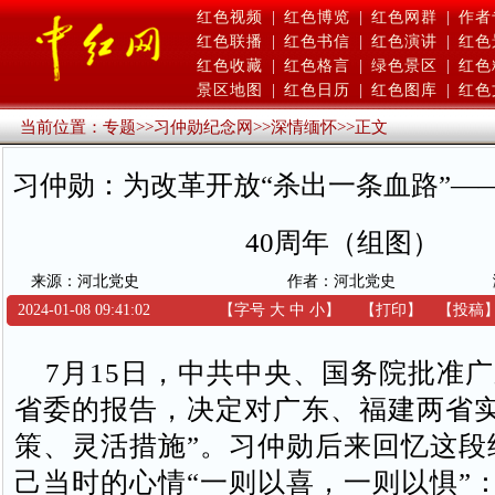
红色视频
|
红色博览
|
红色网群
|
作者
红色联播
|
红色书信
|
红色演讲
|
红色
红色收藏
|
红色格言
|
绿色景区
|
红色
景区地图
|
红色日历
|
红色图库
|
红色
当前位置：
专题
>>
习仲勋纪念网
>>
深情缅怀
>>
正文
习仲勋：为改革开放“杀出一条血路”—
40周年（组图）
来源：河北党史
作者：河北党史
2024-01-08 09:41:02
【字号
大
中
小
】
【
打印
】
【
投稿
7月15日，中共中央、国务院批准
省委的报告，决定对广东、福建两省实
策、灵活措施”。习仲勋后来回忆这段
己当时的心情“一则以喜，一则以惧”