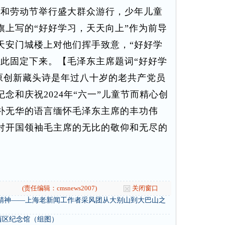
节和劳动节举行盛大群众游行，少年儿童
旗上写的“好好学习，天天向上”作为前导
天安门城楼上对他们挥手致意，“好好学
从此固定下来。【毛泽东主席题词“好好学
首原创新藏头诗是年过八十岁的老共产党员
念和庆祝2024年“六一”儿童节而精心创
朴无华的语言缅怀毛泽东主席的丰功伟
对开国领袖毛主席的无比的敬仰和无尽的
(责任编辑：cmsnews2007)
关闭窗口
精神——上海老新闻工作者采风团从大别山到大巴山之
西区纪念馆（组图）