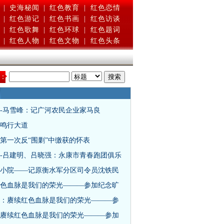
|
史海秘闻
|
红色教育
|
红色恋情
|
红色游记
|
红色书画
|
红色访谈
|
红色歌舞
|
红色环球
|
红色题词
|
红色人物
|
红色文物
|
红色头条
：
-马雪峰：记广河农民企业家马良
鸣行大道
第一次反“围剿”中缴获的怀表
-吕建明、吕晓强：永康市青春跑团俱乐
小院——记原衡水军分区司令员沈铁民
色血脉是我们的荣光———参加纪念旷
：赓续红色血脉是我们的荣光———参
赓续红色血脉是我们的荣光———参加