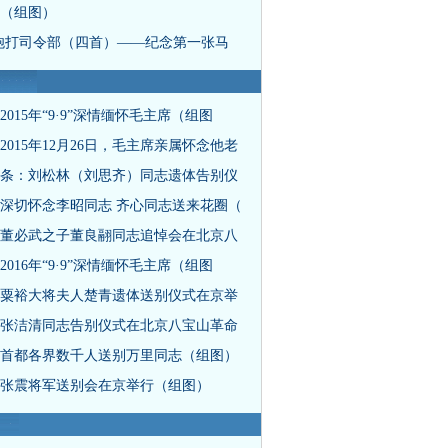
（组图）
炮打司令部（四首）——纪念第一张马
2015年“9·9”深情缅怀毛主席（组图
2015年12月26日，毛主席亲属怀念他老
条：刘松林（刘思齐）同志遗体告别仪
深切怀念李昭同志 齐心同志送来花圈（
董必武之子董良翮同志追悼会在北京八
2016年“9·9”深情缅怀毛主席（组图
粟裕大将夫人楚青遗体送别仪式在京举
张洁清同志告别仪式在北京八宝山革命
首都各界数千人送别万里同志（组图）
张震将军送别会在京举行（组图）