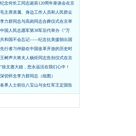
纪念何长工同志诞辰120周年座谈会在京
毛主席亲属、身边工作人员和人民群众
李力群同志与高岗同志合葬仪式在京举
中国人民志愿军第38军后代举办《“万
共和国不会忘记——纪念抗美援朝出国
先行者习仲勋在中国改革开放的历史时
王树声大将夫人杨炬同志告别仪式在京
“徐文惠大姐，您永远活在我们心中！
深切怀念李力群同志（组图）
各界人士前往八宝山与女红军王定国告