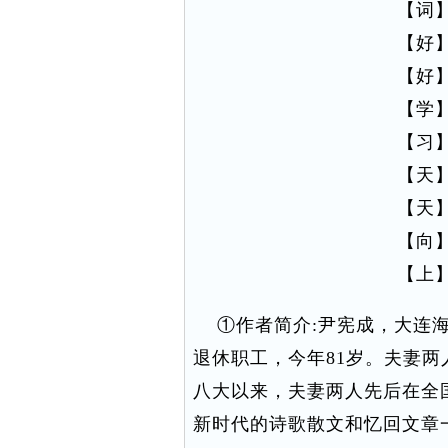
【词
【好
【好
【学
【习
【天
【天
【向
【上
①作者简介:尹宪成，大连海
退休职工，今年81岁。夫妻
八大以来，夫妻两人先后在全
新时代的诗歌散文和忆回文章