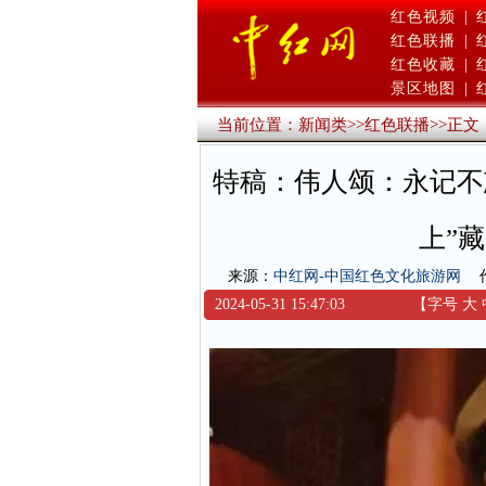
红色视频
|
红色联播
|
红色收藏
|
景区地图
|
当前位置：
新闻类
>>
红色联播
>>
正文
特稿：伟人颂：永记不
上”
来源：
中红网-中国红色文化旅游网
2024-05-31 15:47:03
【字号
大