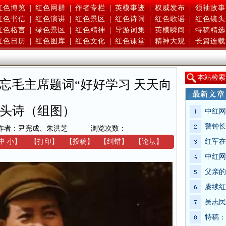
红色博览
|
红色网群
|
作者专栏
|
英模事迹
|
权威发布
|
领袖故事
红色书信
|
红色演讲
|
红色景区
|
红色诗词
|
红色歌谣
|
红色镜头
红色格言
|
绿色景区
|
红色精神
|
导游词集
|
英模瞬间
|
特稿精选
红色日历
|
红色图库
|
红色文化
|
红色课堂
|
精神大观
|
长篇连载
本
站检索
忘毛主席题词“好好学习 天天向
藏头诗（组图）
中红网
警钟长
作者：尹宪成、朱洪芝
浏览次数：
中
小
】
【
打印
】
【
投稿
】
【
纠错
】
【
论坛
】
红军在
中红网
父亲的
赓续红
吴志民
特稿：