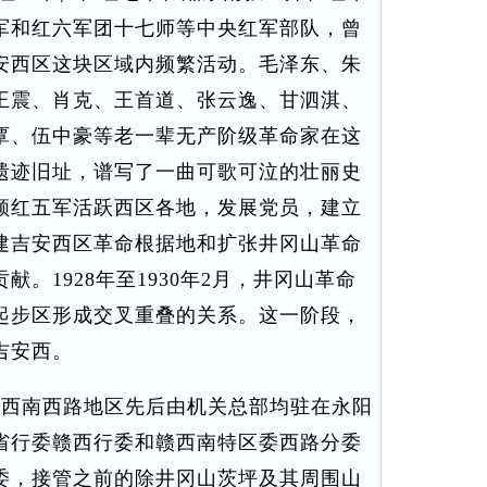
军和红六军团十七师等中央红军部队，曾
安西区这块区域内频繁活动。毛泽东、朱
王震、肖克、王首道、张云逸、甘泗淇、
覃、伍中豪等老一辈无产阶级革命家在这
遗迹旧址，谱写了一曲可歌可泣的壮丽史
领红五军活跃西区各地，发展党员，建立
建吉安西区革命根据地和扩张井冈山革命
。1928年至1930年2月，井冈山革命
起步区形成交叉重叠的关系。这一阶段，
吉安西。
月，赣西南西路地区先后由机关总部均驻在永阳
省行委赣西行委和赣西南特区委西路分委
委，接管之前的除井冈山茨坪及其周围山