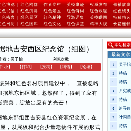
红色博览
|
红色网群
|
作者专栏
|
英模事迹
|
权威发布
|
领袖故事
红色书信
|
红色演讲
|
红色景区
|
红色诗词
|
红色歌谣
|
红色镜头
红色格言
|
绿色景区
|
红色精神
|
导游词集
|
英模瞬间
|
特稿精选
红色日历
|
红色图库
|
红色文化
|
红色课堂
|
精神大观
|
长篇连载
本
站检索
据地吉安西区纪念馆（组图）
作者：吴子怡
浏览次数：
吴子怡
中
小
】
【
打印
】
【
投稿
】
【
纠错
】
【
论坛
】
特稿：
特稿：
振兴和红色名村项目建设中，一直被忽略
尹宪成
根据地东部区域，忽然醒了，得到了应有
特稿：
渐完善，绽放出应有的光芒！
追寻红
根据地东部组团吉安县红色资源纪念展，在
叶丙勇
特稿：
公屋，以展板和配合少量老物件布展的形式