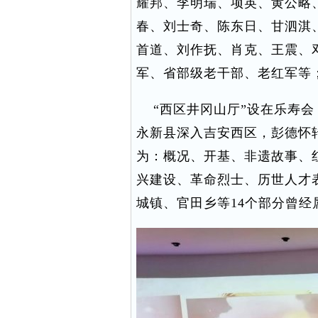
耀邦、李明瑞、项英、黄公略
春、刘士奇、陈东日、甘泗淇
首道、刘作抚、肖克、王震、
军、省部级老干部、老红军等
“西区井冈山厅”设在乐寿会
永新县深入吉安西区，彭德怀
为：概况、开基、非遗故事、
兴建设、革命烈士、历世人才
城镇、官田乡等14个部分曾