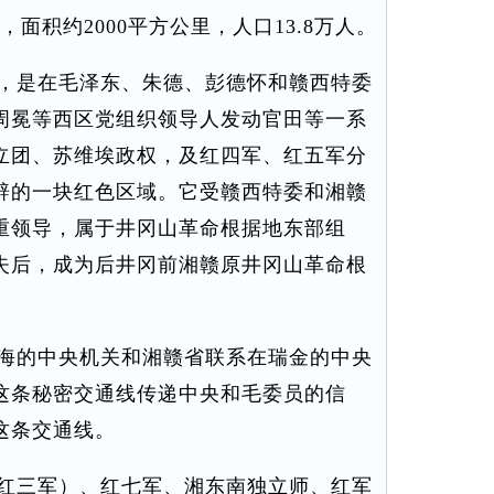
，面积约2000平方公里，人口13.8万人。
，是在毛泽东、朱德、彭德怀和赣西特委
周冕等西区党组织领导人发动官田等一系
立团、苏维埃政权，及红四军、红五军分
辟的一块红色区域。它受赣西特委和湘赣
重领导，属于井冈山革命根据地东部组
失后，成为后井冈前湘赣原井冈山革命根
海的中央机关和湘赣省联系在瑞金的中央
这条秘密交通线传递中央和毛委员的信
这条交通线。
红三军）、红七军、湘东南独立师、红军