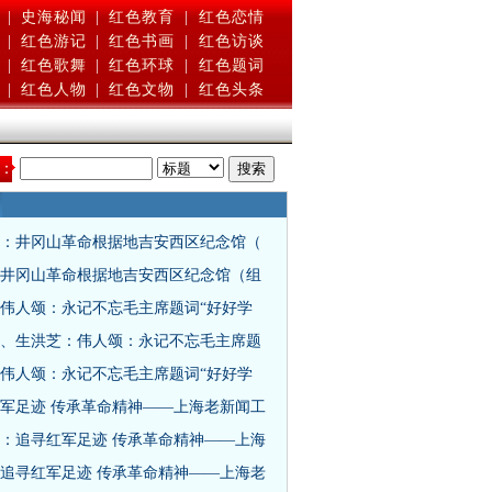
|
史海秘闻
|
红色教育
|
红色恋情
|
红色游记
|
红色书画
|
红色访谈
|
红色歌舞
|
红色环球
|
红色题词
|
红色人物
|
红色文物
|
红色头条
：
：井冈山革命根据地吉安西区纪念馆（
井冈山革命根据地吉安西区纪念馆（组
伟人颂：永记不忘毛主席题词“好好学
、生洪芝：伟人颂：永记不忘毛主席题
伟人颂：永记不忘毛主席题词“好好学
军足迹 传承革命精神——上海老新闻工
：追寻红军足迹 传承革命精神——上海
追寻红军足迹 传承革命精神——上海老