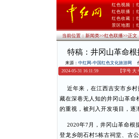
红色视频
|
红色联播
|
红色收藏
|
景区地图
|
当前位置：
新闻类
>>
红色联播
>>
正文
特稿：井冈山革命根
来源：
中红网-中国红色文化旅游网
2024-05-31 16:11:59
【字号
大
近年来，在江西吉安市乡村
藏在深巷无人知的井冈山革命
的重视，被列入开发项目，逐
2020年7月，井冈山革命
登龙乡朗石村5栋古祠堂、古