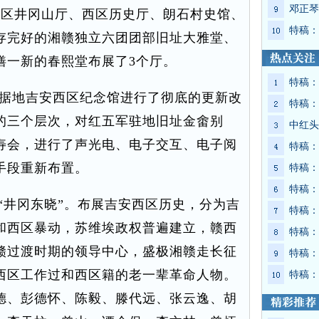
邓正琴
西区井冈山厅、西区历史厅、朗石村史馆、
特稿：
存完好的湘赣独立六团团部旧址大雅堂、
缮一新的春熙堂布展了3个厅。
特稿：
根据地吉安西区纪念馆进行了彻底的更新改
特稿：
的三个层次，对红五军驻地旧址金畬别
中红头
寿会，进行了声光电、电子交互、电子阅
特稿：
手段重新布置。
特稿：
特稿：
井冈东晓”。布展吉安西区历史，分为吉
特稿：
和西区暴动，苏维埃政权普遍建立，赣西
特稿：
赣过渡时期的领导中心，盛极湘赣走长征
特稿：
西区工作过和西区籍的老一辈革命人物。
特稿：
德、彭德怀、陈毅、滕代远、张云逸、胡