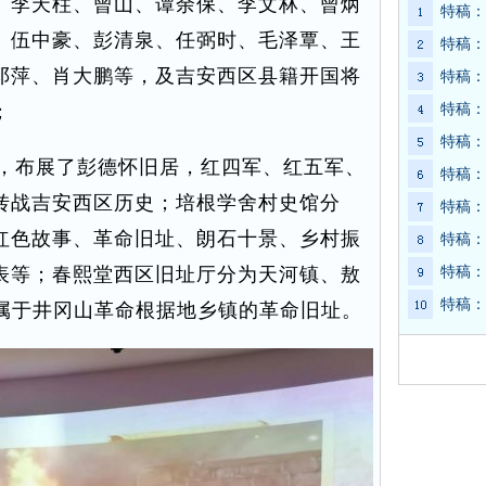
、李天柱、曾山、谭余保、李文林、曾炳
特稿：
、伍中豪、彭清泉、任弼时、毛泽覃、王
特稿：
邓萍、肖大鹏等，及吉安西区县籍开国将
特稿：
；
特稿：
特稿：
，布展了彭德怀旧居，红四军、红五军、
特稿：
转战吉安西区历史；培根学舍村史馆分
特稿：
红色故事、革命旧址、朗石十景、乡村振
特稿：
表等；春熙堂西区旧址厅分为天河镇、敖
特稿：
特稿：
经属于井冈山革命根据地乡镇的革命旧址。