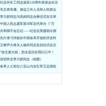
纪念何长工同志诞辰120周年座谈会在京
毛主席亲属、身边工作人员和人民群众
李力群同志与高岗同志合葬仪式在京举
中国人民志愿军第38军后代举办《“万
共和国不会忘记——纪念抗美援朝出国
先行者习仲勋在中国改革开放的历史时
王树声大将夫人杨炬同志告别仪式在京
“徐文惠大姐，您永远活在我们心中！
深切怀念李力群同志（组图）
各界人士前往八宝山与女红军王定国告