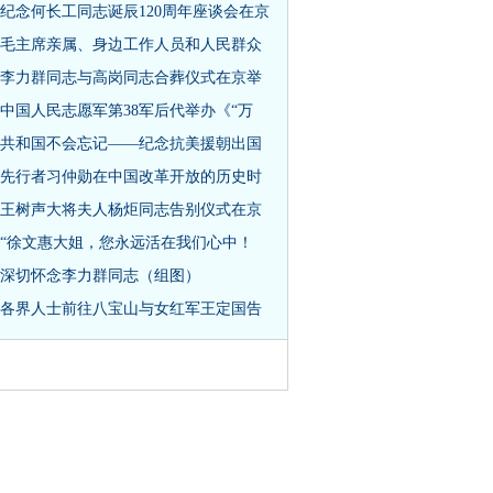
纪念何长工同志诞辰120周年座谈会在京
毛主席亲属、身边工作人员和人民群众
李力群同志与高岗同志合葬仪式在京举
中国人民志愿军第38军后代举办《“万
共和国不会忘记——纪念抗美援朝出国
先行者习仲勋在中国改革开放的历史时
王树声大将夫人杨炬同志告别仪式在京
“徐文惠大姐，您永远活在我们心中！
深切怀念李力群同志（组图）
各界人士前往八宝山与女红军王定国告