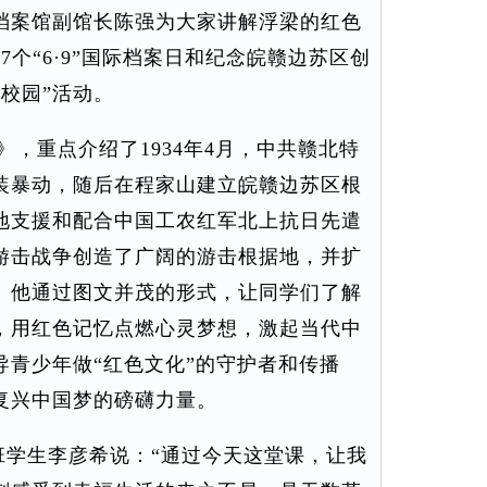
档案馆副馆长陈强为大家讲解浮梁的红色
个“6·9”国际档案日和纪念皖赣边苏区创
进校园”活动。
，重点介绍了1934年4月，中共赣北特
装暴动，随后在程家山建立皖赣边苏区根
地支援和配合中国工农红军北上抗日先遣
游击战争创造了广阔的游击根据地，并扩
。他通过图文并茂的形式，让同学们了解
，用红色记忆点燃心灵梦想，激起当代中
导青少年做“红色文化”的守护者和传播
复兴中国梦的磅礴力量。
学生李彦希说：“通过今天这堂课，让我