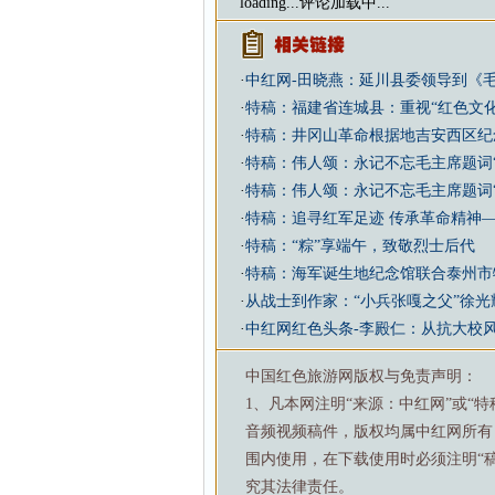
loading...
评论加载中...
·
中红网-田晓燕：延川县委领导到《
·
特稿：福建省连城县：重视“红色文
·
特稿：井冈山革命根据地吉安西区纪
·
特稿：伟人颂：永记不忘毛主席题词“
·
特稿：伟人颂：永记不忘毛主席题词“
·
特稿：追寻红军足迹 传承革命精神
·
特稿：“粽”享端午，致敬烈士后代
·
特稿：海军诞生地纪念馆联合泰州市特
·
从战士到作家：“小兵张嘎之父”徐
·
中红网红色头条-李殿仁：从抗大校
中国红色旅游网版权与免责声明：
1、凡本网注明“来源：中红网”或“
音频视频稿件，版权均属中红网所有
围内使用，在下载使用时必须注明“
究其法律责任。