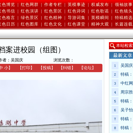
红色博览
|
红色网群
|
作者专栏
|
英模事迹
|
权威发布
|
领袖故事
红色书信
|
红色演讲
|
红色景区
|
红色诗词
|
红色歌谣
|
红色镜头
红色格言
|
绿色景区
|
红色精神
|
导游词集
|
英模瞬间
|
特稿精选
红色日历
|
红色图库
|
红色文化
|
红色课堂
|
精神大观
|
长篇连载
本
站检索
档案进校园（组图）
作者：吴国庆
浏览次数：
吴国庆
中
小
】
【
打印
】
【
投稿
】
【
纠错
】
【
论坛
】
特稿：
中红网
周宗胜
特稿：
吴子怡
特稿：
特稿：