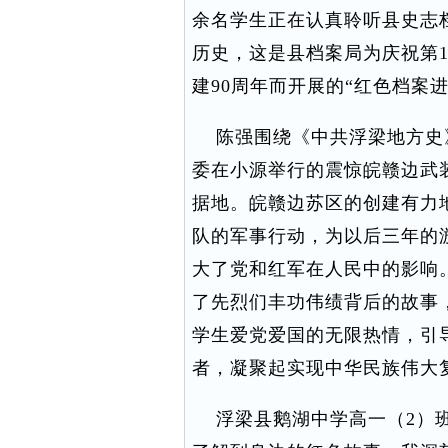
余名学生正在认真聆听县史志
历史，这是县档案局为庆祝第17
建90周年而开展的“红色档案
陈强围绕《中共浮梁地方史》
委在小源举行的震惊皖赣边武
据地。皖赣边苏区的创建有力
队的军事行动，为以后三年的
大了党和红军在人民中的影响
了先烈们丰功伟绩背后的故事
学生爱党爱国的无限热情，引
者，凝聚起实现中华民族伟大
浮梁县鹅湖中学高一（2）班