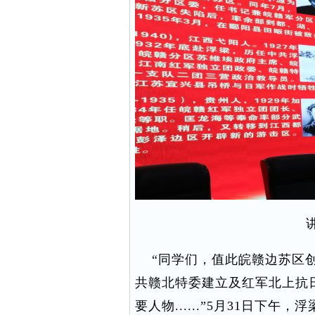
“同学们，值此皖赣边苏区创
共赣北特委建立及红军北上抗
要人物......”5月31日下