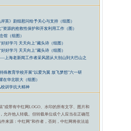
毛岸英》剧组慰问给予关心与支持（组图）
化”资源的抢救性保护和开发利用工作（图）
念馆（组图）
好好学习 天天向上”藏头诗（组图）
好好学习 天天向上”藏头诗（组图）
——上海老新闻工作者采风团从大别山到大巴山之
殊教育学校开展“以爱为翼 放飞梦想”六一研
光耀在华北联大（组图）
风校训学抗大精神
特稿”或带有中红网LOGO、水印的所有文字、图片和
，允许他人转载。但转载单位或个人应当在正确范
稿件来源：中红网”和作者，否则，中红网将依法追