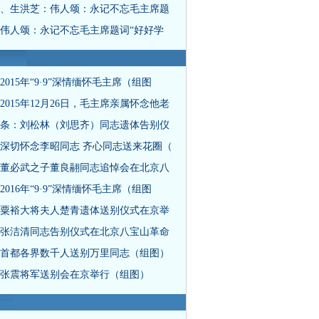
、生洪芝：伟人颂：永记不忘毛主席题
伟人颂：永记不忘毛主席题词“好好学
2015年“9·9”深情缅怀毛主席（组图
2015年12月26日，毛主席亲属怀念他老
条：刘松林（刘思齐）同志遗体告别仪
深切怀念李昭同志 齐心同志送来花圈（
董必武之子董良翮同志追悼会在北京八
2016年“9·9”深情缅怀毛主席（组图
粟裕大将夫人楚青遗体送别仪式在京举
张洁清同志告别仪式在北京八宝山革命
首都各界数千人送别万里同志（组图）
张震将军送别会在京举行（组图）