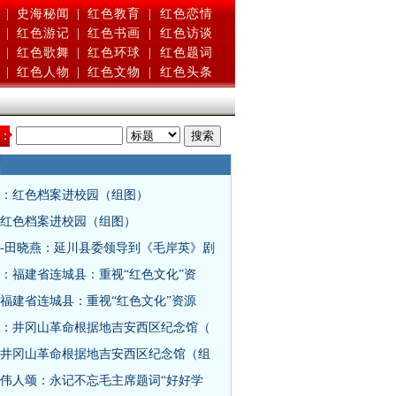
|
史海秘闻
|
红色教育
|
红色恋情
|
红色游记
|
红色书画
|
红色访谈
|
红色歌舞
|
红色环球
|
红色题词
|
红色人物
|
红色文物
|
红色头条
：
：红色档案进校园（组图）
红色档案进校园（组图）
-田晓燕：延川县委领导到《毛岸英》剧
：福建省连城县：重视“红色文化”资
福建省连城县：重视“红色文化”资源
：井冈山革命根据地吉安西区纪念馆（
井冈山革命根据地吉安西区纪念馆（组
伟人颂：永记不忘毛主席题词“好好学