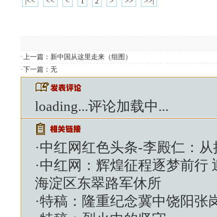
|<<
<<
<
1
2
>
>>
>>|
·上一篇：
新中国从这里走来（组图）
·下一篇：无
loading...
评论加载中...
·
中红网红色头条-李殿仁：
·
中红网：辉煌征程逐梦前行
海淀区东翠路军休所
·
特稿：隆重纪念冀中饶阳张