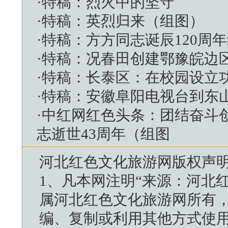
·
特稿：烈火中的坚守
·
特稿：英烈归来（组图）
·
特稿：方方同志诞辰120周
·
特稿：况春田创建鄂豫皖边区
·
特稿：长泰区：在校园设立
·
特稿：安徽阜阳电视台到东
·
中红网红色头条：团结奋斗
志逝世43周年（组图
河北红色文化旅游网
版权声
1、凡本网注明“来源：
河北
属
河北红色文化旅游网
所有
编、复制或利用其他方式使