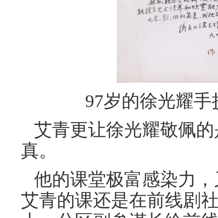
97岁的徐光耀
艾青更让徐光耀敬佩的
真。
他的课堂极富感染力，
艾青的课还是在前线剧