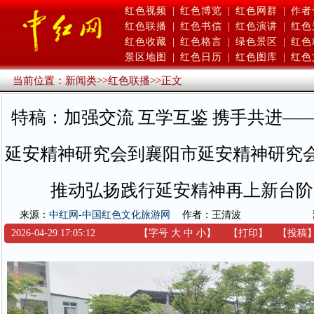
红色视频
|
红色博览
|
红色网群
|
作者
红色联播
|
红色书信
|
红色演讲
|
红色
红色收藏
|
红色格言
|
绿色景区
|
红色
景区地图
|
红色日历
|
红色图库
|
红色
当前位置：
新闻类
>>
红色联播
>>
正文
特稿：加强交流 互学互鉴 携手共进—
延安精神研究会到襄阳市延安精神研究会
推动弘扬践行延安精神再上新台阶
来源：
中红网-中国红色文化旅游网
作者：王清波
2026-04-29 17:05:12
【字号
大
中
小
】
【
打印
】
【
投稿