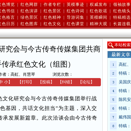
红色博览
|
红色网群
|
作者专栏
|
英模事迹
|
权威发布
|
领袖故事
红色书信
|
红色演讲
|
红色景区
|
红色诗词
|
红色歌谣
|
红色镜头
红色格言
|
绿色景区
|
红色精神
|
导游词集
|
英模瞬间
|
特稿精选
红色日历
|
红色图库
|
红色文化
|
红色课堂
|
精神大观
|
长篇连载
本
站检索
研究会与今古传奇传媒集团共商
手传承红色文化（组图）
高虹、
特稿：
作者：高虹、肖慧琴
浏览次数：
中
小
】
【
打印
】
【
投稿
】
【
纠错
】
【
论坛
】
吴国庆
特稿：
红色文化研究会与今古传奇传媒集团举行战
陈民安
红色基因，共话文化担当”为主题，深入交
特稿：
传承发展新篇章。此次洽谈会由今古传奇
戴伟国
特稿：