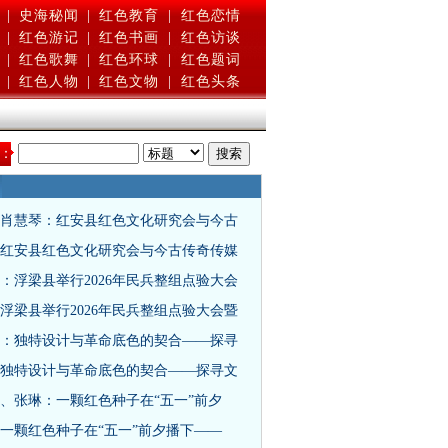
|
史海秘闻
|
红色教育
|
红色恋情
|
红色游记
|
红色书画
|
红色访谈
|
红色歌舞
|
红色环球
|
红色题词
|
红色人物
|
红色文物
|
红色头条
：
肖慧琴：红安县红色文化研究会与今古
红安县红色文化研究会与今古传奇传媒
：浮梁县举行2026年民兵整组点验大会
浮梁县举行2026年民兵整组点验大会暨
：独特设计与革命底色的契合——探寻
独特设计与革命底色的契合——探寻文
、张琳：一颗红色种子在“五一”前夕
一颗红色种子在“五一”前夕播下——