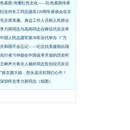
色基因 传播红色文化——红色基因传承
纪念何长工同志诞辰120周年座谈会在京
毛主席亲属、身边工作人员和人民群众
李力群同志与高岗同志合葬仪式在京举
中国人民志愿军第38军后代举办《“万
共和国不会忘记——纪念抗美援朝出国
先行者习仲勋在中国改革开放的历史时
王树声大将夫人杨炬同志告别仪式在京
“徐文惠大姐，您永远活在我们心中！
深切怀念李力群同志（组图）