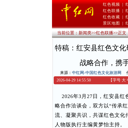
红色视频
|
红色联播
|
红色收藏
|
景区地图
|
当前位置：
新闻类
>>
红色联播
>>
正文
特稿：红安县红色文化
战略合作，携
来源：
中红网-中国红色文化旅游网
2026-04-29 14:55:50
【字号
大
2026年3月27日，红安县
略合作洽谈会，双方以“传承
流、凝聚共识，共谋红色文化
人物版执行主编黄梦怡主持。