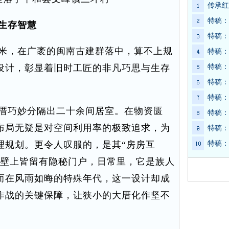
传承红
特稿：
生存智慧
特稿：
米，在广袤的闽南古建群落中，算不上规
特稿：
设计，彰显着旧时工匠的非凡巧思与生存
特稿：
特稿：
特稿：
厝巧妙分隔出二十余间居室。在物资匮
特稿：
布局无疑是对空间利用率的极致追求，为
特稿：
理规划。更令人叹服的，是其“房房互
特稿：
墙壁上皆留有隐秘门户，日常里，它是族人
而在风雨如晦的特殊年代，这一设计却成
作战的关键保障，让狭小的大厝化作坚不