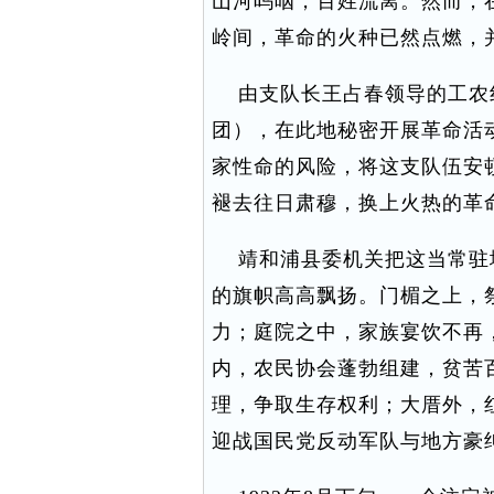
山河呜咽，百姓流离。然而，
岭间，革命的火种已然点燃，
由支队长王占春领导的工农
团），在此地秘密开展革命活
家性命的风险，将这支队伍安
褪去往日肃穆，换上火热的革
靖和浦县委机关把这当常驻
的旗帜高高飘扬。门楣之上，
力；庭院之中，家族宴饮不再
内，农民协会蓬勃组建，贫苦
理，争取生存权利；大厝外，
迎战国民党反动军队与地方豪