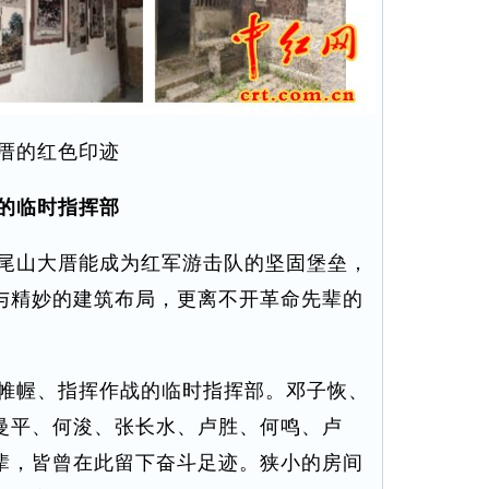
厝的红色印迹
的临时指挥部
尾山大厝能成为红军游击队的坚固堡垒，
与精妙的建筑布局，更离不开革命先辈的
帷幄、指挥作战的临时指挥部。邓子恢、
曼平、何浚、张长水、卢胜、何鸣、卢
辈，皆曾在此留下奋斗足迹。狭小的房间