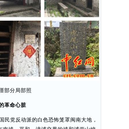
厝部分局部照
的革命心脏
国民党反动派的白色恐怖笼罩闽南大地，