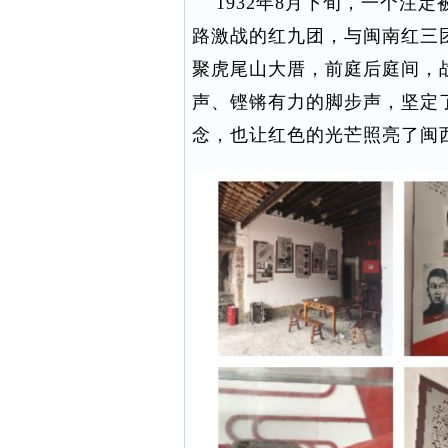
1932年8月下旬，一个注
路激战的红九团，与闽南红三团
聚虎尾山大厝，前庭后庭间，
声、铿锵有力的脚步声，坚定
念，也让红色的光芒照亮了闽