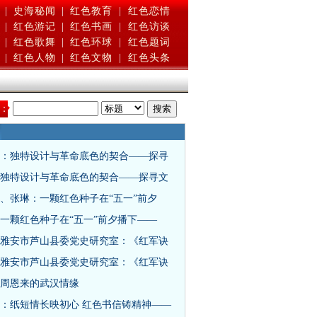
|
史海秘闻
|
红色教育
|
红色恋情
|
红色游记
|
红色书画
|
红色访谈
|
红色歌舞
|
红色环球
|
红色题词
|
红色人物
|
红色文物
|
红色头条
：
：独特设计与革命底色的契合——探寻
独特设计与革命底色的契合——探寻文
、张琳：一颗红色种子在“五一”前夕
一颗红色种子在“五一”前夕播下——
雅安市芦山县委党史研究室：《红军诀
雅安市芦山县委党史研究室：《红军诀
周恩来的武汉情缘
：纸短情长映初心 红色书信铸精神——