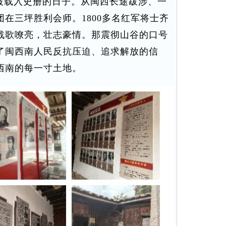
定被载入史册的日子。从闽西长途跋涉、一
在三坪胜利会师。1800多名红军将士齐
战歌嘹亮，壮志豪情。那震彻山谷的口号
了闽西南人民反抗压迫、追求解放的信
西南的每一寸土地。