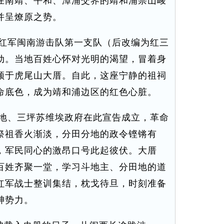
在南靖、平和、漳浦交界的靖和浦崇山峻
并呈燎原之势。
红军闽南游击队第一支队（后改编为红三
动。当地百姓心怀对光明的渴望，冒着身
顿于虎尾山大厝。自此，这座宁静的祖祠
命底色，成为靖和浦边区的红色心脏。
地、三坪苏维埃政府在此宣告成立，革命
祭祖香火渐淡，分田分地的政令铿锵有
，军民同心的激昂口号此起彼伏。大厝
百姓齐聚一堂，学习斗地主、分田地的道
红军战士整训集结，枕戈待旦，时刻准备
绅势力。