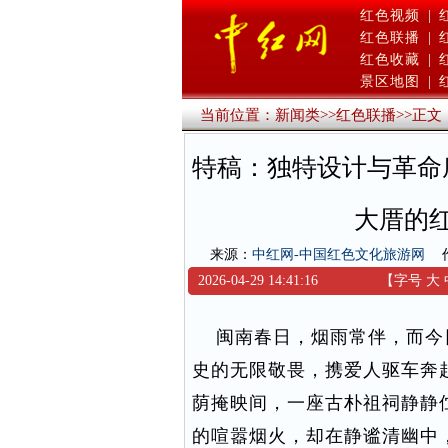
红色视频
|
红色联播
|
红色收藏
|
景区地图
|
当前位置：
新闻类
>>
红色联播
>>
正文
特稿：独特设计与革命
大厝的
来源：
中红网-中国红色文化旅游网
2026-04-29 14:41:16
【字号
大
闽南春日，烟雨常伴，而今
史的无限敬畏，携爱人驱车奔
荫掩映间，一座古朴祖祠静静
的喧嚣烟火，却在静谧清幽中