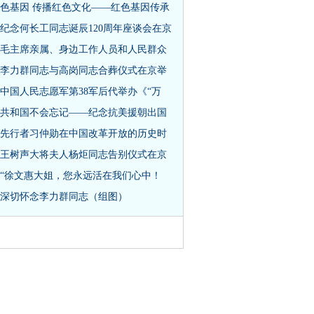
色基因 传播红色文化——红色基因传承
纪念何长工同志诞辰120周年座谈会在京
毛主席亲属、身边工作人员和人民群众
李力群同志与高岗同志合葬仪式在京举
中国人民志愿军第38军后代举办《“万
共和国不会忘记——纪念抗美援朝出国
先行者习仲勋在中国改革开放的历史时
王树声大将夫人杨炬同志告别仪式在京
“徐文惠大姐，您永远活在我们心中！
深切怀念李力群同志（组图）