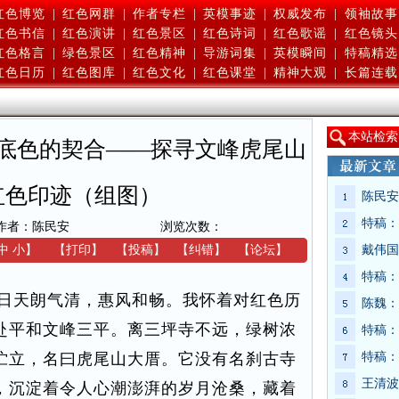
红色博览
|
红色网群
|
作者专栏
|
英模事迹
|
权威发布
|
领袖故事
红色书信
|
红色演讲
|
红色景区
|
红色诗词
|
红色歌谣
|
红色镜头
红色格言
|
绿色景区
|
红色精神
|
导游词集
|
英模瞬间
|
特稿精选
红色日历
|
红色图库
|
红色文化
|
红色课堂
|
精神大观
|
长篇连载
本
站检索
底色的契合——探寻文峰虎尾山
红色印迹（组图）
陈民安
特稿：
作者：陈民安
浏览次数：
中
小
】
【
打印
】
【
投稿
】
【
纠错
】
【
论坛
】
戴伟国
特稿：
日天朗气清，惠风和畅。我怀着对红色历
陈魏：
赴平和文峰三平。离三坪寺不远，绿树浓
特稿：
伫立，名曰虎尾山大厝。它没有名刹古寺
特稿：
王清波
，沉淀着令人心潮澎湃的岁月沧桑，藏着