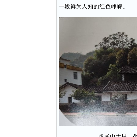
一段鲜为人知的红色峥嵘。
虎尾山大厝，