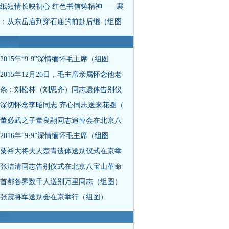
纸短情长映初心 红色书信铸精神——襄
：从东岳庙到穿石庙的前赴后继（组图
2015年“9·9”深情缅怀毛主席（组图
2015年12月26日，毛主席亲属怀念他老
条：刘松林（刘思齐）同志遗体告别仪
深切怀念李昭同志 齐心同志送来花圈（
董必武之子董良翮同志追悼会在北京八
2016年“9·9”深情缅怀毛主席（组图
粟裕大将夫人楚青遗体送别仪式在京举
张洁清同志告别仪式在北京八宝山革命
首都各界数千人送别万里同志（组图）
张震将军送别会在京举行（组图）