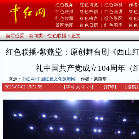
红色视频
|
红色博览
|
红色网群
|
作者
红色联播
|
红色书信
|
红色演讲
|
红色
红色收藏
|
红色格言
|
绿色景区
|
红色
景区地图
|
红色日历
|
红色图库
|
红色
当前位置：
新闻类
>>
红色联播
>>
正文
红色联播-紫燕堂：原创舞台剧《西山
礼中国共产党成立104周年（
来源：
中红网-中国红色文化旅游网
作者：紫燕堂
2025-07-02 15:52:59
【字号
大
中
小
】
【
打印
】
【
投稿