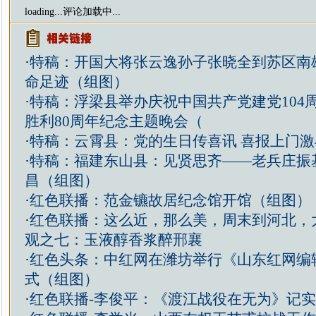
loading...
评论加载中...
·
特稿：开国大将张云逸孙子张晓全到苏区南
命足迹（组图）
·
特稿：浮梁县举办庆祝中国共产党建党104
胜利80周年纪念主题晚会（
·
特稿：云霄县：党的生日传喜讯 喜报上门
·
特稿：福建东山县：见贤思齐——老兵庄振
昌（组图）
·
红色联播：范金镳故居纪念馆开馆（组图）
·
红色联播：这么近，那么美，周末到河北，
观之七：玉液醇香浆醉邢襄
·
红色头条：中红网在潍坊举行《山东红网编
式（组图）
·
红色联播-李俊平：《渡江战役在无为》记