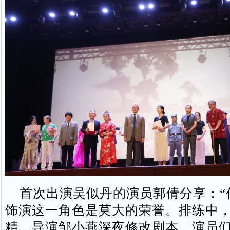
首次出演吴似丹的演员郭倩分享：“
饰演这一角色是莫大的荣誉。排练中
精，导演邹小燕深夜修改剧本，演员