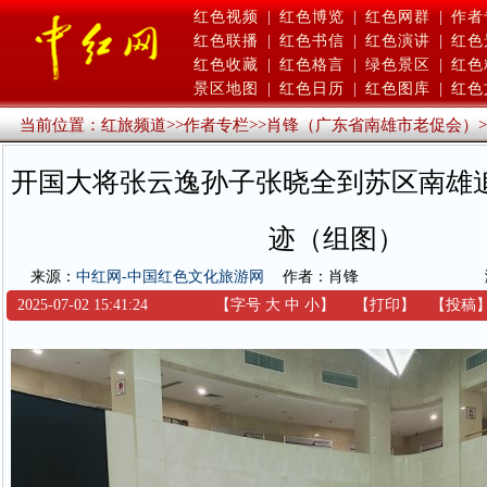
红色视频
|
红色博览
|
红色网群
|
作者
红色联播
|
红色书信
|
红色演讲
|
红色
红色收藏
|
红色格言
|
绿色景区
|
红色
景区地图
|
红色日历
|
红色图库
|
红色
当前位置：
红旅频道
>>
作者专栏
>>
肖锋（广东省南雄市老促会）
>
开国大将张云逸孙子张晓全到苏区南雄
迹（组图）
来源：
中红网-中国红色文化旅游网
作者：肖锋
2025-07-02 15:41:24
【字号
大
中
小
】
【
打印
】
【
投稿