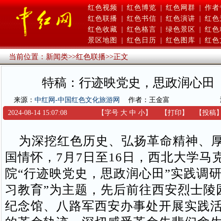
红色视频
|
红色博览
|
红色网群
|
作者
红色联播
|
红色书信
|
红色演讲
|
红色
红色收藏
|
红色格言
|
绿色景区
|
红色
景区地图
|
红色日历
|
红色图库
|
红色
当前位置：
新闻类
>>
红色联播
>>
正文
特稿：行迹映党史，思政润心田
来源：
中红网-中国红色文化旅游网
作者：王金富
2024-08-14 15:07:08
【字号
大
中
小
】
【
打印
】
【
投稿
为深挖红色历史、弘扬革命精神、厚
国情怀，7月7日至16日，西北大学马
院“行迹映党史，思政润心田”实践调研
习教育”为主题，先后前往西安烈士陵
纪念馆、八路军西安办事处开展实践