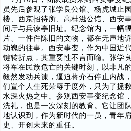
员先后参观了张学良公馆、杨虎城止
楼、西京招待所、高桂滋公馆、西安
间厅与兵谏亭旧址。纪念馆内，一幅
片、一件件陈旧的文物，都在无声地
动魄的往事。西安事变，作为中国近
键转折点，其重要性不言而喻。张学
将军在民族危亡的关键时刻，以非凡
毅然发动兵谏，逼迫蒋介石停止内战
们置个人生死荣辱于度外，只为了拯
水深火热之中。参观西安事变纪念馆
洗礼，也是一次深刻的教育。它让团
地认识到，作为新时代的一员，青年
史、开创未来的重任。