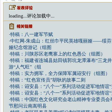
loading...
评论加载中...
·
特稿：八一建军节赋
·
中红网-朱成山：红丝巾平民英雄嘎丽娅——绥
娅纪念馆游记（组图
·
特稿：川陕苏区老鹰寨上的红色愚公（组图）
·
特稿：福建省连城县姑田镇郭坑龙潭瀑布“三龙井
游“人气旺”（组
·
特稿：实力拥军，全力保障军属诏安行（组图）
·
特稿：“红色宣传员”胡耿的故事二则
·
特稿：诏安县：“八个一”系列活动促进军地情谊“
·
特稿：诏安县：“八个一”系列活动促进军地情谊“
·
特稿：中国红色文化研究会老山精神专业委员会举
节慰问云南嵩明县