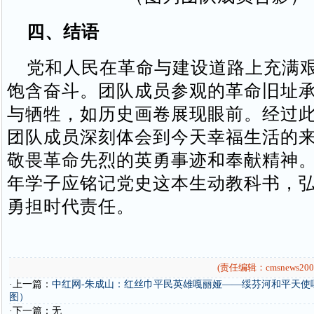
四、结语
党和人民在革命与建设道路上充满艰
饱含奋斗。团队成员参观的革命旧址
与牺牲，如历史画卷展现眼前。经过
团队成员深刻体会到今天幸福生活的
敬畏革命先烈的英勇事迹和奉献精神
年学子应铭记党史这本生动教科书，
勇担时代责任。
(责任编辑：cmsnews200
·上一篇：
中红网-朱成山：红丝巾平民英雄嘎丽娅——绥芬河和平天使
图）
·下一篇：无