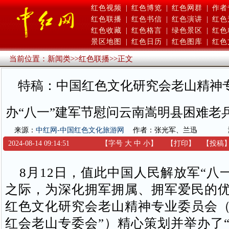
红色视频
|
红色博览
|
红色网群
|
作者
红色联播
|
红色书信
|
红色演讲
|
红色
红色收藏
|
红色格言
|
绿色景区
|
红色
景区地图
|
红色日历
|
红色图库
|
红色
当前位置：
新闻类
>>
红色联播
>>
正文
特稿：中国红色文化研究会老山精神
办“八一”建军节慰问云南嵩明县困难老
来源：
中红网-中国红色文化旅游网
作者：张光军、兰迅
2024-08-14 09:14:51
【字号
大
中
小
】
【
打印
】
【
投稿
8月12日，值此中国人民解放军“八一
之际，为深化拥军拥属、拥军爱民的
红色文化研究会老山精神专业委员会（
红会老山专委会”）精心策划并举办了