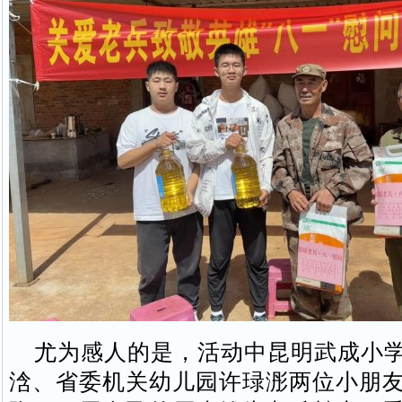
尤为感人的是，活动中昆明武成小学
浛、省委机关幼儿园许琭浵两位小朋