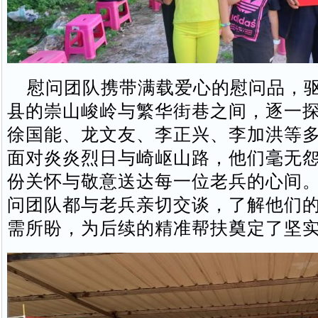
慰问团队携带满载爱心的慰问品，驱
县的崇山峻岭与繁华街巷之间，逐一
徐国能、龙文友、李正兴、李加洪等
面对炎炎烈日与崎岖山路，他们毫无
份关怀与敬意送达每一位老兵的心间
问团队都与老兵亲切交谈，了解他们
需所盼，为后续的精准帮扶奠定了坚