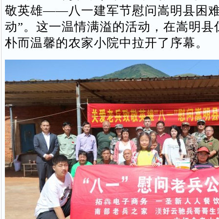
敬英雄——八一建军节慰问嵩明县困
动”。这一温情满溢的活动，在嵩明县
朴而温馨的农家小院中拉开了序幕。