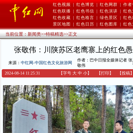
红色视频
|
红色博览
|
红色网群
|
作者
红色联播
|
红色书信
|
红色演讲
|
红色
红色收藏
|
红色格言
|
绿色景区
|
红色
景区地图
|
红色日历
|
红色图库
|
红色
当前位置：
新闻类
>>
特稿精选
>>
正文
张敬伟：川陕苏区老鹰寨上的红色愚
作者：巴中日报全媒体记者 张
来源：
中红网-中国红色文化旅游网
敬伟
2024-08-14 11:25:31
【字号
大
中
小
】
【
打印
】
【
投稿