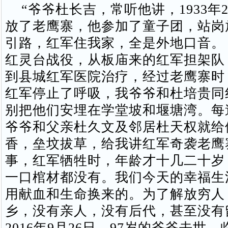
“爷爷杜长吉，常听他讲，1933年2
放了老鹰寨，他参加了童子团，站岗
引路，红军住我家，全是外地口音。 1
红灵台战役，从板庙来的红军担架队
到县城红军医院治疗，经过老鹰寨时
红军停止了呼吸，我爷爷和杜培贵同
别把他们安埋在学堂坡和堰塘湾。每
爷爷和父亲杜久文及邻居杜天权就给
香，垒坟拔草，给我讲红军奇袭老鹰
事，红军牺牲时，年龄才十几二十岁
一口棺材都没有。我们今天的幸福生
用献血和生命换来的。为了解放穷人
乡，没有亲人，没有后代，甚至没有
2016年9月26日，97岁的爷爷去世