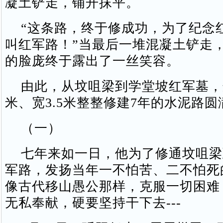
凝土铲走，铺开抹平。
“这条路，终于修成功，为了纪念
叫红军路！”当最后一堆混凝土铲走
的脸庞终于露出了一丝笑容。
由此，从坟咀梁到学堂坡红军墓，这
米、宽3.5米整整修建7年的水泥路
（一）
七年来如一日，他为了修通坟咀梁
军路，发扬当年一不怕苦、二不怕死
像古代移山愚公那样，克服一切困难
无私奉献，硬要坚持干下去---