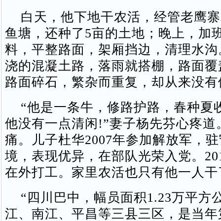
白天，他下地干农活，经管老鹰寨
鱼塘，还种了5亩的土地；晚上，加
料，平整路面，架厢挡边，清理水沟
浇的混凝土路，落雨就搭棚，路面覆
路面碎石，繁杂而重复，却从来没有
“他是一条牛，修路护路，春种夏
他没有一点清闲!”妻子杨先芬心疼道
痛。儿子杜华2007年参加解放军，
境，表现优异，在部队光荣入党。20
在外打工。家里农活也只有他一人干
“四川巴中，幅员面积1.23万平方
江、南江、平昌等三县三区，是当年