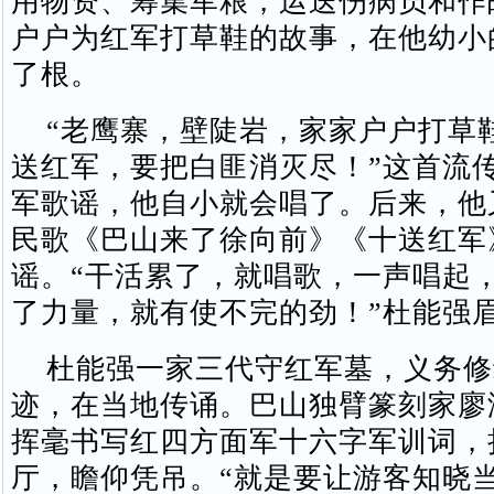
用物资、筹集军粮，运送伤病员和作
户户为红军打草鞋的故事，在他幼小
了根。
“老鹰寨，壁陡岩，家家户户打草
送红军，要把白匪消灭尽！”这首流
军歌谣，他自小就会唱了。后来，他
民歌《巴山来了徐向前》《十送红军
谣。“干活累了，就唱歌，一声唱起
了力量，就有使不完的劲！”杜能强
杜能强一家三代守红军墓，义务修
迹，在当地传诵。巴山独臂篆刻家廖
挥毫书写红四方面军十六字军训词，
厅，瞻仰凭吊。“就是要让游客知晓