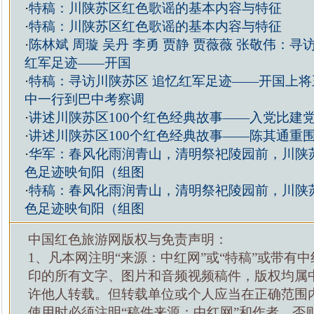
·
特稿：川陕苏区红色歌谣的基本内容与特征
·
特稿：川陕苏区红色歌谣的基本内容与特征
·
陈林斌 周璇 吴丹 李勇 贾静 贾薇薇 张敬伟：寻
红军足迹——开国
·
特稿：寻访川陕苏区 追忆红军足迹——开国上将
中一行到巴中考察调
·
讲述川陕苏区100个红色经典故事——入党比建
·
讲述川陕苏区100个红色经典故事——陈其通重
·
华军：春风化雨润青山，清明祭祀陵园前，川陕
色足迹映旬阳（组图
·
特稿：春风化雨润青山，清明祭祀陵园前，川陕
色足迹映旬阳（组图
中国红色旅游网版权与免责声明：
1、凡本网注明“来源：中红网”或“特稿”或带有中
印的所有文字、图片和音频视频稿件，版权均属
许他人转载。但转载单位或个人应当在正确范围
使用时必须注明“稿件来源：中红网”和作者，否