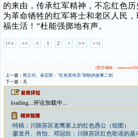
的来由，传承红军精神，不忘红色历
为革命牺牲的红军将士和老区人民，
福生活！”杜能强掷地有声。
|<<
<<
<
1
2
>
>>
>>|
(责任编辑：cmsnews200
·上一篇：
熊立功、崔启荣：“红色宣传员”胡耿的故事二则
·下一篇：无
loading...
评论加载中...
·
特稿：川陕苏区老鹰寨上的红色愚公（组图）
·
廖发丹、肖怡、邓冠欣：川陕苏区红色歌谣的基