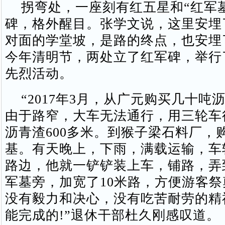
拐弯处，一座刻有红五星和“红军墓
碑，格外醒目。张学文说，这里安埋
对面的学堂坡，是路的终点，也安埋
今年清明节，两处立了红军碑，举行
先烈活动。
“2017年3月，从广元购买几十吨
由于路窄，大车无法通行，用三轮车
沥青渣600多米。到猴子梁石料厂，
基。有天晚上，下雨，满载运输，车
路边，他就一铲铲装上车，铺路，弄
军墓旁，加宽了10米路，方便游客
没有毅力和决心，没有吃苦耐劳的精
能完成的!”退休干部杜久刚感叹道。