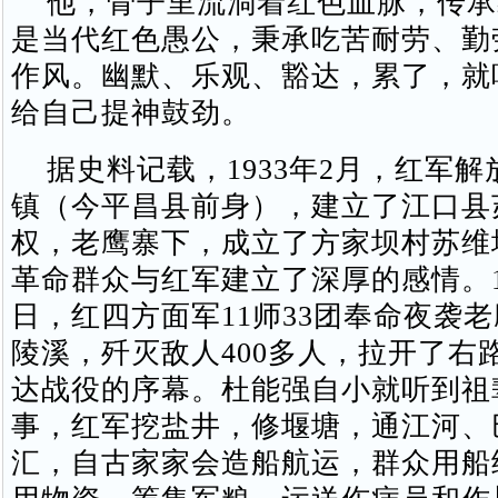
他，骨子里流淌着红色血脉，传承
是当代红色愚公，秉承吃苦耐劳、勤
作风。幽默、乐观、豁达，累了，就
给自己提神鼓劲。
据史料记载，1933年2月，红军解
镇（今平昌县前身），建立了江口县
权，老鹰寨下，成立了方家坝村苏维
革命群众与红军建立了深厚的感情。193
日，红四方面军11师33团奉命夜袭
陵溪，歼灭敌人400多人，拉开了右
达战役的序幕。杜能强自小就听到祖
事，红军挖盐井，修堰塘，通江河、
汇，自古家家会造船航运，群众用船