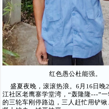
红色愚公杜能强。
盛夏夜晚，滚滚热浪。6月16日晚2
江社区老鹰寨学堂湾，“轰隆隆---”
的三轮车刚停路边，三人赶忙用铲锹