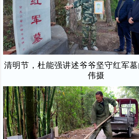
清明节，杜能强讲述爷爷坚守红军墓
伟摄