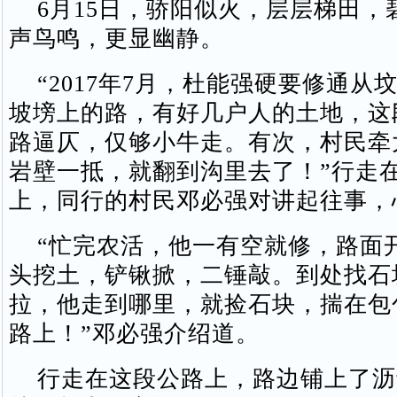
6月15日，骄阳似火，层层梯田，
声鸟鸣，更显幽静。
“2017年7月，杜能强硬要修通从
坡塝上的路，有好几户人的土地，这
路逼仄，仅够小牛走。有次，村民牵
岩壁一抵，就翻到沟里去了！”行走
上，同行的村民邓必强对讲起往事，
“忙完农活，他一有空就修，路面
头挖土，铲锹掀，二锤敲。到处找石
拉，他走到哪里，就捡石块，揣在包
路上！”邓必强介绍道。
行走在这段公路上，路边铺上了沥