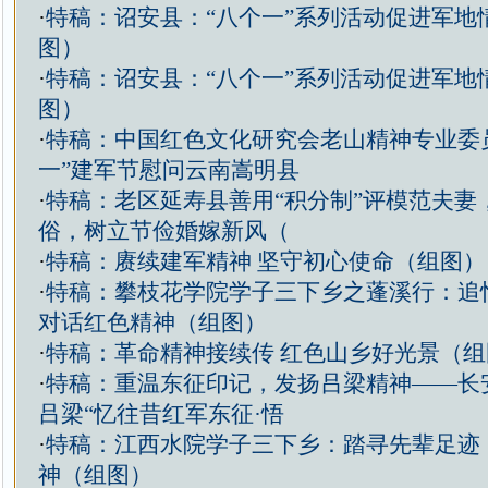
·
特稿：诏安县：“八个一”系列活动促进军地情
图）
·
特稿：诏安县：“八个一”系列活动促进军地情
图）
·
特稿：中国红色文化研究会老山精神专业委
一”建军节慰问云南嵩明县
·
特稿：老区延寿县善用“积分制”评模范夫妻
俗，树立节俭婚嫁新风（
·
特稿：赓续建军精神 坚守初心使命（组图）
·
特稿：攀枝花学院学子三下乡之蓬溪行：追
对话红色精神（组图）
·
特稿：革命精神接续传 红色山乡好光景（组
·
特稿：重温东征印记，发扬吕梁精神——长
吕梁“忆往昔红军东征·悟
·
特稿：江西水院学子三下乡：踏寻先辈足迹
神（组图）