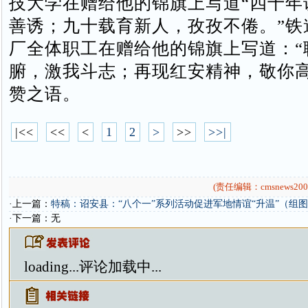
技大学在赠给他的锦旗上写道“四十年
善诱；九十载育新人，孜孜不倦。”铁
厂全体职工在赠给他的锦旗上写道：“
腑，激我斗志；再现红安精神，敬你高
赞之语。
|<<
<<
<
1
2
>
>>
>>|
(责任编辑：cmsnews200
·上一篇：
特稿：诏安县：“八个一”系列活动促进军地情谊“升温”（组
·下一篇：无
loading...
评论加载中...