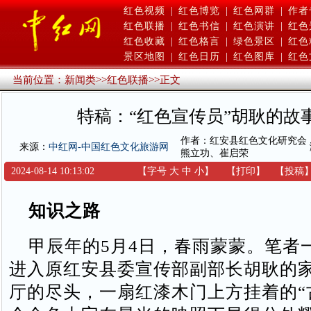
红色视频
|
红色博览
|
红色网群
|
作者
红色联播
|
红色书信
|
红色演讲
|
红色
红色收藏
|
红色格言
|
绿色景区
|
红色
景区地图
|
红色日历
|
红色图库
|
红色
当前位置：
新闻类
>>
红色联播
>>
正文
特稿：“红色宣传员”胡耿的故
作者：红安县红色文化研究会
来源：
中红网-中国红色文化旅游网
熊立功、崔启荣
2024-08-14 10:13:02
【字号
大
中
小
】
【
打印
】
【
投稿
知识之路
甲辰年的5月4日，春雨蒙蒙。笔者
进入原红安县委宣传部副部长胡耿的
厅的尽头，一扇红漆木门上方挂着的“