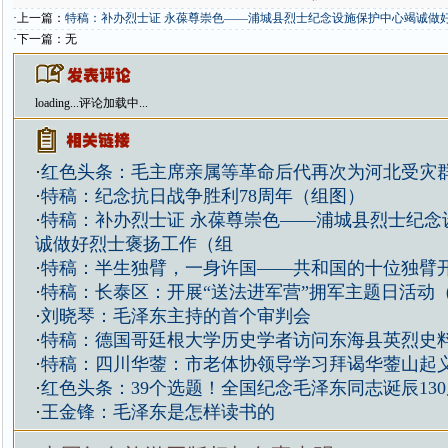
·上一篇：
特稿：补办烈士证 永葆尊崇色——浦城县烈士纪念设施保护中心竭诚做
·下一篇：无
loading...
评论加载中...
·
红色头条：毛主席亲属等革命后代再次为河北受灾
·
特稿：纪念抗日战争胜利78周年（组图）
·
特稿：补办烈士证 永葆尊崇色——浦城县烈士纪念
诚做好烈士褒扬工作（组
·
特稿：半生独臂，一身许国——共和国的十位独臂
·
特稿：长泰区：开展“送法进军营”拥军主题日活动
·
刘晓琴：毛泽东主持的首个审判会
·
特稿：德国哥廷根大学历史学者访问东海县英烈史
·
特稿：四川华蓥：市老体协领导学习拜谒华蓥山起
·
红色头条：39个选题！全国纪念毛泽东同志诞辰13
·
王金锋：毛泽东是怎样读书的