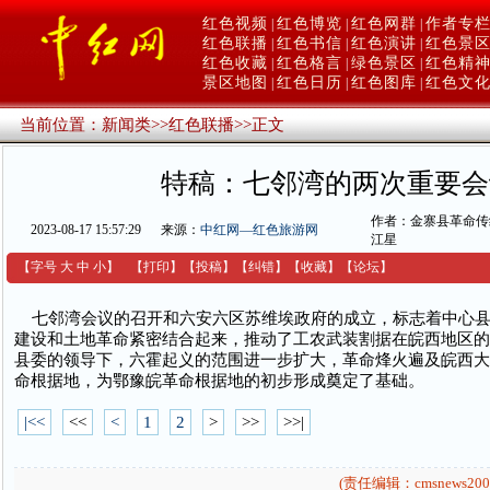
红色视频
红色博览
红色网群
作者专
|
|
|
红色联播
红色书信
红色演讲
红色景
|
|
|
红色收藏
红色格言
绿色景区
红色精
|
|
|
景区地图
红色日历
红色图库
红色文
|
|
|
当前位置：
新闻类
>>
红色联播
>>
正文
特稿：七邻湾的两次重要会
作者：金寨县革命传
2023-08-17 15:57:29
来源：
中红网—红色旅游网
江星
【字号
大
中
小
】
【
打印
】
【
投稿
】
【
纠错
】
【收藏】
【
论坛
】
七邻湾会议的召开和六安六区苏维埃政府的成立，标志着中心县
建设和土地革命紧密结合起来，推动了工农武装割据在皖西地区的
县委的领导下，六霍起义的范围进一步扩大，革命烽火遍及皖西大
命根据地，为鄂豫皖革命根据地的初步形成奠定了基础。
|<<
<<
<
1
2
>
>>
>>|
(责任编辑：cmsnews200