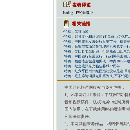
loading...
评论加载中...
·
特稿：黑茶山峰
·
特稿：兴县文化和旅游局到“黑茶山文化广
·
特稿：中国农业发展银行吕梁市分行机关
·
特稿：吕梁市市场监督管理局机关党委一
·
特稿：交口县委组织部一行到黑茶山四八
·
特稿：中国银行吕梁支行一行到黑茶山四
·
特稿：福建省连城县姑田镇：举办2019年
·
特稿：纪念毛泽东光临佳县城72周年
·
特稿：红六军团后代组团踏访父辈足迹 革
·
特稿：毛主席诗词微电影系列“红军不怕远
中国红色旅游网版权与免责声明：
1、凡本网注明“来源：中红网”或“
音频视频稿件，版权均属中红网所有
围内使用，在下载使用时必须注明“
究其法律责任。
2、本网其他来源作品，均转载自其