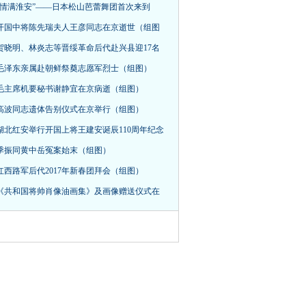
“情满淮安”——日本松山芭蕾舞团首次来到
开国中将陈先瑞夫人王彦同志在京逝世（组图
贺晓明、林炎志等晋绥革命后代赴兴县迎17名
毛泽东亲属赴朝鲜祭奠志愿军烈士（组图）
毛主席机要秘书谢静宜在京病逝（组图）
高波同志遗体告别仪式在京举行（组图）
湖北红安举行开国上将王建安诞辰110周年纪念
季振同黄中岳冤案始末（组图）
红西路军后代2017年新春团拜会（组图）
《共和国将帅肖像油画集》及画像赠送仪式在