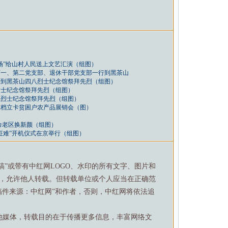
场”给山村人民送上文艺汇演（组图）
第一、第二党支部、退休干部党支部一行到黑茶山
行到黑茶山四八烈士纪念馆祭拜先烈（组图）
烈士纪念馆祭拜先烈（组图）
八烈士纪念馆祭拜先烈（组图）
建档立卡贫困户农产品展销会（图）
命老区换新颜（组图）
征难”开机仪式在京举行（组图）
特稿”或带有中红网LOGO、水印的所有文字、图片和
，允许他人转载。但转载单位或个人应当在正确范
稿件来源：中红网”和作者，否则，中红网将依法追
他媒体，转载目的在于传播更多信息，丰富网络文