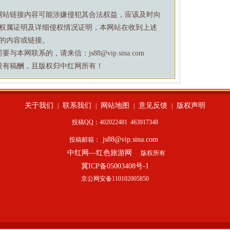
网站链接内容可能涉嫌侵犯其合法权益，应该及时向
权属证明及详细侵权情况证明，本网站在收到上述
的内容或链接。
网联系的，请来信：js88@vip.sina.com
没有稿酬，且版权归中红网所有！
关于我们
联系我们
网站地图
意见反馈
版权声明
|
|
|
|
投稿QQ：402022481
463917348
js88@vip.sina.com
投稿邮箱：
中红网—红色旅游网
版权所有
冀ICP备05003408号-1
京公网安备110102005850