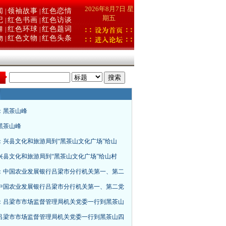
2026年8月7日 星
闻
领袖故事
红色恋情
|
|
期五
记
红色书画
红色访谈
|
|
舞
红色环球
红色题词
|
|
物
红色文物
红色头条
|
|
：
：黑茶山峰
黑茶山峰
：兴县文化和旅游局到“黑茶山文化广场”给山
兴县文化和旅游局到“黑茶山文化广场”给山村
：中国农业发展银行吕梁市分行机关第一、第二
中国农业发展银行吕梁市分行机关第一、第二党
：吕梁市市场监督管理局机关党委一行到黑茶山
吕梁市市场监督管理局机关党委一行到黑茶山四