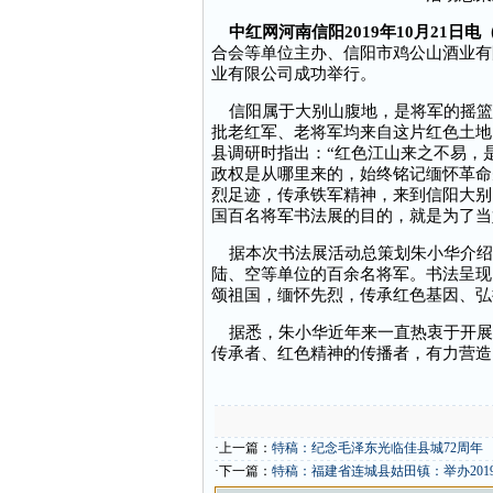
中红网河南信阳2019年10月21日电
合会等单位主办、信阳市鸡公山酒业有
业有限公司成功举行。
信阳属于大别山腹地，是将军的摇篮
批老红军、老将军均来自这片红色土地。
县调研时指出：“红色江山来之不易，
政权是从哪里来的，始终铭记缅怀革命
烈足迹，传承铁军精神，来到信阳大别
国百名将军书法展的目的，就是为了当
据本次书法展活动总策划朱小华介绍
陆、空等单位的百余名将军。书法呈现
颂祖国，缅怀先烈，传承红色基因、弘
据悉，朱小华近年来一直热衷于开展
传承者、红色精神的传播者，有力营造
·上一篇：
特稿：纪念毛泽东光临佳县城72周年
·下一篇：
特稿：福建省连城县姑田镇：举办20