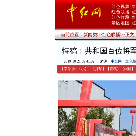
红色视频
|
红色联播
|
红色收藏
|
景区地图
|
当前位置：
新闻类
>>
红色联播
>>
正文
特稿：共和国百位将
2019-10-21 09:41:02
来源：
中红网—红色
【字号
大
中
小
】
【
打印
】
【
投稿
】
【
纠错
】