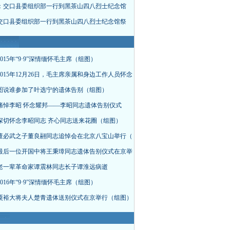
：交口县委组织部一行到黑茶山四八烈士纪念馆
交口县委组织部一行到黑茶山四八烈士纪念馆祭
015年“9·9”深情缅怀毛主席（组图）
015年12月26日，毛主席亲属和身边工作人员怀念
图说谁参加了叶选宁的遗体告别（组图）
痛悼李昭 怀念耀邦——李昭同志遗体告别仪式
深切怀念李昭同志 齐心同志送来花圈（组图）
董必武之子董良翮同志追悼会在北京八宝山举行（
最后一位开国中将王秉璋同志遗体告别仪式在京举
老一辈革命家谭震林同志长子谭淮远病逝
016年“9·9”深情缅怀毛主席（组图）
粟裕大将夫人楚青遗体送别仪式在京举行（组图）