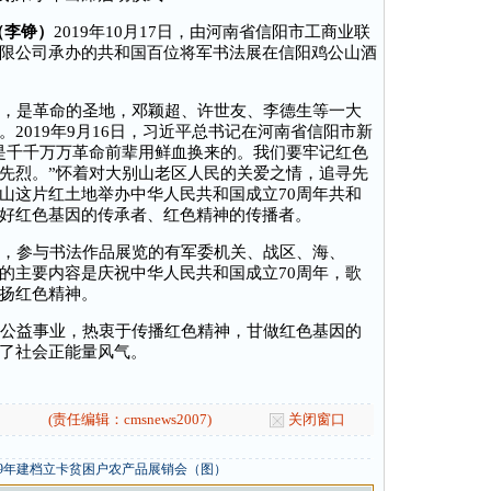
（李铮）
2019年10月17日，由河南省信阳市工商业联
限公司承办的共和国百位将军书法展在信阳鸡公山酒
，是革命的圣地，邓颖超、许世友、李德生等一大
2019年9月16日，习近平总书记在河南省信阳市新
是千千万万革命前辈用鲜血换来的。我们要牢记红色
先烈。”怀着对大别山老区人民的关爱之情，追寻先
山这片红土地举办中华人民共和国成立70周年共和
好红色基因的传承者、红色精神的传播者。
，参与书法作品展览的有军委机关、战区、海、
的主要内容是庆祝中华人民共和国成立70周年，歌
扬红色精神。
公益事业，热衷于传播红色精神，甘做红色基因的
了社会正能量风气。
(责任编辑：cmsnews2007)
关闭窗口
19年建档立卡贫困户农产品展销会（图）