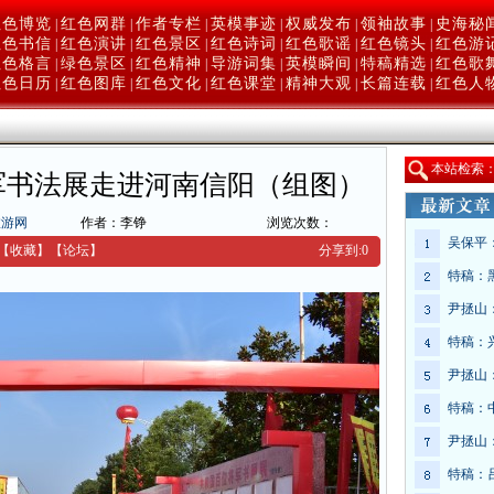
红色博览
红色网群
作者专栏
英模事迹
权威发布
领袖故事
史海秘
|
|
|
|
|
|
红色书信
红色演讲
红色景区
红色诗词
红色歌谣
红色镜头
红色游
|
|
|
|
|
|
红色格言
绿色景区
红色精神
导游词集
英模瞬间
特稿精选
红色歌
|
|
|
|
|
|
红色日历
红色图库
红色文化
红色课堂
精神大观
长篇连载
红色人
|
|
|
|
|
|
本
站检索
军书法展走进河南信阳（组图）
旅游网
作者：李铮
浏览次数：
吴保平
【收藏】
【
论坛
】
分享到:
0
特稿：
尹拯山
特稿：
尹拯山
特稿：
尹拯山
特稿：