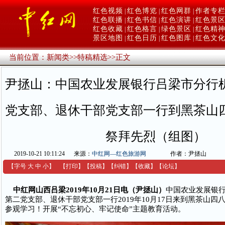
红色视频
红色博览
红色网群
作者专
|
|
|
红色联播
红色书信
红色演讲
红色景
|
|
|
红色收藏
红色格言
绿色景区
红色精
|
|
|
景区地图
红色日历
红色图库
红色文
|
|
|
当前位置：
新闻类
>>
特稿精选
>>
正文
尹拯山：中国农业发展银行吕梁市分行
党支部、退休干部党支部一行到黑茶山
祭拜先烈（组图）
2019-10-21 10:11:24
来源：
中红网—红色旅游网
作者：尹拯山
【字号
大
中
小
】
【
打印
】
【
投稿
】
【
纠错
】
【收藏】
【
论坛
】
中红网山西吕梁2019年10月21日电（尹拯山）
中国农业发展银
第二党支部、退休干部党支部一行2019年10月17日来到黑茶山四
参观学习！开展“不忘初心、牢记使命”主题教育活动。