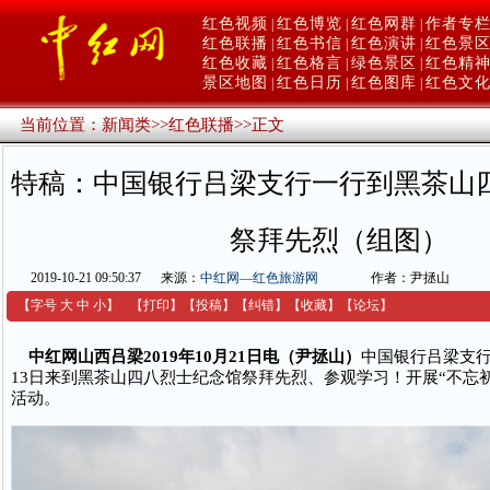
红色视频
红色博览
红色网群
作者专
|
|
|
红色联播
红色书信
红色演讲
红色景
|
|
|
红色收藏
红色格言
绿色景区
红色精
|
|
|
景区地图
红色日历
红色图库
红色文
|
|
|
当前位置：
新闻类
>>
红色联播
>>
正文
特稿：中国银行吕梁支行一行到黑茶山
祭拜先烈（组图）
2019-10-21 09:50:37
来源：
中红网—红色旅游网
作者：尹拯山
【字号
大
中
小
】
【
打印
】
【
投稿
】
【
纠错
】
【收藏】
【
论坛
】
中红网山西吕梁2019年10月21日电（尹拯山）
中国银行吕梁支行一
13日来到黑茶山四八烈士纪念馆祭拜先烈、参观学习​！开展“不忘
活动。