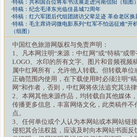
·
特稿：共和国百位将军书法展走进河南信阳（组图
·
特稿：纪念毛泽东光临佳县城72周年
·
特稿：红六军团后代组团踏访父辈足迹 革命老区换
·
特稿：毛主席诗词微电影系列“红军不怕远征难”开
（组图）
中国红色旅游网版权与免责声明：
1、凡本网注明“来源：中红网”或“特稿”或
LOGO、水印的所有文字、图片和音频视频
属中红网所有，允许他人转载。但转载单位
正确范围内使用，在下载使用时必须注明“
网”和作者，否则，中红网将依法追究其法
2、本网其他来源作品，均转载自其他媒体
传播更多信息，丰富网络文化，此类稿件不
点。
3、任何单位或个人认为本网站或本网站链
侵犯其合法权益，应该及时向本网站书面反