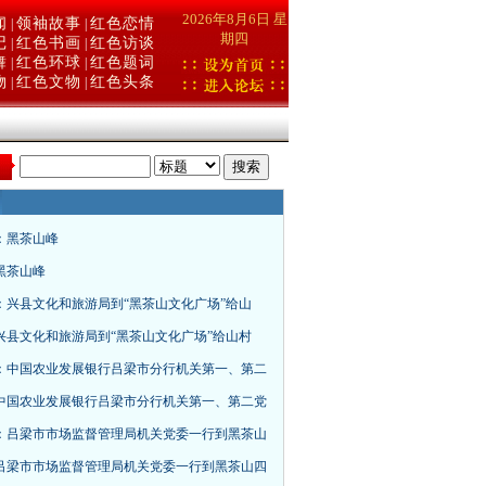
2026年8月6日 星
闻
领袖故事
红色恋情
|
|
期四
记
红色书画
红色访谈
|
|
舞
红色环球
红色题词
|
|
物
红色文物
红色头条
|
|
：
：黑茶山峰
黑茶山峰
：兴县文化和旅游局到“黑茶山文化广场”给山
兴县文化和旅游局到“黑茶山文化广场”给山村
：中国农业发展银行吕梁市分行机关第一、第二
中国农业发展银行吕梁市分行机关第一、第二党
：吕梁市市场监督管理局机关党委一行到黑茶山
吕梁市市场监督管理局机关党委一行到黑茶山四