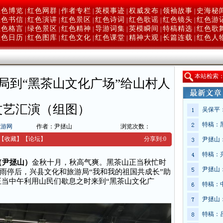
红色博览
红色网群
作者专栏
英模事迹
权威发布
领袖故事
史海秘
|
|
|
|
|
|
红色书信
红色演讲
红色景区
红色诗词
红色歌谣
红色镜头
红色游
|
|
|
|
|
|
红色格言
绿色景区
红色精神
导游词集
英模瞬间
特稿精选
红色歌
|
|
|
|
|
|
红色日历
红色图库
红色文化
红色课堂
精神大观
长篇连载
红色人
|
|
|
|
|
|
本
站检索
局到“黑茶山文化广场”给山村人
文艺汇演（组图）
吴保平
特稿：
旅游网
作者：尹拯山
浏览次数：
【收藏】
【
论坛
】
分享到:
0
尹拯山
特稿：
电（尹拯山）
金秋十月，秋高气爽。黑茶山正当秋忙时
尹拯山
雨停后，兴县文化和旅游局“我和我的祖国共成长”助
日正当中午利用山民们歇息之时来到“黑茶山文化广
特稿：
。
尹拯山
特稿：