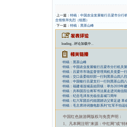
·上一篇：
特稿：中国农业发展银行吕梁市分行
念馆祭拜先烈（组图）
·下一篇：
特稿：黑茶山峰
loading...
评论加载中...
·
特稿：黑茶山峰
·
特稿：中国农业发展银行吕梁市分行机关
·
特稿：吕梁市市场监督管理局机关党委一
·
特稿：交口县委组织部一行到黑茶山四八
·
特稿：中国银行吕梁支行一行到黑茶山四
·
特稿：福建省连城县姑田镇：举办2019年
·
特稿：共和国百位将军书法展走进河南信
·
特稿：纪念毛泽东光临佳县城72周年
·
特稿：红六军团后代组团踏访父辈足迹 革
·
特稿：毛主席诗词微电影系列“红军不怕远
中国红色旅游网版权与免责声明：
1、凡本网注明“来源：中红网”或“