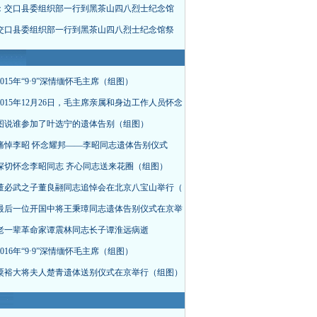
：交口县委组织部一行到黑茶山四八烈士纪念馆
交口县委组织部一行到黑茶山四八烈士纪念馆祭
015年“9·9”深情缅怀毛主席（组图）
015年12月26日，毛主席亲属和身边工作人员怀念
图说谁参加了叶选宁的遗体告别（组图）
痛悼李昭 怀念耀邦——李昭同志遗体告别仪式
深切怀念李昭同志 齐心同志送来花圈（组图）
董必武之子董良翮同志追悼会在北京八宝山举行（
最后一位开国中将王秉璋同志遗体告别仪式在京举
老一辈革命家谭震林同志长子谭淮远病逝
016年“9·9”深情缅怀毛主席（组图）
粟裕大将夫人楚青遗体送别仪式在京举行（组图）