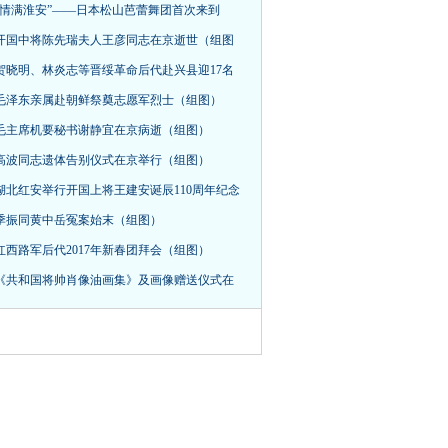
“情满淮安”——日本松山芭蕾舞团首次来到
开国中将陈先瑞夫人王彦同志在京逝世（组图
贺晓明、林炎志等晋绥革命后代赴兴县迎17名
毛泽东亲属赴朝鲜祭奠志愿军烈士（组图）
毛主席机要秘书谢静宜在京病逝（组图）
高波同志遗体告别仪式在京举行（组图）
湖北红安举行开国上将王建安诞辰110周年纪念
季振同黄中岳冤案始末（组图）
红西路军后代2017年新春团拜会（组图）
《共和国将帅肖像油画集》及画像赠送仪式在