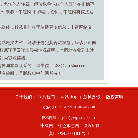
，允许他人转载。但转载单位或个人应当在正确范
稿件来源：中红网”和作者，否则，中红网将依法追
他媒体，转载目的在于传播更多信息，丰富网络文
网站链接内容可能涉嫌侵犯其合法权益，应该及时向
权属证明及详细侵权情况证明，本网站在收到上述
的内容或链接。
网联系的，请来信：js88@vip.sina.com
没有稿酬，且版权归中红网所有！
关于我们
联系我们
网站地图
意见反馈
版权声明
|
|
|
|
投稿QQ：402022481
463917348
js88@vip.sina.com
投稿邮箱：
中红网—红色旅游网
版权所有
冀ICP备05003408号-1