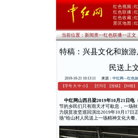
红色视频
|
红色联播
|
红色收藏
|
景区地图
|
当前位置：
新闻类
>>
红色联播
>>
正文
特稿：兴县文化和旅游
民送上
2019-10-21 10:13:11
来源：
中红网—红色
【字号
大
中
小
】
【
打印
】
【
投稿
】
【
纠错
】
中红网山西吕梁2019年10月21日
节的乡民们只有雨天才可歇息，一场秋
力脱贫攻坚巡回演出2019年10月17
场”给山村人民送上一场精神文化大餐