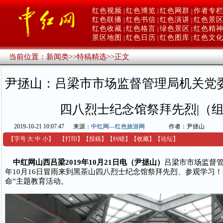
红色视频
红色博览
红色网群
作者专
|
|
|
红色联播
红色书信
红色演讲
红色景
|
|
|
红色收藏
红色格言
绿色景区
红色精
|
|
|
景区地图
红色日历
红色图库
红色文
|
|
|
当前位置：
新闻类
>>
特稿精选
>>
正文
尹拯山：吕梁市市场监督管理局机关党
四八烈士纪念馆祭拜先烈|（
2019-10-21 10:07:47
来源：
中红网—红色旅游网
作者：尹拯山
【字号
大
中
小
】
【
打印
】
【
投稿
】
【
纠错
】
【收藏】
【
论坛
】
中红网山西吕梁2019年10月21日电（尹拯山）
吕梁市市场监督管
年10月16日冒雨来到黑茶山四八烈士纪念馆祭拜先烈、参观学习！
命”主题教育活动。