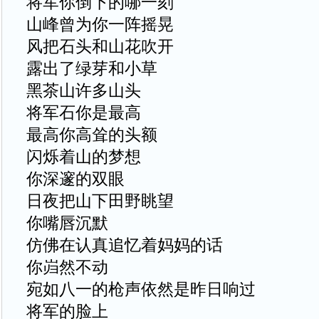
将军你倒下的哪一刻
山峰曾为你一阵摇晃
风把石头和山花吹开
露出了绿芽和小草
黑茶山许多山头
将军石你是最高
最高你高耸的头额
闪烁着山的梦想
你深邃的双眼
日夜把山下田野眺望
你嘴唇沉默
仿佛在认真追忆着妈妈的话
你岿然不动
宛如八一的枪声依然是昨日响过
将军的脸上