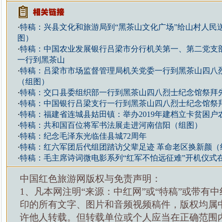
·
特稿：兴县文化和旅游局到“黑茶山文化广场”给山村人民
图）
·
特稿：中国农业发展银行吕梁市分行机关第一、第二党支
一行到黑茶山
·
特稿：吕梁市市场监督管理局机关党委一行到黑茶山四八
（组图）
·
特稿：交口县委组织部一行到黑茶山四八烈士纪念馆祭拜
·
特稿：中国银行吕梁支行一行到黑茶山四八烈士纪念馆祭
·
特稿：福建省连城县姑田镇：举办2019年建档立卡贫困户
·
特稿：共和国百位将军书法展走进河南信阳（组图）
·
特稿：纪念毛泽东光临佳县城72周年
·
特稿：红六军团后代组团踏访父辈足迹 革命老区换新颜（
·
特稿：毛主席诗词微电影系列“红军不怕远征难”开机仪式
中国红色旅游网版权与免责声明：
1、凡本网注明“来源：中红网”或“特稿”或带有中
印的所有文字、图片和音频视频稿件，版权均属
许他人转载。但转载单位或个人应当在正确范围