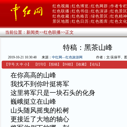
红色视频
红色博览
红色网群
作者专
|
|
|
红色联播
红色书信
红色演讲
红色景
|
|
|
红色收藏
红色格言
绿色景区
红色精
|
|
|
景区地图
红色日历
红色图库
红色文
|
|
|
当前位置：
新闻类
>>
红色联播
>>
正文
特稿：黑茶山峰
2019-10-21 10:30:48
来源：
中红网—红色旅游网
作者：文/吴保平、图
【字号
大
中
小
】
【
打印
】
【
投稿
】
【
纠错
】
【收藏】
【
论坛
】
在你高高的山峰
我找不到你叶挺将军
这里将军只是一块石头的化身
巍峨挺立在山峰
山头随风摇曳的松树
更接近了大地的轴心