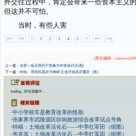
外交往过程中，肯定会带来一些资本主义
但这并不可怕。
当时，有些人害
|<<
<<
<
1
2
3
4
5
>
>>
>>|
(责任编辑：cmsnews200
·上一篇：
合肥一饭店用列宁形象为年夜饭代言(图)
·下一篇：
特稿：雪雨风霜岁月峥嵘 红色圩场喜庆耄至（图）
loading...
评论加载中...
·
中小学校车是教育改革的怪胎
·
张家界市武陵源区吹响旅游综合改革试点号角
·
特稿：土地改革活化石——中亭红军田（组图）
·
韦克东：土地改革活化石—中亭红军田（组图）