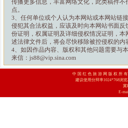
传播更多信息，丰富网络文化，此类稿件不
点。
3、任何单位或个人认为本网站或本网站链
侵犯其合法权益，应该及时向本网站书面反
份证明，权属证明及详细侵权情况证明，本
述法律文件后，将会尽快移除被控侵权的内
4、如因作品内容、版权和其他问题需要与
来信：js88@vip.sina.com
中 国 红 色 旅 游 网 版 权 所 
建议使用分辩率1024*768浏
冀I
E-mai