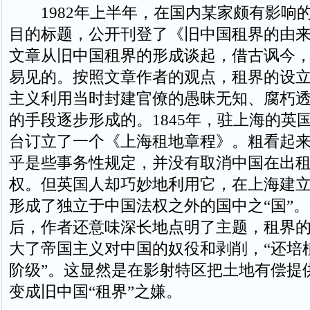
1982年上半年，在国内某家颇有影响
目的标题，公开刊登了《旧中国租界的由
文章从旧中国租界的形成谈起，借古讽今
易见的。按照文章作者的观点，租界的设
主义利用当时封建官僚的愚昧无知、腐朽
的手段逐步形成的。1845年，驻上海的英
台订立了一个《上海租地章程》。粗看起
乎是些事务性规定，并没有取消中国在出
权。但英国人却巧妙地利用它，在上海建
形成了独立于中国法权之外的国中之“国”
后，作者还意味深长地点明了主题，租界
大了帝国主义对中国的奴役和剥削，“还培
阶级”。这显然是在影射特区把土地有偿提
变成旧中国“租界”之嫌。