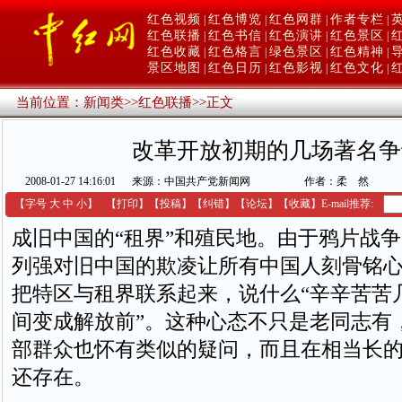
红色视频
红色博览
红色网群
作者专栏
|
|
|
|
红色联播
红色书信
红色演讲
红色景区
|
|
|
|
红色收藏
红色格言
绿色景区
红色精神
|
|
|
|
景区地图
红色日历
红色影视
红色文化
|
|
|
|
当前位置：
新闻类
>>
红色联播
>>
正文
改革开放初期的几场著名争
2008-01-27 14:16:01
来源：中国共产党新闻网
作者：柔 然
【字号
大
中
小
】
【
打印
】
【
投稿
】
【
纠错
】
【
论坛
】
【收藏】
E-mail推荐:
成旧中国的“租界”和殖民地。由于鸦片战
列强对旧中国的欺凌让所有中国人刻骨铭
把特区与租界联系起来，说什么“辛辛苦苦
间变成解放前”。这种心态不只是老同志有
部群众也怀有类似的疑问，而且在相当长
还存在。