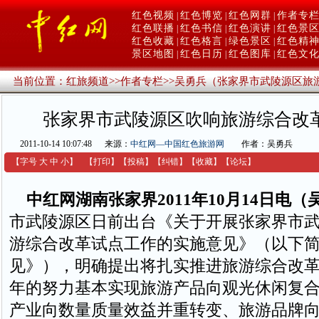
红色视频
红色博览
红色网群
作者专
|
|
|
红色联播
红色书信
红色演讲
红色景
|
|
|
红色收藏
红色格言
绿色景区
红色精
|
|
|
景区地图
红色日历
红色图库
红色文
|
|
|
当前位置：
红旅频道
>>
作者专栏
>>
吴勇兵（张家界市武陵源区旅
张家界市武陵源区吹响旅游综合改
2011-10-14 10:07:48
来源：
中红网—中国红色旅游网
作者：吴勇兵
【字号
大
中
小
】
【
打印
】
【
投稿
】
【
纠错
】
【收藏】
【
论坛
】
中红网湖南张家界2011年10月14日电（
市武陵源区日前出台《关于开展张家界市
游综合改革试点工作的实施意见》（以下
见》），明确提出将扎实推进旅游综合改
年的努力基本实现旅游产品向观光休闲复
产业向数量质量效益并重转变、旅游品牌