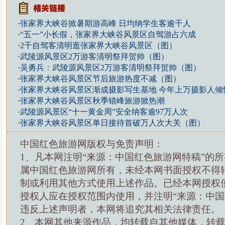
·
张家界大峡谷掀暑期游高峰 日均纳学生客逾千人
·
“五一”小长假，张家界大峡谷风景区自驾游占六成
·
2千自驾客清明逛张家界大峡谷风景区（图）
·
武陵源风景区2万游客清明祭拜贺帅（图）
·
吴勇兵：武陵源风景区2万游客清明祭拜贺帅（图）
·
张家界大峡谷风景区节后旅游热度不减（图）
·
张家界大峡谷风景区渐成摄影写生基地 今年上万摄影人倾
·
张家界大峡谷风景区秋季错峰旅游掀热潮
·
武陵源风景区“十一黄金周”安全纳客逾97万人次
·
张家界大峡谷风景区单日接待首破万人次大关（图）
中国红色旅游网版权与免责声明：
1、凡本网注明“来源：中国红色旅游网特稿”的
属中国红色旅游网所有，未经本网书面授权不得
制或利用其他方式使用上述作品。已经本网授权
授权人应在授权范围内使用，并注明“来源：中国
违反上述声明者，本网将追究其相关法律责任。
2、本网其他来源作品，均转载自其他媒体，转