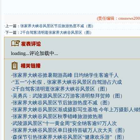
(责任编辑：cmsnews200
·上一篇：
张家界大峡谷风景区节后旅游热度不减（图）
·下一篇：
2千自驾客清明逛张家界大峡谷风景区（图）
loading...
评论加载中...
·
张家界大峡谷掀暑期游高峰 日均纳学生客逾千人
·
“五一”小长假，张家界大峡谷风景区自驾游占六成
·
2千自驾客清明逛张家界大峡谷风景区（图）
·
吴勇兵：武陵源风景区2万游客清明祭拜贺帅（图）
·
张家界大峡谷风景区节后旅游热度不减（图）
·
张家界大峡谷风景区渐成摄影写生基地 今年上万摄影人倾
·
张家界大峡谷风景区秋季错峰旅游掀热潮
·
武陵源风景区“十一黄金周”安全纳客逾97万人次
·
张家界大峡谷风景区单日接待首破万人次大关（图）
·
森保节引热张家界大峡谷风景区“健康欢乐游”（图）