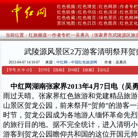
红色视频
红色博览
红色网群
作者专
|
|
|
红色联播
红色书信
红色演讲
红色景
|
|
|
红色收藏
红色格言
绿色景区
红色精
|
|
|
景区地图
红色日历
红色图库
红色文
|
|
|
当前位置：
红旅频道
>>
作者专栏
>>
吴勇兵（张家界市武陵源区旅
武陵源风景区2万游客清明祭拜贺
2013-04-07 14:16:07
来源：
中红网—中国红色旅游网
作者：吴勇兵
【字号
大
中
小
】
【
打印
】
【
投稿
】
【
纠错
】
【收藏】
【
论坛
】
中红网湖南张家界2013年4月7日电（吴
雨过天晴。张家界红色旅游和党建精品旅游
山景区贺龙公园，前来祭拜“贺帅”的游客
时节，贺龙公园成为各地游人缅怀革命先烈
的旅行目的地。据不完全统计，进入清明小
游客到贺龙公园瞻仰共和国的这位开国元帅