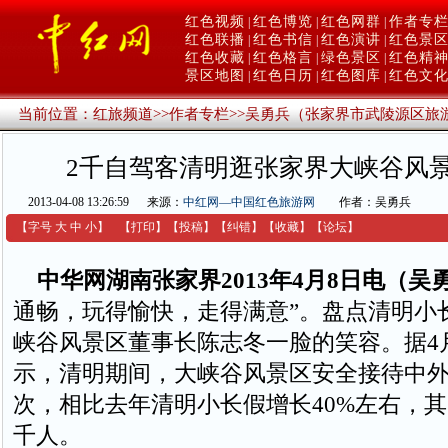
红色视频
红色博览
红色网群
作者专
|
|
|
红色联播
红色书信
红色演讲
红色景
|
|
|
红色收藏
红色格言
绿色景区
红色精
|
|
|
景区地图
红色日历
红色图库
红色文
|
|
|
当前位置：
红旅频道
>>
作者专栏
>>
吴勇兵（张家界市武陵源区旅
2千自驾客清明逛张家界大峡谷风
2013-04-08 13:26:59
来源：
中红网—中国红色旅游网
作者：吴勇兵
【字号
大
中
小
】
【
打印
】
【
投稿
】
【
纠错
】
【收藏】
【
论坛
】
中华网湖南张家界2013年4月8日电（吴
通畅，玩得愉快，走得满意”。盘点清明小
峡谷风景区董事长陈志冬一脸的笑容。据4
示，清明期间，大峡谷风景区安全接待中外游
次，相比去年清明小长假增长40%左右，其
千人。