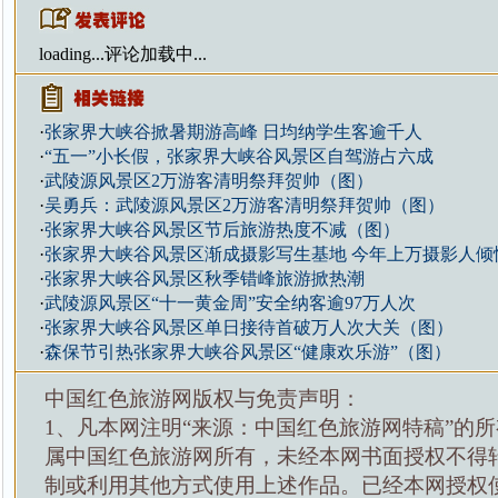
loading...
评论加载中...
·
张家界大峡谷掀暑期游高峰 日均纳学生客逾千人
·
“五一”小长假，张家界大峡谷风景区自驾游占六成
·
武陵源风景区2万游客清明祭拜贺帅（图）
·
吴勇兵：武陵源风景区2万游客清明祭拜贺帅（图）
·
张家界大峡谷风景区节后旅游热度不减（图）
·
张家界大峡谷风景区渐成摄影写生基地 今年上万摄影人倾
·
张家界大峡谷风景区秋季错峰旅游掀热潮
·
武陵源风景区“十一黄金周”安全纳客逾97万人次
·
张家界大峡谷风景区单日接待首破万人次大关（图）
·
森保节引热张家界大峡谷风景区“健康欢乐游”（图）
中国红色旅游网版权与免责声明：
1、凡本网注明“来源：中国红色旅游网特稿”的
属中国红色旅游网所有，未经本网书面授权不得
制或利用其他方式使用上述作品。已经本网授权