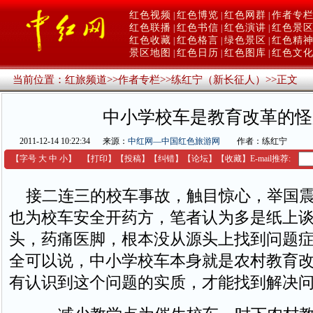
红色视频
红色博览
红色网群
作者专
|
|
|
红色联播
红色书信
红色演讲
红色景
|
|
|
红色收藏
红色格言
绿色景区
红色精
|
|
|
景区地图
红色日历
红色图库
红色文
|
|
|
当前位置：
红旅频道
>>
作者专栏
>>
练红宁（新长征人）
>>
正文
中小学校车是教育改革的怪
2011-12-14 10:22:34
来源：
中红网—中国红色旅游网
作者：练红宁
【字号
大
中
小
】
【
打印
】
【
投稿
】
【
纠错
】
【
论坛
】
【收藏】
E-mail推荐:
接二连三的校车事故，触目惊心，举国震
也为校车安全开药方，笔者认为多是纸上
头，药痛医脚，根本没从源头上找到问题
全可以说，中小学校车本身就是农村教育
有认识到这个问题的实质，才能找到解决