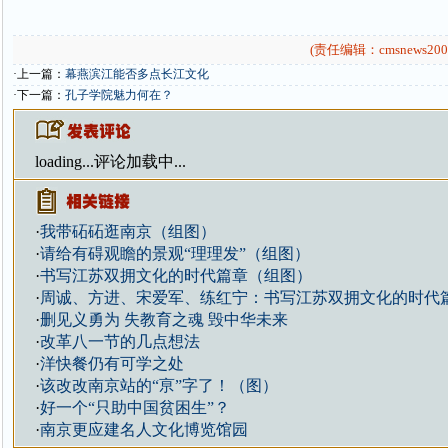
(责任编辑：cmsnews200
·上一篇：
幕燕滨江能否多点长江文化
·下一篇：
孔子学院魅力何在？
loading...
评论加载中...
·
我带砳砳逛南京（组图）
·
请给有碍观瞻的景观“理理发”（组图）
·
书写江苏双拥文化的时代篇章（组图）
·
周诚、方进、宋爱军、练红宁：书写江苏双拥文化的时代
·
删见义勇为 失教育之魂 毁中华未来
·
改革八一节的几点想法
·
洋快餐仍有可学之处
·
该改改南京站的“亰”字了！（图）
·
好一个“只助中国贫困生”？
·
南京更应建名人文化博览馆园